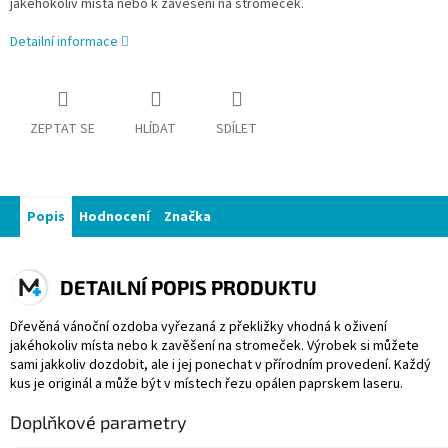
jakéhokoliv místa nebo k zavěšení na stromeček.
Detailní informace
ZEPTAT SE
HLÍDAT
SDÍLET
Popis
Hodnocení
Značka
DETAILNÍ POPIS PRODUKTU
Dřevěná vánoční ozdoba vyřezaná z překližky vhodná k oživení
jakéhokoliv místa nebo k zavěšení na stromeček. Výrobek si můžete
sami jakkoliv dozdobit, ale i jej ponechat v přírodním provedení. Každý
kus je originál a může být v místech řezu opálen paprskem laseru.
Doplňkové parametry