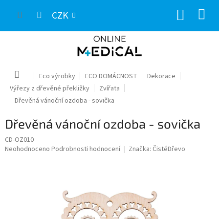
Přejít
NÁKUP
na
CZK
obsah
KOŠÍK
Domů
Eco výrobky
ECO DOMÁCNOST
Dekorace
Výřezy z dřevěné překližky
Zvířata
Dřevěná vánoční ozdoba - sovička
Dřevěná vánoční ozdoba - sovička
CD-OZ010
Průměrné
Neohodnoceno
Podrobnosti hodnocení
Značka:
ČistéDřevo
hodnocení
produktu
je
0,0
z
5
hvězdiček.