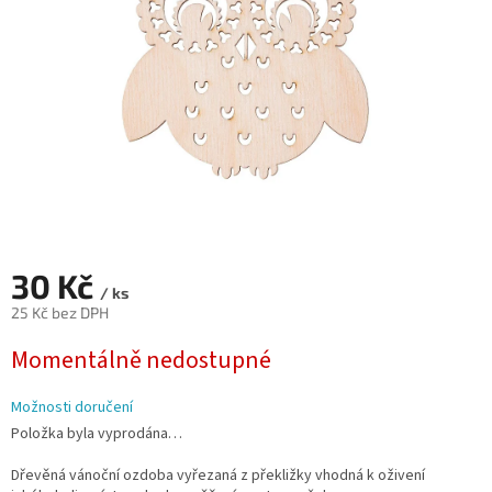
30 Kč
/ ks
25 Kč bez DPH
Měrná
Momentálně nedostupné
cena:
Možnosti doručení
Položka byla vyprodána…
Dřevěná vánoční ozdoba vyřezaná z překližky vhodná k oživení