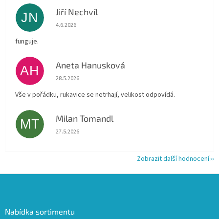
Jiří Nechvíl
JN
Hodnocení obchodu je 5 z 5 hvězdiček.
4.6.2026
funguje.
Aneta Hanusková
AH
Hodnocení obchodu je 5 z 5 hvězdiček.
28.5.2026
Vše v pořádku, rukavice se netrhají, velikost odpovídá.
Milan Tomandl
MT
Hodnocení obchodu je 5 z 5 hvězdiček.
27.5.2026
Zobrazit další hodnocení
Z
á
p
a
Nabídka sortimentu