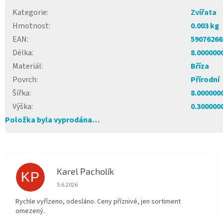
Kategorie
:
Zvířata
Hmotnost
:
0.003 kg
EAN
:
59076266
Délka
:
8.000000
Materiál
:
Bříza
Povrch
:
Přírodní
Šířka
:
8.000000
Výška
:
0.300000
Položka byla vyprodána…
Karel Pacholík
KP
Hodnocení obchodu je 4 z 5 hvězdiček.
5.6.2026
Rychle vyřízeno, odesláno. Ceny příznivé, jen sortiment
omezený.