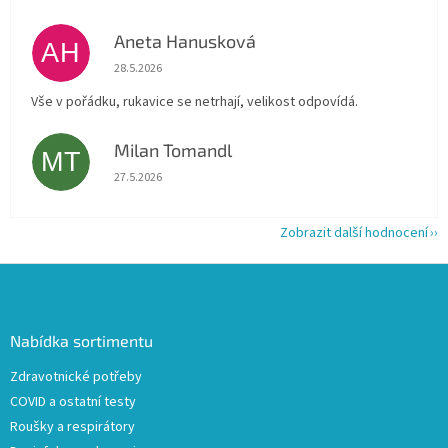
Aneta Hanusková
AH
Hodnocení obchodu je 5 z 5 hvězdiček.
28.5.2026
Vše v pořádku, rukavice se netrhají, velikost odpovídá.
Milan Tomandl
MT
Hodnocení obchodu je 5 z 5 hvězdiček.
27.5.2026
Zobrazit další hodnocení
Z
á
p
a
Nabídka sortimentu
t
Zdravotnické potřeby
í
COVID a ostatní testy
Roušky a respirátory