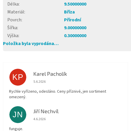
Délka
:
9.50000000
Materiál
:
Bříza
Povrch
:
Přírodní
Šířka
:
9.00000000
Výška
:
0.30000000
Položka byla vyprodána…
Karel Pacholík
KP
Hodnocení obchodu je 4 z 5 hvězdiček.
5.6.2026
Rychle vyřízeno, odesláno. Ceny příznivé, jen sortiment
omezený.
Jiří Nechvíl
JN
Hodnocení obchodu je 5 z 5 hvězdiček.
4.6.2026
funguje.