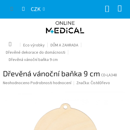
Přejít
NÁKUP
na
CZK
obsah
KOŠÍK
Domů
Eco výrobky
DŮM A ZAHRADA
Dřevěné dekorace do domácnosti
Dřevěná vánoční baňka 9 cm
Dřevěná vánoční baňka 9 cm
CD-LA348
Průměrné
Neohodnoceno
Podrobnosti hodnocení
Značka:
ČistéDřevo
hodnocení
produktu
je
0,0
z
5
hvězdiček.