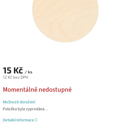
15 Kč
/ ks
12 Kč bez DPH
Měrná
Momentálně nedostupné
cena:
Možnosti doručení
Položka byla vyprodána…
Detailní informace