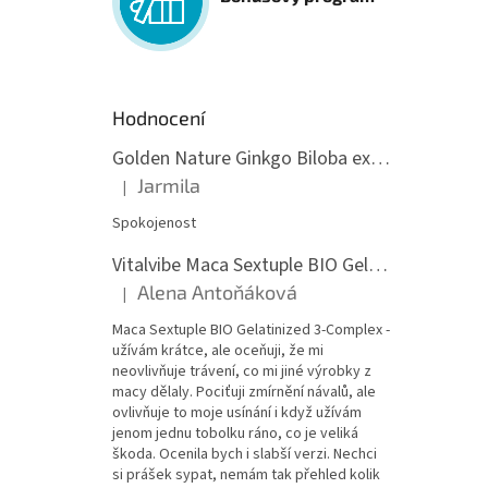
Hodnocení
Golden Nature Ginkgo Biloba extrakt 50:1 60mg, 100 kapslí
Jarmila
|
Hodnocení produktu je 5 z 5 hvězdiček.
Spokojenost
Vitalvibe Maca Sextuple BIO Gelatinized 3-Complex, 60 kapslí
Alena Antoňáková
|
Hodnocení produktu je 5 z 5 hvězdiček.
Maca Sextuple BIO Gelatinized 3-Complex -
užívám krátce, ale oceňuji, že mi
neovlivňuje trávení, co mi jiné výrobky z
macy dělaly. Pociťuji zmírnění návalů, ale
ovlivňuje to moje usínání i když užívám
jenom jednu tobolku ráno, co je veliká
škoda. Ocenila bych i slabší verzi. Nechci
si prášek sypat, nemám tak přehled kolik