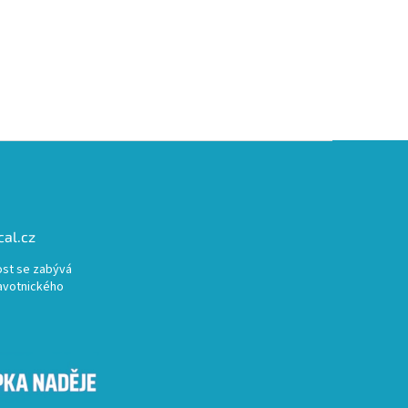
al.cz
st se zabývá
avotnického