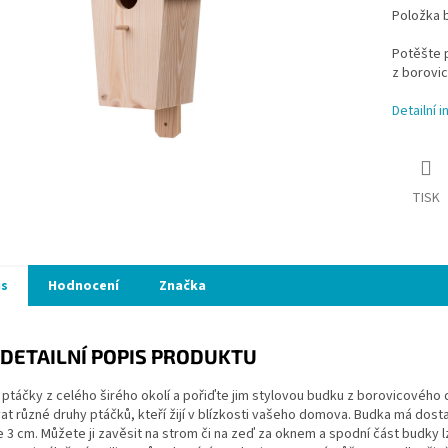
Položka 
Potěšte p
z borovi
Detailní 
TISK
is
Hodnocení
Značka
DETAILNÍ POPIS PRODUKTU
 ptáčky z celého širého okolí a pořiďte jim stylovou budku z borovicovéh
t různé druhy ptáčků, kteří žijí v blízkosti vašeho domova. Budka má dost
e 3 cm. Můžete ji zavěsit na strom či na zeď za oknem a spodní část budky lz