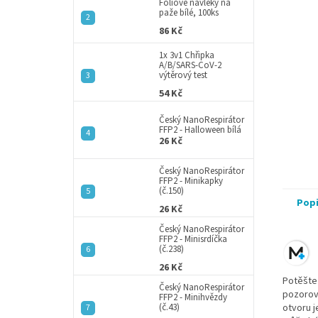
a
Fóliové návleky na
paže bílé, 100ks
n
86 Kč
e
l
1x 3v1 Chřipka
A/B/SARS-CoV-2
výtěrový test
54 Kč
Český NanoRespirátor
FFP2 - Halloween bílá
26 Kč
Český NanoRespirátor
FFP2 - Minikapky
(č.150)
Pop
26 Kč
Český NanoRespirátor
FFP2 - Minisrdíčka
(č.238)
26 Kč
Potěšte
Český NanoRespirátor
pozorova
FFP2 - Minihvězdy
(č.43)
otvoru j