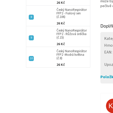
může bý
26 Kč
pečlivě 
Český NanoRespirátor
FFP2 - Fialový sen
(č.106)
26 Kč
Doplň
Český NanoRespirátor
FFP2 - Růžová srdíčka
(č.15)
Kate
26 Kč
Hmo
Český NanoRespirátor
EAN
:
FFP2 -Modrá květina
(č.8)
Upoz
26 Kč
Položk