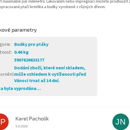
t maximálně pár milimetrů. Lakováním nebo impregnací můžete prodloužit ž
opracovaná ptačí krmítka a budky vyrobené z různých dřevin.
kové parametry
gorie
:
Budky pro ptáky
tnost
:
0.46 kg
5907626633177
Dodání zboží, které není skladem,
ornění
:
může vzhledem k vytíženosti před
Vánoci trvat až 14 dní.
a byla vyprodána…
Karel Pacholík
KP
JN
Hodnocení obchodu je 4 z 5 hvězdiček.
5.6.2026