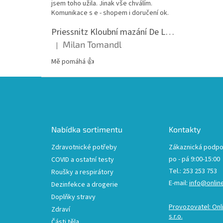
jsem toho užila. Jinak vše chválím.
Komunikace s e - shopem i doručení ok.
Priessnitz Kloubní mazání De Luxe, 200ml
Milan Tomandl
|
Hodnocení produktu je 5 z 5 hvězdiček.
Mě pomáhá 👍
Z
á
p
a
t
Nabídka sortimentu
Kontakty
í
Zdravotnické potřeby
Zákaznická podpo
po - pá 9:00-15:00
COVID a ostatní testy
Tel.: 253 253 753
Roušky a respirátory
E-mail:
info@onlin
Dezinfekce a drogerie
Doplňky stravy
Provozovatel: Onl
Zdraví
s.r.o.
Části těla