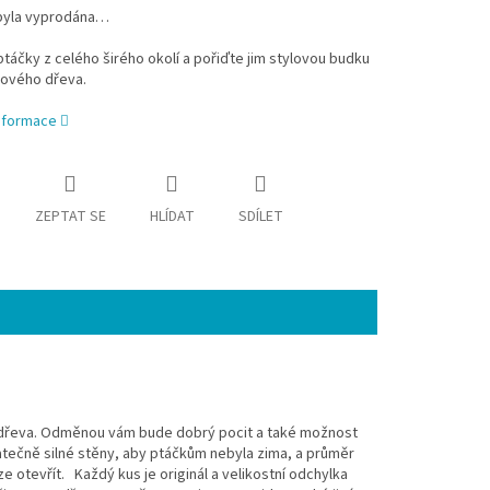
byla vyprodána…
táčky z celého širého okolí a pořiďte jim stylovou budku
cového dřeva.
informace
ZEPTAT SE
HLÍDAT
SDÍLET
o dřeva. Odměnou vám bude dobrý pocit a také možnost
atečně silné stěny, aby ptáčkům nebyla zima, a průměr
e otevřít. Každý kus je originál a velikostní odchylka