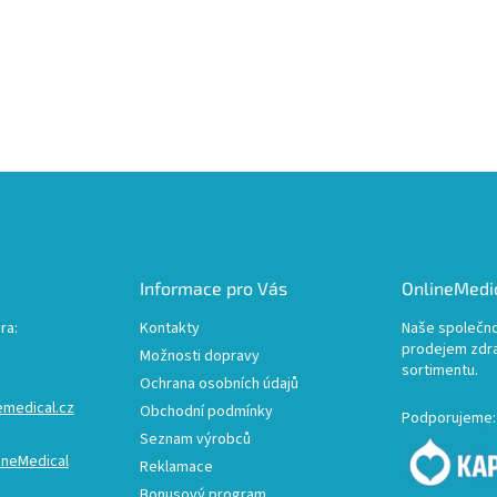
Informace pro Vás
OnlineMedic
ra:
Kontakty
Naše společno
prodejem zdr
Možnosti dopravy
sortimentu.
Ochrana osobních údajů
emedical.cz
Obchodní podmínky
Podporujeme:
Seznam výrobců
ineMedical
Reklamace
Bonusový program