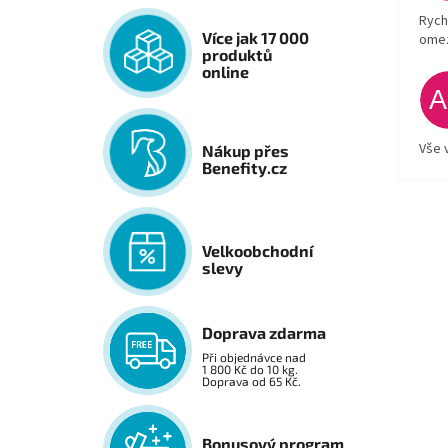
Rych
Více jak 17 000
ome
produktů
online
Vše 
Nákup přes
Benefity.cz
Velkoobchodní
slevy
Doprava zdarma
Při objednávce nad
1 800 Kč do 10 kg.
Doprava od 65 Kč.
Bonusový program