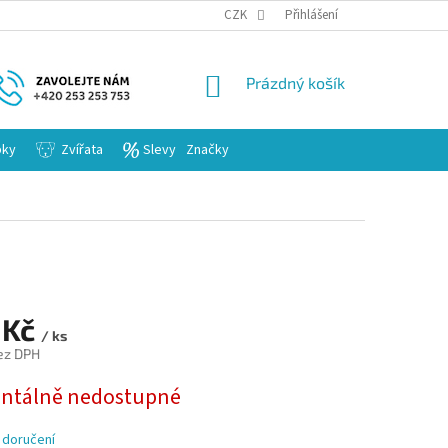
KARIERA
CZK
Přihlášení
NÁKUPNÍ
Prázdný košík
KOŠÍK
bky
Zvířata
Slevy
Značky
 Kč
/ ks
ez DPH
tálně nedostupné
 doručení