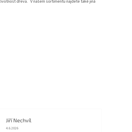
ivotnost dřeva. V našem sortimentu najdete také jiná
Jiří Nechvíl
Hodnocení obchodu je 5 z 5 hvězdiček.
4.6.2026