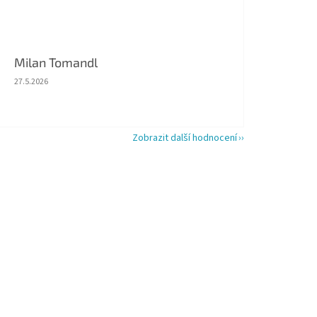
Milan Tomandl
Hodnocení obchodu je 5 z 5 hvězdiček.
27.5.2026
Zobrazit další hodnocení