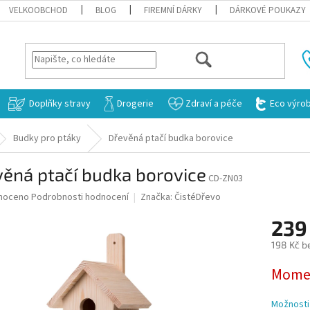
VELKOOBCHOD
BLOG
FIREMNÍ DÁRKY
DÁRKOVÉ POUKAZY
HLEDAT
Doplňky stravy
Drogerie
Zdraví a péče
Eco výro
Budky pro ptáky
Dřevěná ptačí budka borovice
ěná ptačí budka borovice
CD-ZN03
né
noceno
Podrobnosti hodnocení
Značka:
ČistéDřevo
ní
239
u
198 Kč b
Měrná
Momen
cena:
ek.
Možnosti