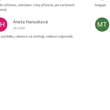
le vyřízeno, odesláno. Ceny příznivé, jen sortiment
funguje.
zený.
Aneta Hanusková
AH
MT
Hodnocení obchodu je 5 z 5 hvězdiček.
28.5.2026
v pořádku, rukavice se netrhají, velikost odpovídá.