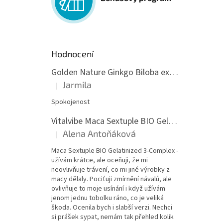
Hodnocení
Golden Nature Ginkgo Biloba extrakt 50:1 60mg, 100 kapslí
Jarmila
|
Hodnocení produktu je 5 z 5 hvězdiček.
Spokojenost
Vitalvibe Maca Sextuple BIO Gelatinized 3-Complex, 60 kapslí
Alena Antoňáková
|
Hodnocení produktu je 5 z 5 hvězdiček.
Maca Sextuple BIO Gelatinized 3-Complex -
užívám krátce, ale oceňuji, že mi
neovlivňuje trávení, co mi jiné výrobky z
macy dělaly. Pociťuji zmírnění návalů, ale
ovlivňuje to moje usínání i když užívám
jenom jednu tobolku ráno, co je veliká
škoda. Ocenila bych i slabší verzi. Nechci
si prášek sypat, nemám tak přehled kolik