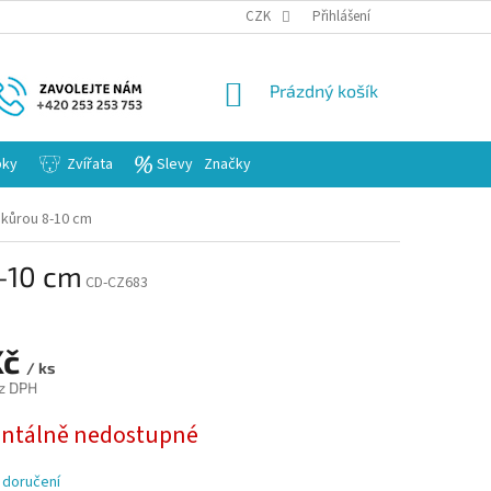
KARIERA
CZK
Přihlášení
NÁKUPNÍ
Prázdný košík
KOŠÍK
bky
Zvířata
Slevy
Značky
 kůrou 8-10 cm
8-10 cm
CD-CZ683
Kč
/ ks
z DPH
tálně nedostupné
 doručení