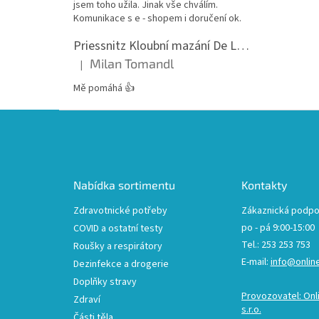
jsem toho užila. Jinak vše chválím.
Komunikace s e - shopem i doručení ok.
Priessnitz Kloubní mazání De Luxe, 200ml
Milan Tomandl
|
Hodnocení produktu je 5 z 5 hvězdiček.
Mě pomáhá 👍
Z
á
p
a
t
Nabídka sortimentu
Kontakty
í
Zdravotnické potřeby
Zákaznická podpo
po - pá 9:00-15:00
COVID a ostatní testy
Tel.: 253 253 753
Roušky a respirátory
E-mail:
info@onlin
Dezinfekce a drogerie
Doplňky stravy
Provozovatel: Onl
Zdraví
s.r.o.
Části těla