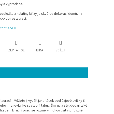
byla vyprodána…
odložka z kulatiny břízy je skvělou dekorací domů, na
bo do restaurací.
informace
ZEPTAT SE
HLÍDAT
SDÍLET
aurací. Můžete ji využít jako tácek pod čajové svíčky či
ebo jmenovky ke svatební tabuli. Šmrnc a styl dodají také
hledem k ruční práci se rozměry mohou lišit v přibližném