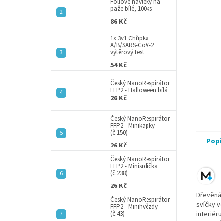
a
Fóliové návleky na
paže bílé, 100ks
n
86 Kč
e
l
1x 3v1 Chřipka
A/B/SARS-CoV-2
výtěrový test
54 Kč
Český NanoRespirátor
FFP2 - Halloween bílá
26 Kč
Český NanoRespirátor
FFP2 - Minikapky
(č.150)
Pop
26 Kč
Český NanoRespirátor
FFP2 - Minisrdíčka
(č.238)
26 Kč
Dřevěná 
Český NanoRespirátor
svíčky v
FFP2 - Minihvězdy
(č.43)
interiér