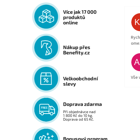
Více jak 17 000
produktů
online
Rych
ome
Nákup přes
Benefity.cz
Vše 
Velkoobchodní
slevy
Doprava zdarma
Při objednávce nad
1 800 Kč do 10 kg.
Doprava od 65 Kč.
Bonusový program