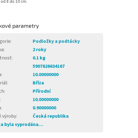
 od 8 do 10 cm.
kové parametry
gorie
:
Podložky a podtácky
ka
:
2 roky
tnost
:
0.1 kg
5907626634167
a
:
10.00000000
riál
:
Bříza
ch
:
Přírodní
:
10.00000000
a
:
0.90000000
 výroby
:
Česká republika
a byla vyprodána…