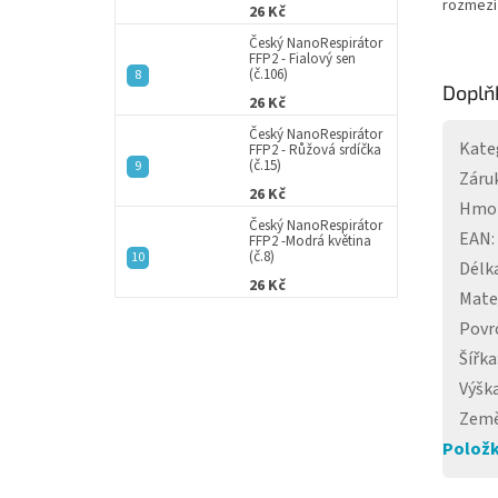
rozmezí
26 Kč
Český NanoRespirátor
FFP2 - Fialový sen
(č.106)
Doplň
26 Kč
Český NanoRespirátor
Kate
FFP2 - Růžová srdíčka
(č.15)
Záru
26 Kč
Hmo
Český NanoRespirátor
EAN
:
FFP2 -Modrá květina
(č.8)
Délk
26 Kč
Mate
Povr
Šířka
Výšk
Země
Položk