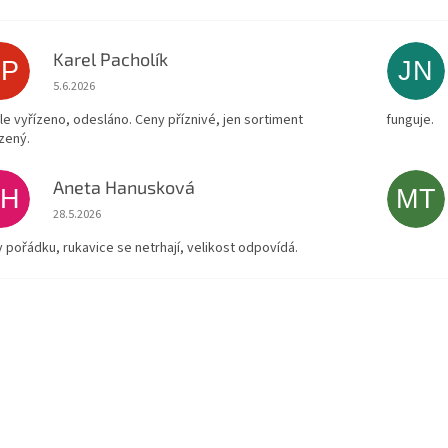
Karel Pacholík
KP
JN
Hodnocení obchodu je 4 z 5 hvězdiček.
5.6.2026
le vyřízeno, odesláno. Ceny příznivé, jen sortiment
funguje.
zený.
Aneta Hanusková
AH
MT
Hodnocení obchodu je 5 z 5 hvězdiček.
28.5.2026
v pořádku, rukavice se netrhají, velikost odpovídá.