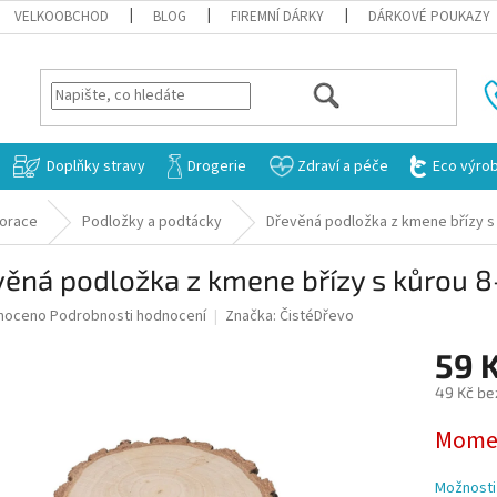
VELKOOBCHOD
BLOG
FIREMNÍ DÁRKY
DÁRKOVÉ POUKAZY
HLEDAT
Doplňky stravy
Drogerie
Zdraví a péče
Eco výro
orace
Podložky a podtácky
Dřevěná podložka z kmene břízy s
ěná podložka z kmene břízy s kůrou 
né
noceno
Podrobnosti hodnocení
Značka:
ČistéDřevo
ní
59 
u
49 Kč be
Měrná
Momen
cena:
ek.
Možnosti