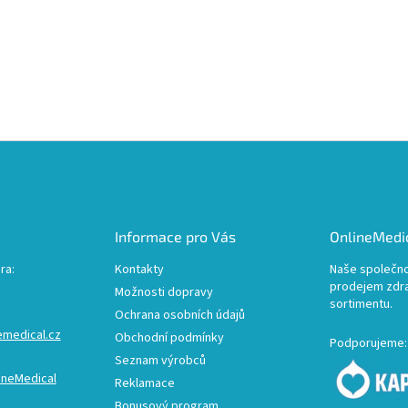
Informace pro Vás
OnlineMedic
ra:
Kontakty
Naše společno
prodejem zdr
Možnosti dopravy
sortimentu.
Ochrana osobních údajů
emedical.cz
Obchodní podmínky
Podporujeme:
Seznam výrobců
ineMedical
Reklamace
Bonusový program