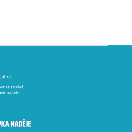
al.cz
st se zabývá
avotnického