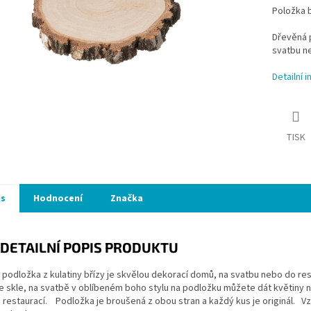
Položka 
Dřevěná p
svatbu ne
Detailní 
TISK
is
Hodnocení
Značka
DETAILNÍ POPIS PRODUKTU
podložka z kulatiny břízy je skvělou dekorací domů, na svatbu nebo do rest
e skle, na svatbě v oblíbeném boho stylu na podložku můžete dát květiny n
u restaurací. Podložka je broušená z obou stran a každý kus je originál. Vz