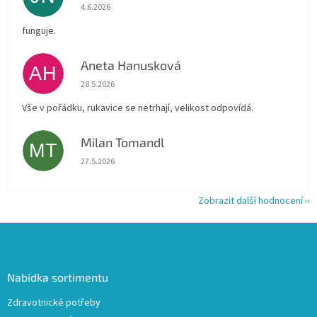
Hodnocení obchodu je 5 z 5 hvězdiček.
4.6.2026
funguje.
Aneta Hanusková
AH
Hodnocení obchodu je 5 z 5 hvězdiček.
28.5.2026
Vše v pořádku, rukavice se netrhají, velikost odpovídá.
Milan Tomandl
MT
Hodnocení obchodu je 5 z 5 hvězdiček.
27.5.2026
Zobrazit další hodnocení
Z
á
p
a
Nabídka sortimentu
t
Zdravotnické potřeby
í