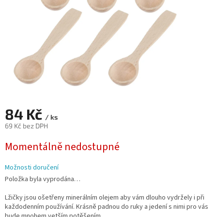
84 Kč
/ ks
69 Kč bez DPH
Měrná
Momentálně nedostupné
cena:
Možnosti doručení
Položka byla vyprodána…
Lžičky jsou ošetřeny minerálním olejem aby vám dlouho vydržely i při
každodenním používání. Krásně padnou do ruky a jedení s nimi pro vás
bude mnohem vetším potěšením.