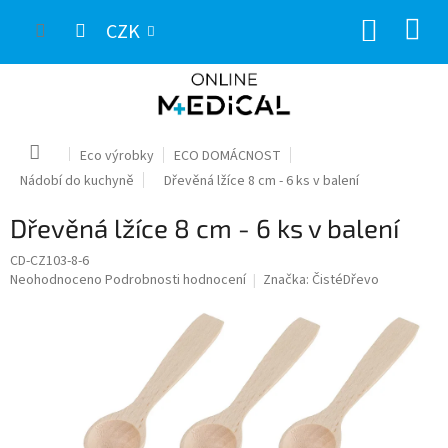
Přejít
NÁKUP
na
CZK
obsah
KOŠÍK
Domů
Eco výrobky
ECO DOMÁCNOST
Nádobí do kuchyně
Dřevěná lžíce 8 cm - 6 ks v balení
Dřevěná lžíce 8 cm - 6 ks v balení
CD-CZ103-8-6
Průměrné
Neohodnoceno
Podrobnosti hodnocení
Značka:
ČistéDřevo
hodnocení
produktu
je
0,0
z
5
hvězdiček.