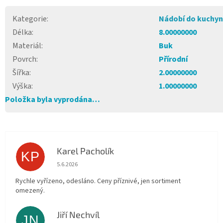
Kategorie
:
Nádobí do kuchy
Délka
:
8.00000000
Materiál
:
Buk
Povrch
:
Přírodní
Šířka
:
2.00000000
Výška
:
1.00000000
Položka byla vyprodána…
Karel Pacholík
KP
Hodnocení obchodu je 4 z 5 hvězdiček.
5.6.2026
Rychle vyřízeno, odesláno. Ceny příznivé, jen sortiment
omezený.
Jiří Nechvíl
JN