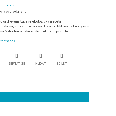
 doručení
byla vyprodána…
vá dřevěná lžíce je ekologická a zcela
vatelná, zdravotně nezávadná a certifikovaná ke styku s
mi. Výhodou je také rozložitelnost v přírodě.
informace
ZEPTAT SE
HLÍDAT
SDÍLET