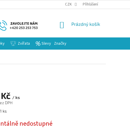
KARIERA
CZK
Přihlášení
NÁKUPNÍ
Prázdný košík
KOŠÍK
bky
Zvířata
Slevy
Značky
 Kč
/ ks
bez DPH
1 ks
tálně nedostupné