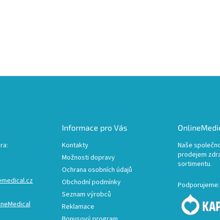
Informace pro Vás
OnlineMedic
ra:
Kontakty
Naše společno
prodejem zdr
Možnosti dopravy
sortimentu.
Ochrana osobních údajů
emedical.cz
Obchodní podmínky
Podporujeme:
Seznam výrobců
ineMedical
Reklamace
Bonusový program