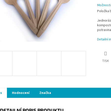
Možnosti
Položka 
Jednorázo
komposto
potravina
Detailní 
TISK
is
Hodnocení
Značka
DETAILNÍ POPIS PRODUKTU