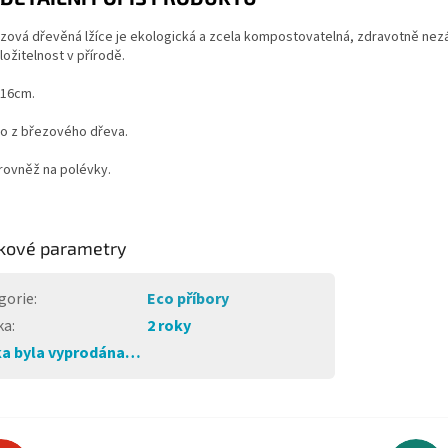
ová dřevěná lžíce je ekologická a zcela kompostovatelná, zdravotně nezáv
ložitelnost v přírodě.
 16cm.
o z březového dřeva.
rovněž na polévky.
kové parametry
gorie
:
Eco příbory
ka
:
2 roky
a byla vyprodána…