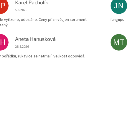
Karel Pacholík
KP
JN
Hodnocení obchodu je 4 z 5 hvězdiček.
5.6.2026
le vyřízeno, odesláno. Ceny příznivé, jen sortiment
funguje.
zený.
Aneta Hanusková
AH
MT
Hodnocení obchodu je 5 z 5 hvězdiček.
28.5.2026
v pořádku, rukavice se netrhají, velikost odpovídá.