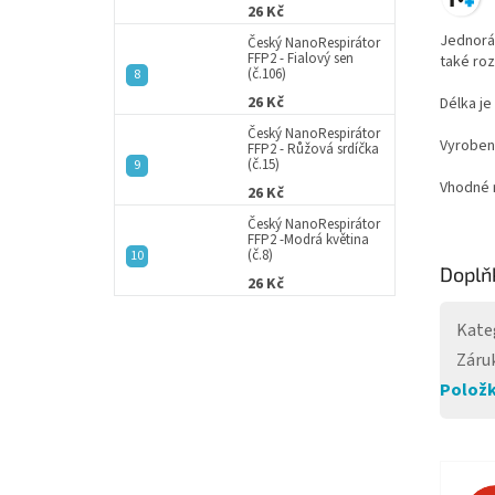
26 Kč
Jednoráz
Český NanoRespirátor
FFP2 - Fialový sen
také roz
(č.106)
26 Kč
Délka je
Český NanoRespirátor
Vyroben
FFP2 - Růžová srdíčka
(č.15)
Vhodné 
26 Kč
Český NanoRespirátor
FFP2 -Modrá květina
(č.8)
Doplň
26 Kč
Kate
Záru
Položk