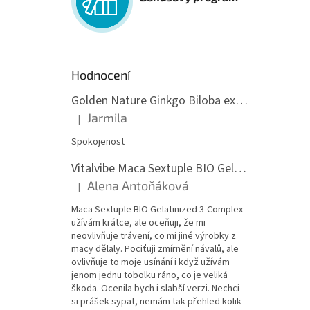
Hodnocení
Golden Nature Ginkgo Biloba extrakt 50:1 60mg, 100 kapslí
Jarmila
|
Hodnocení produktu je 5 z 5 hvězdiček.
Spokojenost
Vitalvibe Maca Sextuple BIO Gelatinized 3-Complex, 60 kapslí
Alena Antoňáková
|
Hodnocení produktu je 5 z 5 hvězdiček.
Maca Sextuple BIO Gelatinized 3-Complex -
užívám krátce, ale oceňuji, že mi
neovlivňuje trávení, co mi jiné výrobky z
macy dělaly. Pociťuji zmírnění návalů, ale
ovlivňuje to moje usínání i když užívám
jenom jednu tobolku ráno, co je veliká
škoda. Ocenila bych i slabší verzi. Nechci
si prášek sypat, nemám tak přehled kolik