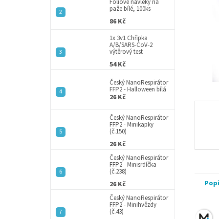
a
Fóliové návleky na
paže bílé, 100ks
n
86 Kč
e
l
1x 3v1 Chřipka
A/B/SARS-CoV-2
výtěrový test
54 Kč
Český NanoRespirátor
FFP2 - Halloween bílá
26 Kč
Český NanoRespirátor
FFP2 - Minikapky
(č.150)
26 Kč
Český NanoRespirátor
FFP2 - Minisrdíčka
(č.238)
Pop
26 Kč
Český NanoRespirátor
FFP2 - Minihvězdy
(č.43)