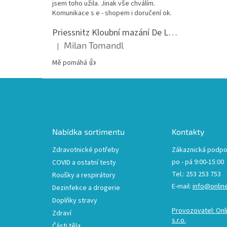
jsem toho užila. Jinak vše chválím.
Komunikace s e - shopem i doručení ok.
Priessnitz Kloubní mazání De Luxe, 200ml
Milan Tomandl
|
Hodnocení produktu je 5 z 5 hvězdiček.
Mě pomáhá 👍
Z
á
p
a
t
Nabídka sortimentu
Kontakty
í
Zdravotnické potřeby
Zákaznická podpo
po - pá 9:00-15:00
COVID a ostatní testy
Tel.: 253 253 753
Roušky a respirátory
E-mail:
info@onlin
Dezinfekce a drogerie
Doplňky stravy
Provozovatel: Onl
Zdraví
s.r.o.
Části těla