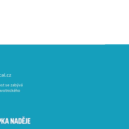
al.cz
st se zabývá
avotnického