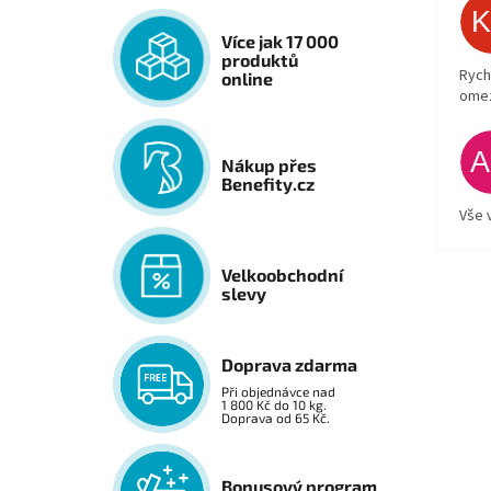
Více jak 17 000
produktů
Rych
online
ome
Nákup přes
Benefity.cz
Vše 
Velkoobchodní
slevy
Doprava zdarma
Při objednávce nad
1 800 Kč do 10 kg.
Doprava od 65 Kč.
Bonusový program