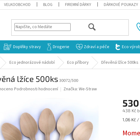
VELKOOBCHOD
BLOG
FIREMNÍ DÁRKY
DÁRKOVÉ POUKAZY
HLEDAT
Doplňky stravy
Drogerie
Zdraví a péče
Eco výro
Eco jednorázové nádobí
Eco příbory
Dřevěná lžíce 500ks
ěná lžíce 500ks
30072/500
né
noceno
Podrobnosti hodnocení
Značka:
We-Straw
ní
530
u
438 Kč 
Měrná
1,06 Kč / 
cena:
ek.
Momen