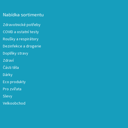
á
p
a
Nabídka sortimentu
t
Zdravotnické potřeby
í
COVID a ostatní testy
Roušky a respirátory
Dezinfekce a drogerie
Doplňky stravy
Zdraví
Části těla
Dárky
Eco produkty
Pro zvířata
Slevy
Velkoobchod