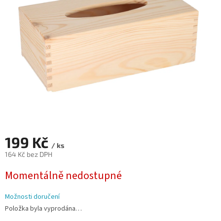
hvězdiček.
199 Kč
/ ks
164 Kč bez DPH
Měrná
Momentálně nedostupné
cena:
Možnosti doručení
Položka byla vyprodána…