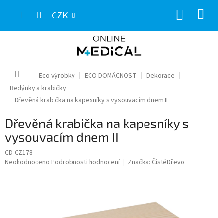
Přejít
NÁKUP
na
CZK
obsah
KOŠÍK
Domů
Eco výrobky
ECO DOMÁCNOST
Dekorace
Bedýnky a krabičky
Dřevěná krabička na kapesníky s vysouvacím dnem II
Dřevěná krabička na kapesníky s
vysouvacím dnem II
CD-CZ178
Průměrné
Neohodnoceno
Podrobnosti hodnocení
Značka:
ČistéDřevo
hodnocení
produktu
je
0,0
z
5