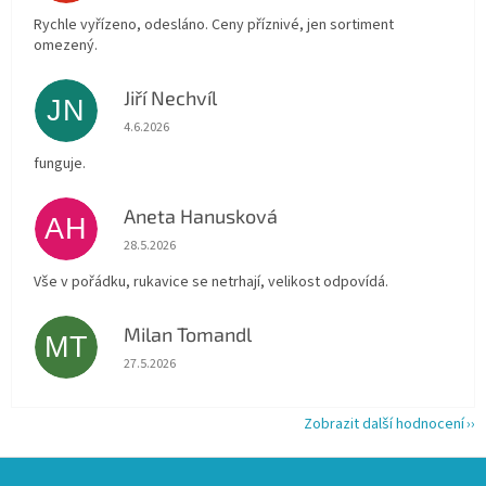
Rychle vyřízeno, odesláno. Ceny příznivé, jen sortiment
omezený.
Jiří Nechvíl
JN
Hodnocení obchodu je 5 z 5 hvězdiček.
4.6.2026
funguje.
Aneta Hanusková
AH
Hodnocení obchodu je 5 z 5 hvězdiček.
28.5.2026
Vše v pořádku, rukavice se netrhají, velikost odpovídá.
Milan Tomandl
MT
Hodnocení obchodu je 5 z 5 hvězdiček.
27.5.2026
Zobrazit další hodnocení
Z