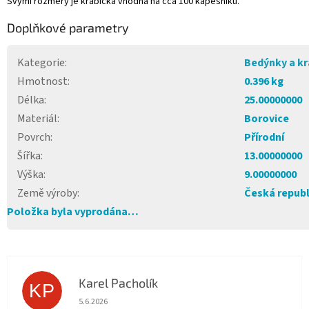
Svými rozměry je krabička vhodná na cca 100 kapesníků.
Doplňkové parametry
Kategorie
:
Bedýnky a kr
Hmotnost
:
0.396 kg
Délka
:
25.00000000
Materiál
:
Borovice
Povrch
:
Přírodní
Šířka
:
13.00000000
Výška
:
9.00000000
Země výroby
:
Česká republ
Položka byla vyprodána…
Karel Pacholík
KP
Hodnocení obchodu je 4 z 5 hvězdiček.
5.6.2026