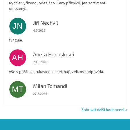
Rychle vyřízeno, odesláno. Ceny příznivé, jen sortiment
omezený.
Jiří Nechvíl
JN
Hodnocení obchodu je 5 z 5 hvězdiček.
4.6.2026
funguje.
Aneta Hanusková
AH
Hodnocení obchodu je 5 z 5 hvězdiček.
28.5.2026
Vše v pořádku, rukavice se netrhají, velikost odpovídá.
Milan Tomandl
MT
Hodnocení obchodu je 5 z 5 hvězdiček.
27.5.2026
Zobrazit další hodnocení
Z
á