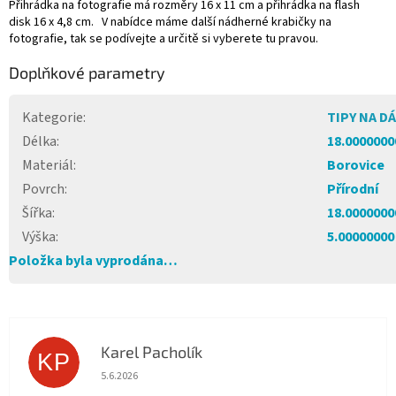
Přihrádka na fotografie má rozměry 16 x 11 cm a přihrádka na flash
disk 16 x 4,8 cm. V nabídce máme další nádherné krabičky na
fotografie, tak se podívejte a určitě si vyberete tu pravou.
Doplňkové parametry
Kategorie
:
TIPY NA D
Délka
:
18.0000000
Materiál
:
Borovice
Povrch
:
Přírodní
Šířka
:
18.0000000
Výška
:
5.00000000
Položka byla vyprodána…
Karel Pacholík
KP
Hodnocení obchodu je 4 z 5 hvězdiček.
5.6.2026