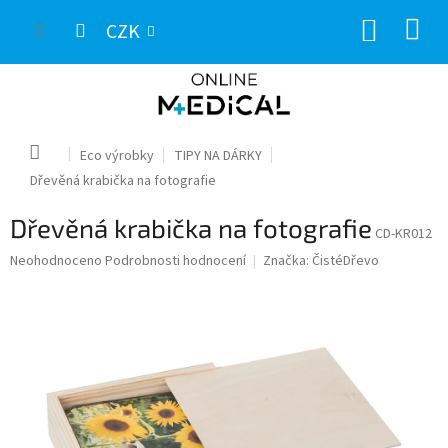
Přejít
NÁKUP
na
CZK
obsah
KOŠÍK
Domů
Eco výrobky
TIPY NA DÁRKY
Dřevěná krabička na fotografie
Dřevěná krabička na fotografie
CD-KR012
Průměrné
Neohodnoceno
Podrobnosti hodnocení
Značka:
ČistéDřevo
hodnocení
produktu
je
0,0
z
5
hvězdiček.