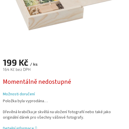
199 Kč
/ ks
164 Kč bez DPH
Měrná
Momentálně nedostupné
cena:
Možnosti doručení
Položka byla vyprodána…
Dřevěná krabička je skvělá na uložení fotografií nebo také jako
originální dárek pro všechny vášnivé fotografy.
Detailní informace