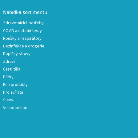
p
a
Nabídka sortimentu
t
Zdravotnické potřeby
í
COVID a ostatní testy
Roušky a respirátory
Dezinfekce a drogerie
Doplňky stravy
Zdraví
Části těla
Dárky
Eco produkty
Pro zvířata
Slevy
Velkoobchod