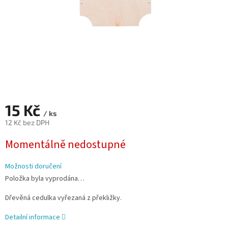
15 Kč
/ ks
12 Kč bez DPH
Měrná
Momentálně nedostupné
cena:
Možnosti doručení
Položka byla vyprodána…
Dřevěná cedulka vyřezaná z překližky.
Detailní informace