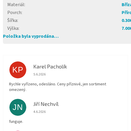
Materiál
:
Bříz
Povrch
:
Přír
Šířka
:
0.30
Výška
:
7.00
Položka byla vyprodána…
Karel Pacholík
KP
Hodnocení obchodu je 4 z 5 hvězdiček.
5.6.2026
Rychle vyřízeno, odesláno. Ceny příznivé, jen sortiment
omezený.
Jiří Nechvíl
JN
Hodnocení obchodu je 5 z 5 hvězdiček.
4.6.2026
funguje.