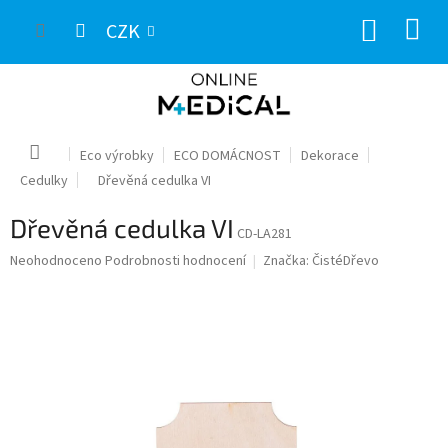
Přejít
NÁKUP
na
CZK
obsah
KOŠÍK
Domů
Eco výrobky
ECO DOMÁCNOST
Dekorace
Cedulky
Dřevěná cedulka VI
Dřevěná cedulka VI
CD-LA281
Průměrné
Neohodnoceno
Podrobnosti hodnocení
Značka:
ČistéDřevo
hodnocení
produktu
je
0,0
z
5
hvězdiček.