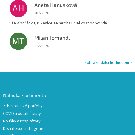
Aneta Hanusková
AH
Hodnocení obchodu je 5 z 5 hvězdiček.
28.5.2026
Vše v pořádku, rukavice se netrhají, velikost odpovídá.
Milan Tomandl
MT
Hodnocení obchodu je 5 z 5 hvězdiček.
27.5.2026
Zobrazit další hodnocení
Z
á
p
a
Nabídka sortimentu
t
Zdravotnické potřeby
í
COVID a ostatní testy
Roušky a respirátory
Dezinfekce a drogerie