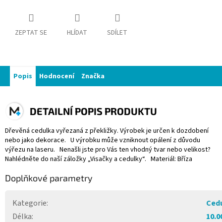
ZEPTAT SE
HLÍDAT
SDÍLET
Popis
Hodnocení
Značka
DETAILNÍ POPIS PRODUKTU
Dřevěná cedulka vyřezaná z překližky. Výrobek je určen k dozdobení
nebo jako dekorace. U výrobku může vzniknout opálení z důvodu
výřezu na laseru. Nenašli jste pro Vás ten vhodný tvar nebo velikost?
Nahlédněte do naší záložky „Visačky a cedulky“. Materiál: Bříza
Doplňkové parametry
Kategorie
:
Ced
Délka
:
10.0