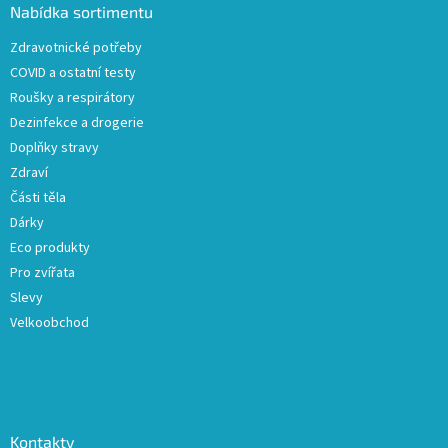
a
Nabídka sortimentu
t
Zdravotnické potřeby
í
COVID a ostatní testy
Roušky a respirátory
Dezinfekce a drogerie
Doplňky stravy
Zdraví
Části těla
Dárky
Eco produkty
Pro zvířata
Slevy
Velkoobchod
Kontakty