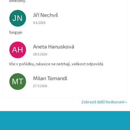
omezený.
Jiří Nechvíl
JN
Hodnocení obchodu je 5 z 5 hvězdiček.
4.6.2026
funguje.
Aneta Hanusková
AH
Hodnocení obchodu je 5 z 5 hvězdiček.
28.5.2026
Vše v pořádku, rukavice se netrhají, velikost odpovídá.
Milan Tomandl
MT
Hodnocení obchodu je 5 z 5 hvězdiček.
27.5.2026
Zobrazit další hodnocení
Z
á
p