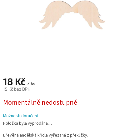
18 Kč
/ ks
15 Kč bez DPH
Měrná
Momentálně nedostupné
cena:
Možnosti doručení
Položka byla vyprodána…
Dřevěná andělská křídla vyřezaná z překližky.