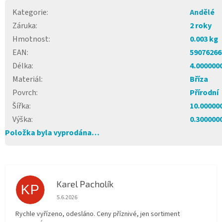
Kategorie
:
Andělé
Záruka
:
2 roky
Hmotnost
:
0.003 kg
EAN
:
59076266
Délka
:
4.000000
Materiál
:
Bříza
Povrch
:
Přírodní
Šířka
:
10.00000
Výška
:
0.300000
Položka byla vyprodána…
Karel Pacholík
KP
Hodnocení obchodu je 4 z 5 hvězdiček.
5.6.2026
Rychle vyřízeno, odesláno. Ceny příznivé, jen sortiment