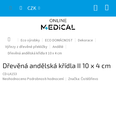
Přejít
NÁKUP
na
CZK
obsah
KOŠÍK
Domů
Eco výrobky
ECO DOMÁCNOST
Dekorace
Výřezy z dřevěné překližky
Andělé
Dřevěná andělská křídla II 10 x 4 cm
Dřevěná andělská křídla II 10 x 4 cm
CD-LA153
Průměrné
Neohodnoceno
Podrobnosti hodnocení
Značka:
ČistéDřevo
hodnocení
produktu
je
0,0
z
5
hvězdiček.