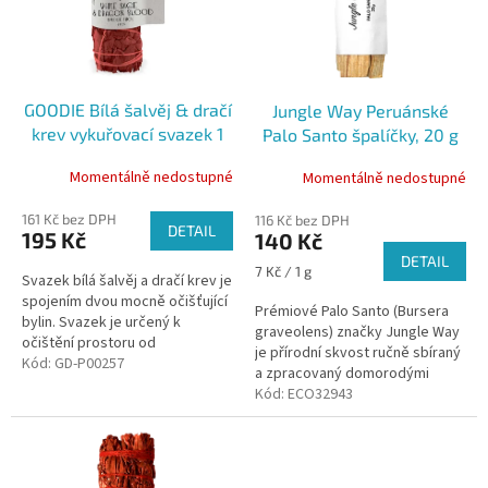
k
s
t
p
ů
r
o
GOODIE Bílá šalvěj & dračí
Jungle Way Peruánské
d
krev vykuřovací svazek 1
Palo Santo špalíčky, 20 g
u
ks vel. M - White sage &
k
Momentálně nedostupné
Momentálně nedostupné
Dragon's blood smudge
t
stick
ů
161 Kč bez DPH
116 Kč bez DPH
DETAIL
195 Kč
140 Kč
DETAIL
Měrná
7 Kč / 1 g
Svazek bílá šalvěj a dračí krev je
cena:
spojením dvou mocně očišťující
Prémiové Palo Santo (Bursera
bylin. Svazek je určený k
graveolens) značky Jungle Way
očištění prostoru od
je přírodní skvost ručně sbíraný
emocionálních a dalších
Kód:
GD-P00257
a zpracovaný domorodými
nečistot, které nejsou na první
kmeny v Amazonii.
Kód:
ECO32943
pohled...