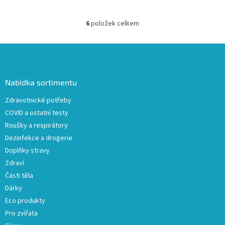
6
položek celkem
O
v
l
Z
á
á
d
p
a
a
Nabídka sortimentu
c
t
í
Zdravotnické potřeby
í
p
COVID a ostatní testy
r
v
Roušky a respirátory
k
Dezinfekce a drogerie
y
Doplňky stravy
v
ý
Zdraví
p
Části těla
i
Dárky
s
u
Eco produkty
Pro zvířata