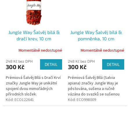
Jungle Way Šalvěj bílá &
Jungle Way Šalvěj bílá &
dračí krev, 10 cm
pomněnka, 10 cm
Momentálně nedostupné
Momentálně nedostupné
248 Kč bez DPH
248 Kč bez DPH
DETAIL
DETAIL
300 Kč
300 Kč
Prémiová Šalvěj Bílá s Dračí Krví
Prémiová Šalvěj Bílá (Salvia
značky Jungle Way je unikátní
apiana) značky Jungle Way je
spojení dvou mimořádných
pěstována, sušena a ručně
přírodních složek.
vázána do svazků se sušenou
Kód:
ECO122641
pomněnkou na západním
Kód:
ECO998009
pobřeží USA, v Kalifornii.