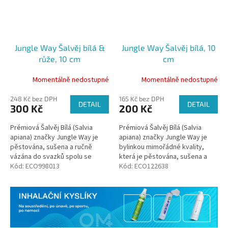
Jungle Way Šalvěj bílá &
Jungle Way Šalvěj bílá, 10
růže, 10 cm
cm
Momentálně nedostupné
Momentálně nedostupné
248 Kč bez DPH
165 Kč bez DPH
DETAIL
DETAIL
300 Kč
200 Kč
Prémiová Šalvěj Bílá (Salvia
Prémiová Šalvěj Bílá (Salvia
apiana) značky Jungle Way je
apiana) značky Jungle Way je
pěstována, sušena a ručně
bylinkou mimořádné kvality,
vázána do svazků spolu se
která je pěstována, sušena a
sušenými květy růže na
Kód:
ECO998013
ručně vázána do praktických
Kód:
ECO122638
západním pobřeží USA v
svazků v Kalifornii na západním...
Kalifornii.