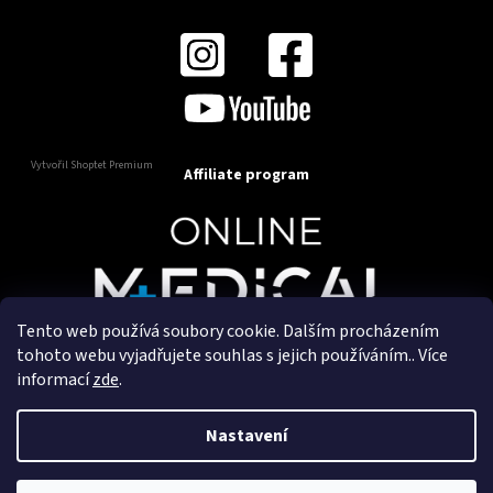
Vytvořil Shoptet Premium
Affiliate program
Tento web používá soubory cookie. Dalším procházením
Copyright 2025
OnlineMedical.cz
. Všechna práva
tohoto webu vyjadřujete souhlas s jejich používáním.. Více
vyhrazena.
informací
zde
.
Vytvořil a marketingově zajišťuje
HyperGroup.cz
Nastavení