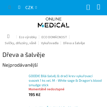
Přejít
NÁKUP
na
CZK
obsah
KOŠÍK
Domů
Eco výrobky
ECO DOMÁCNOST
Svíčky, difuzéry, vůně
Vykuřovadla
Dřeva a šalvěje
Dřeva a šalvěje
Nejprodávanější
GOODIE Bílá šalvěj & dračí krev vykuřovací
svazek 1 ks vel. M - White sage & Dragon's blood
smudge stick
Momentálně nedostupné
195 Kč