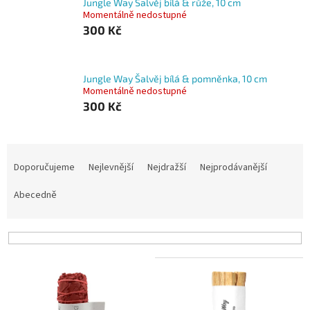
Jungle Way Šalvěj bílá & růže, 10 cm
Momentálně nedostupné
300 Kč
Jungle Way Šalvěj bílá & pomněnka, 10 cm
Momentálně nedostupné
300 Kč
Ř
a
Doporučujeme
Nejlevnější
Nejdražší
Nejprodávanější
z
e
Abecedně
n
í
p
r
V
o
ý
d
p
u
i