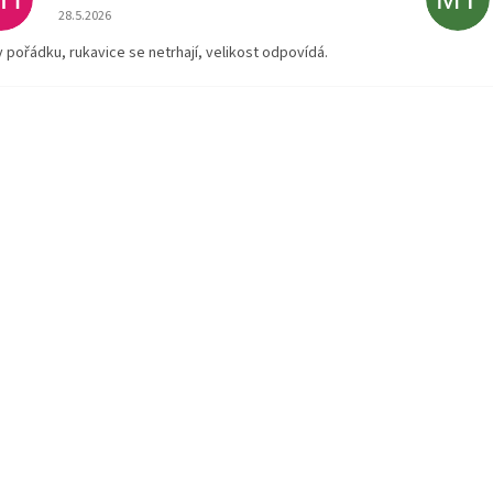
Hodnocení obchodu je 5 z 5 hvězdiček.
28.5.2026
v pořádku, rukavice se netrhají, velikost odpovídá.