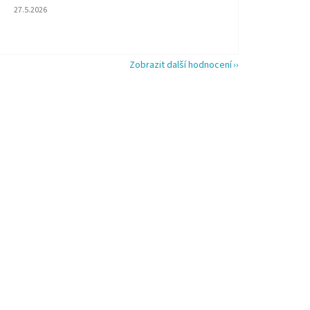
Hodnocení obchodu je 5 z 5 hvězdiček.
27.5.2026
Zobrazit další hodnocení