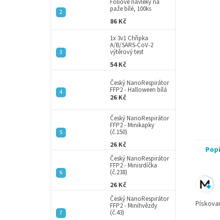
a
Fóliové návleky na
paže bílé, 100ks
n
86 Kč
e
l
1x 3v1 Chřipka
A/B/SARS-CoV-2
výtěrový test
54 Kč
Český NanoRespirátor
FFP2 - Halloween bílá
26 Kč
Český NanoRespirátor
FFP2 - Minikapky
(č.150)
26 Kč
Pop
Český NanoRespirátor
FFP2 - Minisrdíčka
(č.238)
26 Kč
Český NanoRespirátor
Pískovan
FFP2 - Minihvězdy
(č.43)