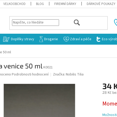
VELKOOBCHOD
BLOG
FIREMNÍ DÁRKY
DÁRKOVÉ POUKAZY
HLEDAT
Doplňky stravy
Drogerie
Zdraví a péče
Eco výro
e 50 ml
a venice 50 ml
K0021
né
noceno
Podrobnosti hodnocení
Značka:
Nobilis Tilia
ní
34 
u
28 Kč be
Měrná
Momen
cena:
ek.
Možnosti