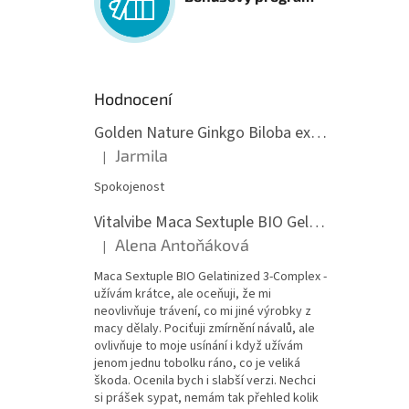
Hodnocení
Golden Nature Ginkgo Biloba extrakt 50:1 60mg, 100 kapslí
Jarmila
|
Hodnocení produktu je 5 z 5 hvězdiček.
Spokojenost
Vitalvibe Maca Sextuple BIO Gelatinized 3-Complex, 60 kapslí
Alena Antoňáková
|
Hodnocení produktu je 5 z 5 hvězdiček.
Maca Sextuple BIO Gelatinized 3-Complex -
užívám krátce, ale oceňuji, že mi
neovlivňuje trávení, co mi jiné výrobky z
macy dělaly. Pociťuji zmírnění návalů, ale
ovlivňuje to moje usínání i když užívám
jenom jednu tobolku ráno, co je veliká
škoda. Ocenila bych i slabší verzi. Nechci
si prášek sypat, nemám tak přehled kolik