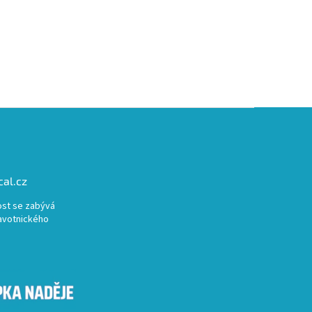
al.cz
st se zabývá
avotnického