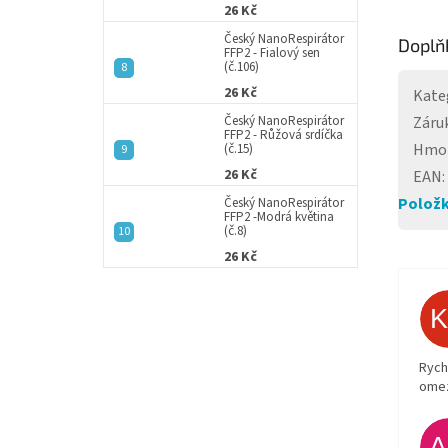
26 Kč
Český NanoRespirátor
Doplň
FFP2 - Fialový sen
(č.106)
26 Kč
Kate
Český NanoRespirátor
Záru
FFP2 - Růžová srdíčka
Hmo
(č.15)
26 Kč
EAN
:
Položk
Český NanoRespirátor
FFP2 -Modrá květina
(č.8)
26 Kč
Rych
ome