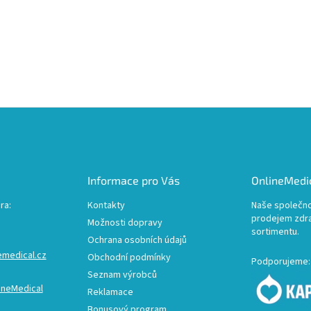
Informace pro Vás
OnlineMedic
ra:
Kontakty
Naše společno
prodejem zdr
Možnosti dopravy
sortimentu.
Ochrana osobních údajů
emedical.cz
Obchodní podmínky
Podporujeme:
Seznam výrobců
ineMedical
Reklamace
Bonusový program