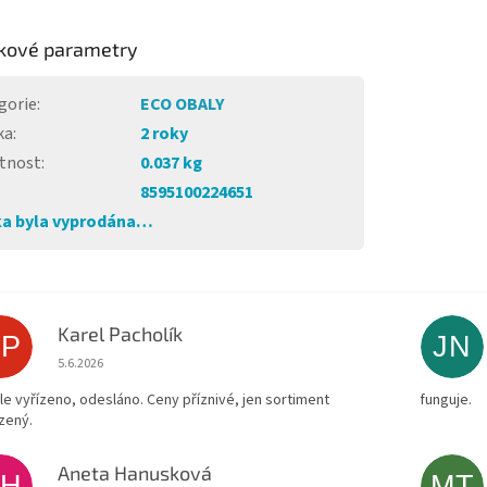
kové parametry
gorie
:
ECO OBALY
ka
:
2 roky
tnost
:
0.037 kg
8595100224651
a byla vyprodána…
Karel Pacholík
KP
JN
Hodnocení obchodu je 4 z 5 hvězdiček.
5.6.2026
le vyřízeno, odesláno. Ceny příznivé, jen sortiment
funguje.
zený.
Aneta Hanusková
AH
MT