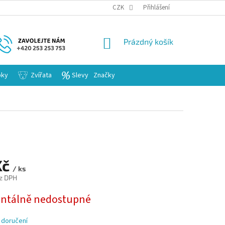
KARIERA
CZK
Přihlášení
NÁKUPNÍ
Prázdný košík
KOŠÍK
bky
Zvířata
Slevy
Značky
Kč
/ ks
z DPH
tálně nedostupné
 doručení