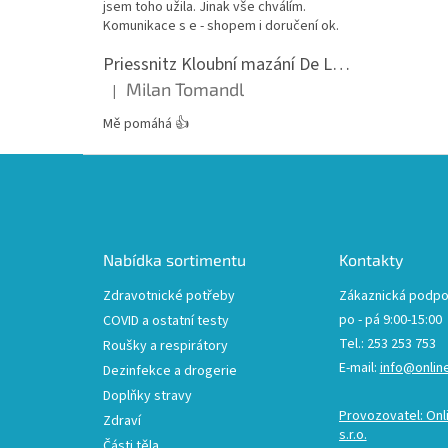
jsem toho užila. Jinak vše chválím.
Komunikace s e - shopem i doručení ok.
Priessnitz Kloubní mazání De Luxe, 200ml
Milan Tomandl
|
Hodnocení produktu je 5 z 5 hvězdiček.
Mě pomáhá 👍
Z
á
p
a
t
Nabídka sortimentu
Kontakty
í
Zdravotnické potřeby
Zákaznická podpo
po - pá 9:00-15:00
COVID a ostatní testy
Tel.: 253 253 753
Roušky a respirátory
E-mail:
info@onlin
Dezinfekce a drogerie
Doplňky stravy
Provozovatel: Onl
Zdraví
s.r.o.
Části těla