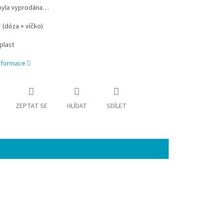
byla vyprodána…
(dóza + víčko)
 plast
informace
ZEPTAT SE
HLÍDAT
SDÍLET