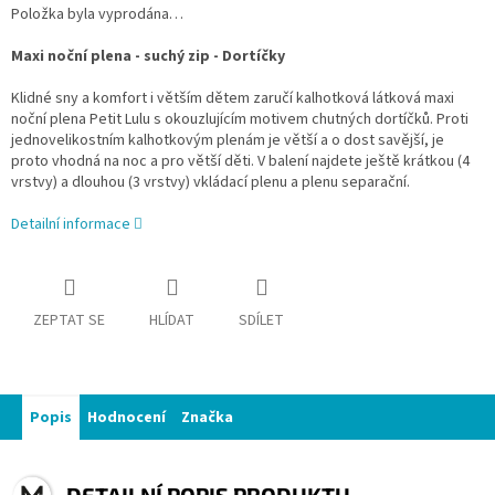
Položka byla vyprodána…
Maxi noční plena - suchý zip - Dortíčky
Klidné sny a komfort i větším dětem zaručí kalhotková látková maxi
noční plena Petit Lulu s okouzlujícím motivem chutných dortíčků. Proti
jednovelikostním kalhotkovým plenám je větší a o dost savější, je
proto vhodná na noc a pro větší děti. V balení najdete ještě krátkou (4
vrstvy) a dlouhou (3 vrstvy) vkládací plenu a plenu separační.
Detailní informace
ZEPTAT SE
HLÍDAT
SDÍLET
Popis
Hodnocení
Značka