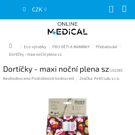
Přejít
NÁKUP
na
CZK
obsah
KOŠÍK
Domů
Eco výrobky
PRO DĚTI A MAMINKY
Přebalování
Dortíčky - maxi noční plena sz
Dortíčky - maxi noční plena sz
102385
Průměrné
Neohodnoceno
Podrobnosti hodnocení
Značka:
Petit Lulu s.r.o.
hodnocení
produktu
je
0,0
z
5
hvězdiček.