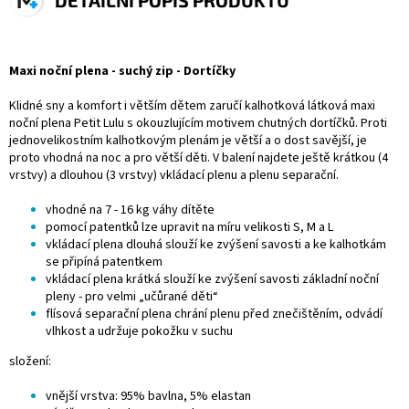
DETAILNÍ POPIS PRODUKTU
Maxi noční plena - suchý zip - Dortíčky
Klidné sny a komfort i větším dětem zaručí kalhotková látková maxi
noční plena Petit Lulu s okouzlujícím motivem chutných dortíčků. Proti
jednovelikostním kalhotkovým plenám je větší a o dost savější, je
proto vhodná na noc a pro větší děti. V balení najdete ještě krátkou (4
vrstvy) a dlouhou (3 vrstvy) vkládací plenu a plenu separační.
vhodné na 7 - 16 kg váhy dítěte
pomocí patentků lze upravit na míru velikosti S, M a L
vkládací plena dlouhá slouží ke zvýšení savosti a ke kalhotkám
se připíná patentkem
vkládací plena krátká slouží ke zvýšení savosti základní noční
pleny - pro velmi „učůrané děti“
flísová separační plena chrání plenu před znečištěním, odvádí
vlhkost a udržuje pokožku v suchu
složení:
vnější vrstva: 95% bavlna, 5% elastan