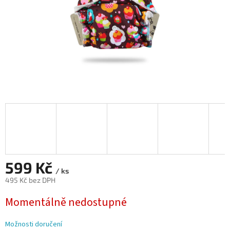
599 Kč
/ ks
495 Kč bez DPH
Měrná
Momentálně nedostupné
cena:
Možnosti doručení