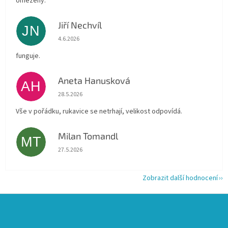
omezený.
Jiří Nechvíl
JN
Hodnocení obchodu je 5 z 5 hvězdiček.
4.6.2026
funguje.
Aneta Hanusková
AH
Hodnocení obchodu je 5 z 5 hvězdiček.
28.5.2026
Vše v pořádku, rukavice se netrhají, velikost odpovídá.
Milan Tomandl
MT
Hodnocení obchodu je 5 z 5 hvězdiček.
27.5.2026
Zobrazit další hodnocení
Z
á
p