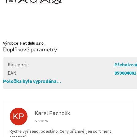
Výrobce: Petitlulu s.r.o.
Doplňkové parametry
Kategorie
:
Přebalová
EAN
:
859604001
Položka byla vyprodána…
Karel Pacholík
KP
Hodnocení obchodu je 4 z 5 hvězdiček.
5.6.2026
Rychle vyřízeno, odesláno. Ceny příznivé, jen sortiment