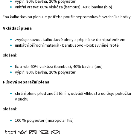
výplň: 80% bavlna, 20% polyester
vnitřní vrstva: 60% viskóza (bambus), 40% bavlna (bio)
*na kalhotkovou plenu je potřeba použít nepromokavé
svrchní kalhotky
Vkládací plena
zvyšuje savost kalhotkové pleny a připíná se do ní patentkem
unikátní přírodní materiál - bambusovo - biobavlněné froté
složení:
líc a rub: 60% viskóza (bambus), 40% bavlna (bio)
výplň: 80% bavlna, 20% polyester
Flísová separační plena
chrání plenu před znečištěním, odvádí vlhkost a udržuje pokožku
v suchu
složení:
100 % polyester (micropolar flís)