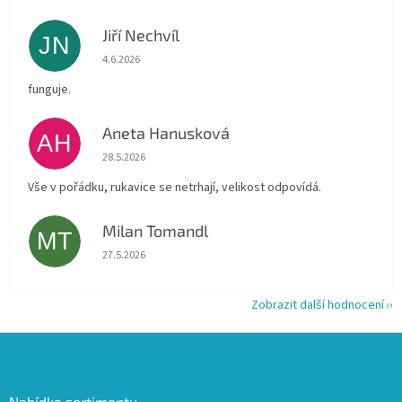
Jiří Nechvíl
JN
Hodnocení obchodu je 5 z 5 hvězdiček.
4.6.2026
funguje.
Aneta Hanusková
AH
Hodnocení obchodu je 5 z 5 hvězdiček.
28.5.2026
Vše v pořádku, rukavice se netrhají, velikost odpovídá.
Milan Tomandl
MT
Hodnocení obchodu je 5 z 5 hvězdiček.
27.5.2026
Zobrazit další hodnocení
Z
á
p
a
Nabídka sortimentu