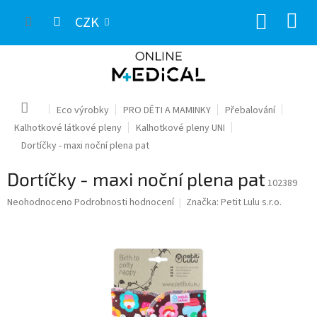
Přejít
NÁKUP
na
CZK
obsah
KOŠÍK
Domů
Eco výrobky
PRO DĚTI A MAMINKY
Přebalování
Kalhotkové látkové pleny
Kalhotkové pleny UNI
Dortíčky - maxi noční plena pat
Dortíčky - maxi noční plena pat
102389
Průměrné
Neohodnoceno
Podrobnosti hodnocení
Značka:
Petit Lulu s.r.o.
hodnocení
produktu
je
0,0
z
5
hvězdiček.