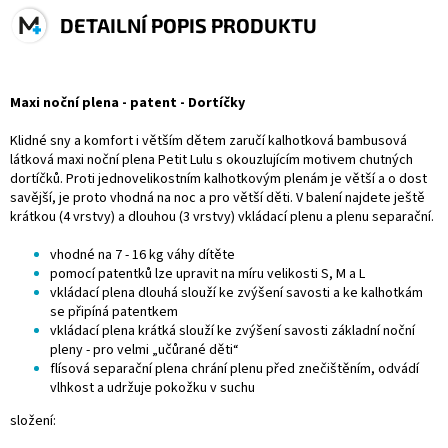
DETAILNÍ POPIS PRODUKTU
Maxi noční plena - patent - Dortíčky
Klidné sny a komfort i větším dětem zaručí kalhotková bambusová
látková maxi noční plena Petit Lulu s okouzlujícím motivem chutných
dortíčků. Proti jednovelikostním kalhotkovým plenám je větší a o dost
savější, je proto vhodná na noc a pro větší děti. V balení najdete ještě
krátkou (4 vrstvy) a dlouhou (3 vrstvy) vkládací plenu a plenu separační.
vhodné na 7 - 16 kg váhy dítěte
pomocí patentků lze upravit na míru velikosti S, M a L
vkládací plena dlouhá slouží ke zvýšení savosti a ke kalhotkám
se připíná patentkem
vkládací plena krátká slouží ke zvýšení savosti základní noční
pleny - pro velmi „učůrané děti“
flísová separační plena chrání plenu před znečištěním, odvádí
vlhkost a udržuje pokožku v suchu
složení: