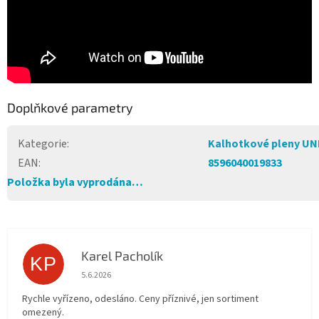
Doplňkové parametry
Kategorie
:
Kalhotkové pleny UN
EAN
:
8596040019833
Položka byla vyprodána…
Karel Pacholík
KP
Hodnocení obchodu je 4 z 5 hvězdiček.
5.6.2026
Rychle vyřízeno, odesláno. Ceny příznivé, jen sortiment
omezený.