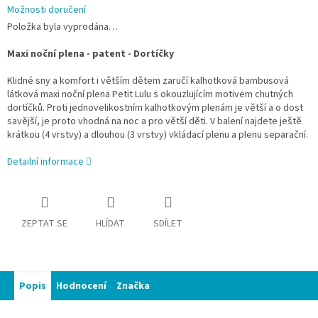
Možnosti doručení
Položka byla vyprodána…
Maxi noční plena - patent - Dortíčky
Klidné sny a komfort i větším dětem zaručí kalhotková bambusová
látková maxi noční plena Petit Lulu s okouzlujícím motivem chutných
dortíčků. Proti jednovelikostním kalhotkovým plenám je větší a o dost
savější, je proto vhodná na noc a pro větší děti. V balení najdete ještě
krátkou (4 vrstvy) a dlouhou (3 vrstvy) vkládací plenu a plenu separační.
Detailní informace
ZEPTAT SE
HLÍDAT
SDÍLET
Popis
Hodnocení
Značka