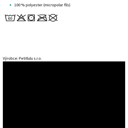
100 % polyester (micropolar flís)
Výrobce: Petitlulu s.r.o.