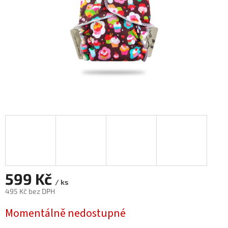
599 Kč
/ ks
495 Kč bez DPH
Měrná
Momentálně nedostupné
cena: