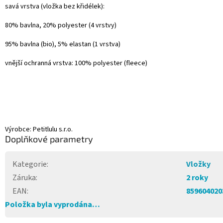
savá vrstva (vložka bez křidélek):
80% bavlna, 20% polyester (4 vrstvy)
95% bavlna (bio), 5% elastan (1 vrstva)
vnější ochranná vrstva: 100% polyester (fleece)
Výrobce: Petitlulu s.r.o.
Doplňkové parametry
Kategorie
:
Vložky
Záruka
:
2 roky
EAN
:
859604020
Položka byla vyprodána…