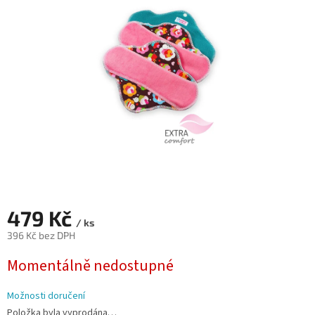
z
5
hvězdiček.
479 Kč
/ ks
396 Kč bez DPH
Měrná
Momentálně nedostupné
cena:
Možnosti doručení
Položka byla vyprodána…