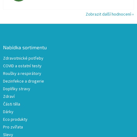
Zobrazit další hodnocení
Z
á
p
a
Nabídka sortimentu
t
Zdravotnické potřeby
í
COVID a ostatní testy
Roušky a respirátory
Dezinfekce a drogerie
Doplňky stravy
Zdraví
Části těla
Dárky
Eco produkty
Pro zvířata
Slevy