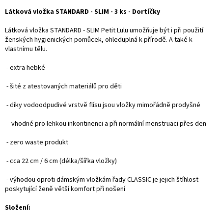
Látková vložka STANDARD - SLIM - 3 ks - Dortíčky
Látková vložka STANDARD - SLIM Petit Lulu umožňuje být i při použití
ženských hygienických pomůcek, ohleduplná k přírodě. A také k
vlastnímu tělu.
- extra hebké
- šité z atestovaných materiálů pro děti
- díky vodoodpudivé vrstvě flísu jsou vložky mimořádně prodyšné
- vhodné pro lehkou inkontinenci a při normální menstruaci přes den
- zero waste produkt
- cca 22 cm / 6 cm (délka/šířka vložky)
- výhodou oproti dámským vložkám řady CLASSIC je jejich štíhlost
poskytující ženě větší komfort při nošení
Složení: