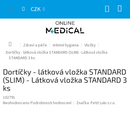
Přejít
NÁKUP
na
CZK
obsah
KOŠÍK
Domů
Zdraví a péče
Intimní hygiena
Vložky
Dortíčky - látková vložka STANDARD (SLIM) - Látková vložka
STANDARD 3 ks
Dortíčky - látková vložka STANDARD
(SLIM) - Látková vložka STANDARD 3
ks
102791
Průměrné
Neohodnoceno
Podrobnosti hodnocení
Značka:
Petit Lulu s.r.o.
hodnocení
produktu
je
0,0