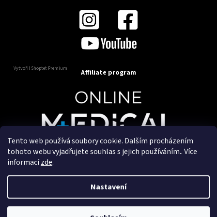
Vytvořil Shoptet Premium
Affiliate program
Tento web používá soubory cookie. Dalším procházením
Copyright 2025
OnlineMedical.cz
. Všechna práva
tohoto webu vyjadřujete souhlas s jejich používáním.. Více
vyhrazena.
informací
zde
.
Vytvořil a marketingově zajišťuje
HyperGroup.cz
Nastavení