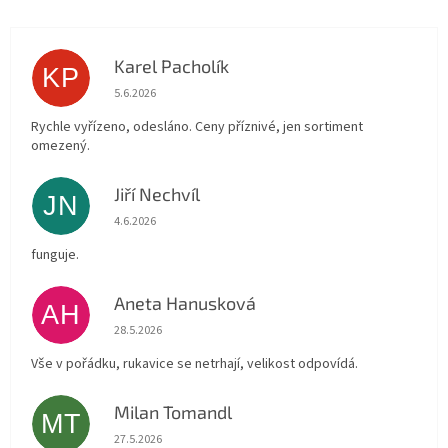
Karel Pacholík
KP
Hodnocení obchodu je 4 z 5 hvězdiček.
5.6.2026
Rychle vyřízeno, odesláno. Ceny příznivé, jen sortiment
omezený.
Jiří Nechvíl
JN
Hodnocení obchodu je 5 z 5 hvězdiček.
4.6.2026
funguje.
Aneta Hanusková
AH
Hodnocení obchodu je 5 z 5 hvězdiček.
28.5.2026
Vše v pořádku, rukavice se netrhají, velikost odpovídá.
Milan Tomandl
MT
Hodnocení obchodu je 5 z 5 hvězdiček.
27.5.2026