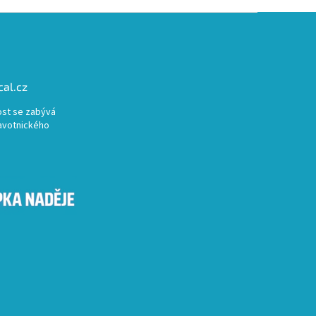
al.cz
st se zabývá
avotnického