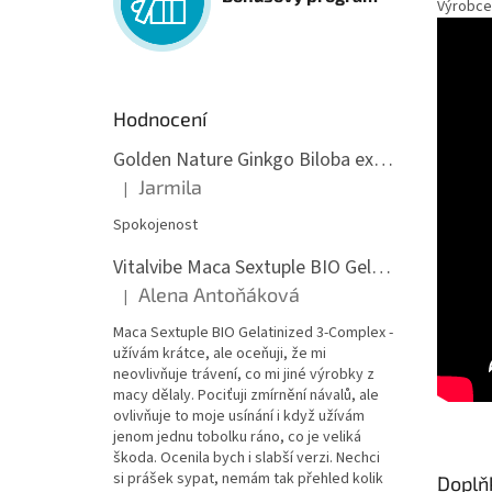
Výrobce: 
Hodnocení
Golden Nature Ginkgo Biloba extrakt 50:1 60mg, 100 kapslí
Jarmila
|
Hodnocení produktu je 5 z 5 hvězdiček.
Spokojenost
Vitalvibe Maca Sextuple BIO Gelatinized 3-Complex, 60 kapslí
Alena Antoňáková
|
Hodnocení produktu je 5 z 5 hvězdiček.
Maca Sextuple BIO Gelatinized 3-Complex -
užívám krátce, ale oceňuji, že mi
neovlivňuje trávení, co mi jiné výrobky z
macy dělaly. Pociťuji zmírnění návalů, ale
ovlivňuje to moje usínání i když užívám
jenom jednu tobolku ráno, co je veliká
škoda. Ocenila bych i slabší verzi. Nechci
si prášek sypat, nemám tak přehled kolik
Doplň