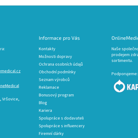
Informace pro Vás
OnlineMedic
ra:
Kontakty
Naše společno
prodejem zdr
Možnosti dopravy
sortimentu.
Ochrana osobních údajů
emedical.cz
Obchodní podmínky
Podporujeme:
Seznam výrobců
ineMedical
Reklamace
Bonusový program
 Vršovice,
Blog
Kariera
Spolupráce s dodavateli
Spolupráce s influencery
Firemní dárky