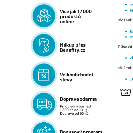
z
u
Více jak 17 000
produktů
složení:
online
l
v
Nákup přes
Flísová
Benefity.cz
c
složení:
Velkoobchodní
1
slevy
Doprava zdarma
Při objednávce nad
1 800 Kč do 10 kg.
Doprava od 65 Kč.
Bonusový program