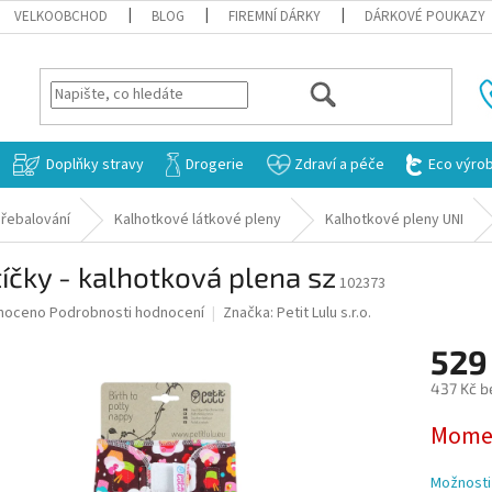
VELKOOBCHOD
BLOG
FIREMNÍ DÁRKY
DÁRKOVÉ POUKAZY
HLEDAT
Doplňky stravy
Drogerie
Zdraví a péče
Eco výro
řebalování
Kalhotkové látkové pleny
Kalhotkové pleny UNI
íčky - kalhotková plena sz
102373
né
noceno
Podrobnosti hodnocení
Značka:
Petit Lulu s.r.o.
ní
529
u
437 Kč b
Měrná
Momen
cena:
ek.
Možnosti