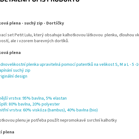
ová plena - suchý zip - Dortíčky
ací set Petit Lulu, který obsahuje kalhotkovou látkovou plenku, dlouhou vkl
vostí, ale i vzorem barevných dortíků.
ková plena
ednovelikostní plenka upravitelná pomocí patentků na velikost S, M a L - 5 -
apínání suchý zip
riginální design
nější vrstva: 95% bavlna, 5% elastan
ýplň: 80% bavlna, 20% polyester
nitřní vrstva: 60% viskóza (bambus), 40% bavlna (bio)
hotkovou plenu je potřeba použít nepromokavé
svrchní kalhotky
í plena