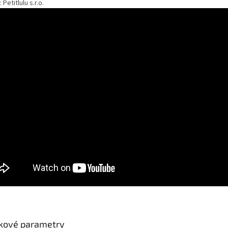
Petitlulu s.r.o.
kové parametry