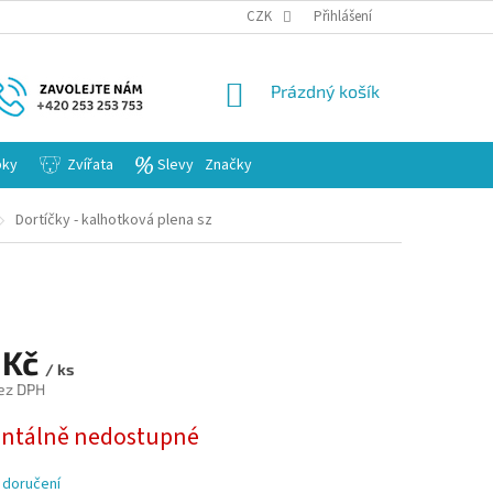
KARIERA
CZK
Přihlášení
NÁKUPNÍ
Prázdný košík
KOŠÍK
bky
Zvířata
Slevy
Značky
Dortíčky - kalhotková plena sz
 Kč
/ ks
ez DPH
tálně nedostupné
 doručení