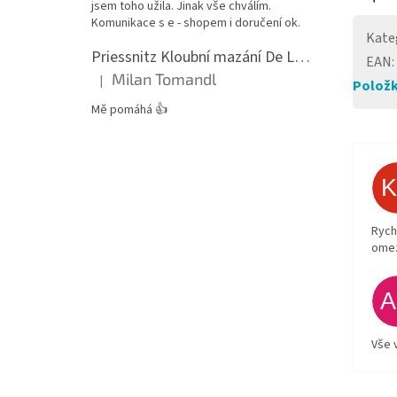
jsem toho užila. Jinak vše chválím.
Komunikace s e - shopem i doručení ok.
Kate
Priessnitz Kloubní mazání De Luxe, 200ml
EAN
:
Milan Tomandl
|
Položk
Hodnocení produktu je 5 z 5 hvězdiček.
Mě pomáhá 👍
Rych
ome
Vše 