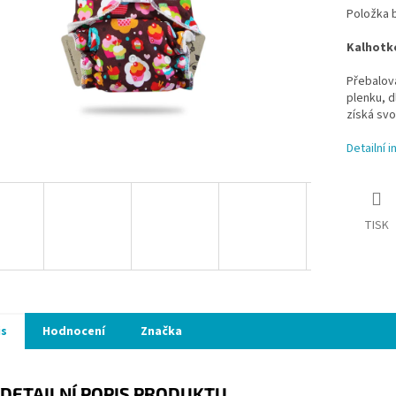
Položka 
Kalhotko
Přebalova
plenku, d
získá svo
Detailní 
TISK
is
Hodnocení
Značka
DETAILNÍ POPIS PRODUKTU