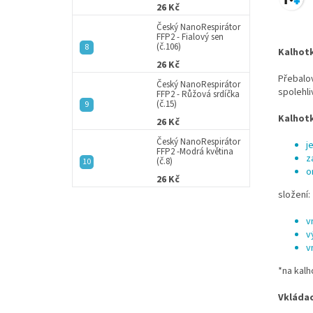
26 Kč
Český NanoRespirátor
FFP2 - Fialový sen
(č.106)
Kalhotk
26 Kč
Přebalov
Český NanoRespirátor
spolehli
FFP2 - Růžová srdíčka
(č.15)
Kalhot
26 Kč
Český NanoRespirátor
j
FFP2 -Modrá květina
z
(č.8)
o
26 Kč
složení:
v
v
v
*na kal
Vkládac