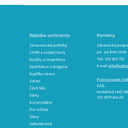
Z
á
p
a
t
Nabídka sortimentu
Kontakty
í
Zdravotnické potřeby
Zákaznická podpo
po - pá 9:00-15:00
COVID a ostatní testy
Tel.: 253 253 753
Roušky a respirátory
E-mail:
info@onlin
Dezinfekce a drogerie
Doplňky stravy
Provozovatel: Onl
Zdraví
s.r.o.
Části těla
Kodaňská 1441/46,
Dárky
101 00 Praha 10
Eco produkty
Pro zvířata
Slevy
Velkoobchod