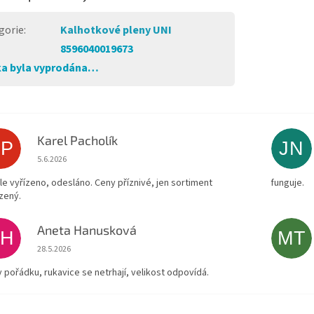
gorie
:
Kalhotkové pleny UNI
8596040019673
a byla vyprodána…
Karel Pacholík
KP
JN
Hodnocení obchodu je 4 z 5 hvězdiček.
5.6.2026
le vyřízeno, odesláno. Ceny příznivé, jen sortiment
funguje.
zený.
Aneta Hanusková
AH
MT
Hodnocení obchodu je 5 z 5 hvězdiček.
28.5.2026
v pořádku, rukavice se netrhají, velikost odpovídá.