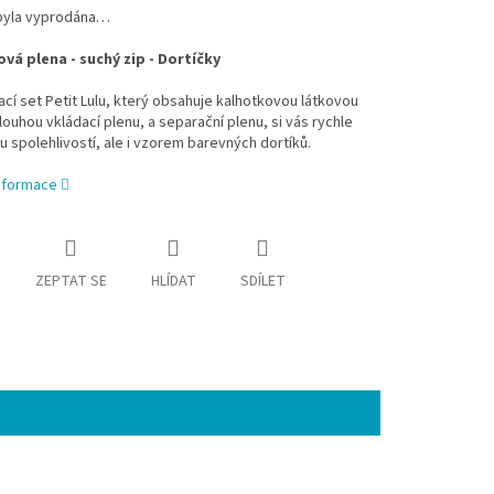
byla vyprodána…
vá plena - suchý zip - Dortíčky
cí set Petit Lulu, který obsahuje kalhotkovou látkovou
louhou vkládací plenu, a separační plenu, si vás rychle
u spolehlivostí, ale i vzorem barevných dortíků.
informace
ZEPTAT SE
HLÍDAT
SDÍLET