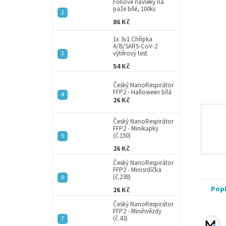
a
Fóliové návleky na
paže bílé, 100ks
n
86 Kč
e
l
1x 3v1 Chřipka
A/B/SARS-CoV-2
výtěrový test
54 Kč
Český NanoRespirátor
FFP2 - Halloween bílá
26 Kč
Český NanoRespirátor
FFP2 - Minikapky
(č.150)
26 Kč
Český NanoRespirátor
FFP2 - Minisrdíčka
(č.238)
Pop
26 Kč
Český NanoRespirátor
FFP2 - Minihvězdy
(č.43)