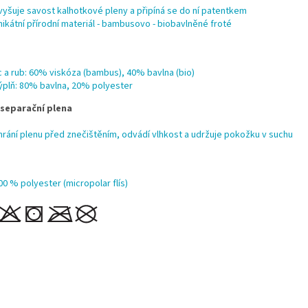
vyšuje savost kalhotkové pleny a připíná se do ní patentkem
nikátní přírodní materiál - bambusovo - biobavlněné froté
íc a rub: 60% viskóza (bambus), 40% bavlna (bio)
ýplň: 80% bavlna, 20% polyester
 separační plena
hrání plenu před znečištěním, odvádí vlhkost a udržuje pokožku v suchu
00 % polyester (micropolar flís)