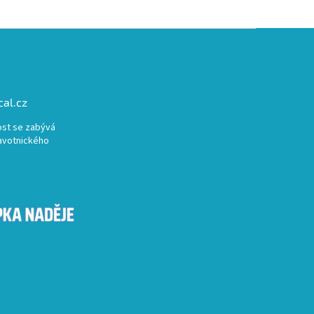
al.cz
st se zabývá
avotnického