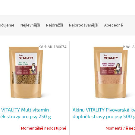
učujeme
Nejlevnější
Nejdražší
Nejprodávanější
Abecedně
Kód:
AK-180074
Kód:
A
 VITALITY Multivitamín
Akinu VITALITY Pivovarské k
ěk stravy pro psy 250 g
doplněk stravy pro psy 500 
Momentálně nedostupné
Momentálně ne