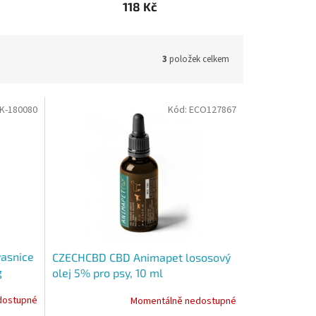
118 Kč
3
položek celkem
K-180080
Kód:
ECO127867
vasnice
CZECHCBD CBD Animapet lososový
g
olej 5% pro psy, 10 ml
dostupné
Momentálně nedostupné