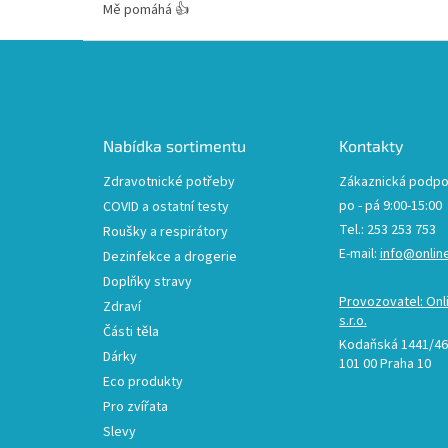
Mě pomáhá 👍
Z
á
p
a
t
Nabídka sortimentu
Kontakty
í
Zdravotnické potřeby
Zákaznická podpo
po - pá 9:00-15:00
COVID a ostatní testy
Tel.: 253 253 753
Roušky a respirátory
E-mail:
info@onlin
Dezinfekce a drogerie
Doplňky stravy
Provozovatel: Onl
Zdraví
s.r.o.
Části těla
Kodaňská 1441/46,
Dárky
101 00 Praha 10
Eco produkty
Pro zvířata
Slevy