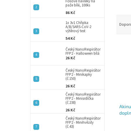
a
Fóliové návleky na
paže bílé, 100ks
n
86 Kč
e
Ř
l
1x 3v1 Chřipka
a
Dopor
A/B/SARS-CoV-2
z
výtěrový test
e
54 Kč
V
n
ý
í
Český NanoRespirátor
FFP2 - Halloween bílá
p
p
26 Kč
i
r
s
o
Český NanoRespirátor
p
FFP2 - Minikapky
d
(č.150)
r
u
26 Kč
o
k
d
t
Český NanoRespirátor
FFP2 - Minisrdíčka
u
ů
(č.238)
Akinu
k
26 Kč
dopln
t
Český NanoRespirátor
ů
FFP2 - Minihvězdy
(č.43)