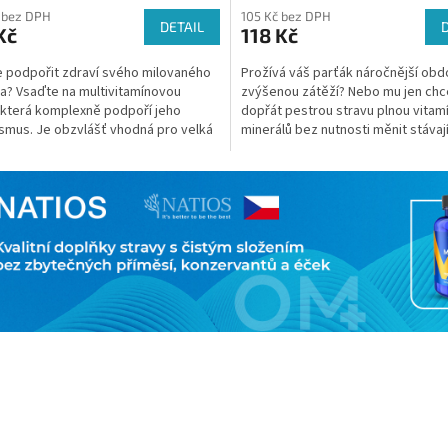
 bez DPH
105 Kč bez DPH
DETAIL
Kč
118 Kč
 podpořit zdraví svého milovaného
Prožívá váš parťák náročnější obd
a? Vsaďte na multivitamínovou
zvýšenou zátěží? Nebo mu jen chc
která komplexně podpoří jeho
dopřát pestrou stravu plnou vitam
smus. Je obzvlášť vhodná pro velká
minerálů bez nutnosti měnit stávají
a a pro pejsky,...
krmivo? Obohaťte jeho...
O
v
l
á