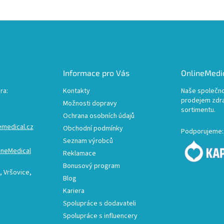
Informace pro Vás
OnlineMedic
ra:
Kontakty
Naše společno
prodejem zdr
Možnosti dopravy
sortimentu.
Ochrana osobních údajů
emedical.cz
Obchodní podmínky
Podporujeme:
Seznam výrobců
ineMedical
Reklamace
Bonusový program
 Vršovice,
Blog
Kariera
Spolupráce s dodavateli
Spolupráce s influencery