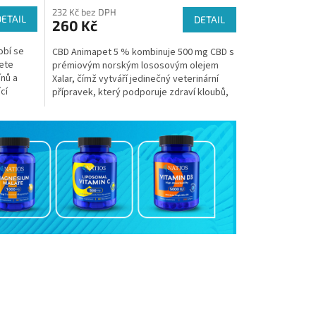
232 Kč bez DPH
DETAIL
DETAIL
260 Kč
obí se
CBD Animapet 5 % kombinuje 500 mg CBD s
ete
prémiovým norským lososovým olejem
ínů a
Xalar, čímž vytváří jedinečný veterinární
cí
přípravek, který podporuje zdraví kloubů,
snižuje stres a...