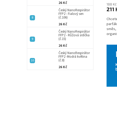
26 Kč
188 Kč
211 
Český NanoRespirátor
FFP2 - Fialový sen
(č.106)
Chcete
parťák
26 Kč
směs, 
Český NanoRespirátor
organi
FFP2 - Růžová srdíčka
plemen
(č.15)
26 Kč
Český NanoRespirátor
FFP2 -Modrá květina
(č.8)
26 Kč