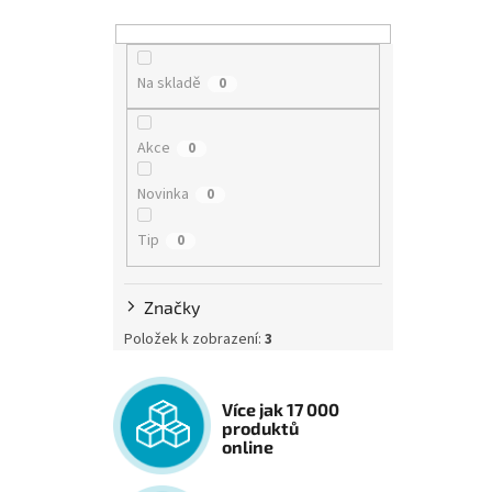
Na skladě
0
Akce
0
Novinka
0
Tip
0
Značky
Položek k zobrazení:
3
Více jak 17 000
produktů
online