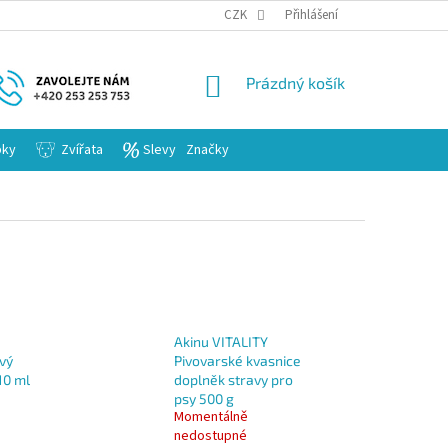
KARIERA
CZK
Přihlášení
NÁKUPNÍ
Prázdný košík
KOŠÍK
bky
Zvířata
Slevy
Značky
Akinu VITALITY
vý
Pivovarské kvasnice
10 ml
doplněk stravy pro
psy 500 g
Momentálně
nedostupné