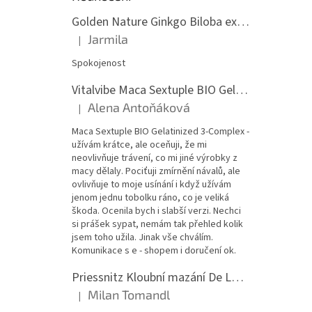
Golden Nature Ginkgo Biloba extrakt 50:1 60mg, 100 kapslí
Jarmila
|
Hodnocení produktu je 5 z 5 hvězdiček.
Spokojenost
Vitalvibe Maca Sextuple BIO Gelatinized 3-Complex, 60 kapslí
Alena Antoňáková
|
Hodnocení produktu je 5 z 5 hvězdiček.
Maca Sextuple BIO Gelatinized 3-Complex -
užívám krátce, ale oceňuji, že mi
neovlivňuje trávení, co mi jiné výrobky z
macy dělaly. Pociťuji zmírnění návalů, ale
ovlivňuje to moje usínání i když užívám
jenom jednu tobolku ráno, co je veliká
škoda. Ocenila bych i slabší verzi. Nechci
si prášek sypat, nemám tak přehled kolik
jsem toho užila. Jinak vše chválím.
Komunikace s e - shopem i doručení ok.
Priessnitz Kloubní mazání De Luxe, 200ml
Milan Tomandl
|
Hodnocení produktu je 5 z 5 hvězdiček.