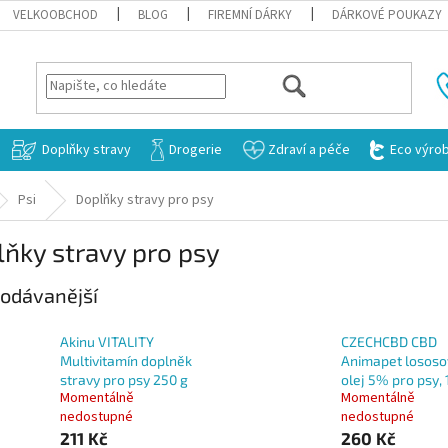
VELKOOBCHOD
BLOG
FIREMNÍ DÁRKY
DÁRKOVÉ POUKAZY
HLEDAT
Doplňky stravy
Drogerie
Zdraví a péče
Eco výro
Psi
Doplňky stravy pro psy
ňky stravy pro psy
odávanější
Akinu VITALITY
CZECHCBD CBD
Multivitamín doplněk
Animapet lososo
stravy pro psy 250 g
olej 5% pro psy, 
Momentálně
Momentálně
nedostupné
nedostupné
211 Kč
260 Kč