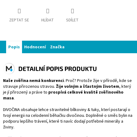
ZEPTAT SE
HLÍDAT
SDÍLET
Popis
Hodnocení
Značka
DETAILNÍ POPIS PRODUKTU
Naše zvěřina nemá konkurenci
. Proč? Protože žije v přírodě, kde se
stravuje přirozenou stravou.
Žije volným a šťastným životem
, který
je jí přirozený a práve to
prospívá celkové kvalitě zvěřinového
masa
.
DIVOČINA obsahuje lehce stravitelné bílkoviny & tuky, kterí postarají o
tvojí energii na celodenní běhačku divočinou. Doplněné o směs bylin na
podporu lepšího trávení, které ti navíc dodají potřebné minerály a
živiny.