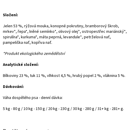
Složení:
Jelen 53 %, rýžová mouka, konopné pokrutiny, bramborový škrob,
mrkev*, řepa*, lněné semínko*, olivový olej*, ostropestřec mariánský*,
spirulína*, kurkuma*, máta peprná, levandule*, petrželová nať,
pampeliška nať, kopřiva nať.
*Produkt ekologického zemědělství
Analytické složení:
Bílkoviny 23 %, tuk 11 %, vlhkost 4,5 %, hrubý popel 2 %, vláknina 5 %.
Dávkování:
Váha dospělého psa - denní dávka:
5 kg - 80 g / 10 kg - 150 g / 20 kg - 230 g / 30 kg - 280 g / 31+ kg - 281+ g.