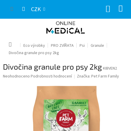
Přejít
NÁKUP
na
CZK
obsah
KOŠÍK
Domů
Eco výrobky
PRO ZVÍŘATA
Psi
Granule
Divočina granule pro psy 2kg
Divočina granule pro psy 2kg
KIBVEN2
Průměrné
Neohodnoceno
Podrobnosti hodnocení
Značka:
Pet Farm Family
hodnocení
produktu
je
0,0
z
5
hvězdiček.