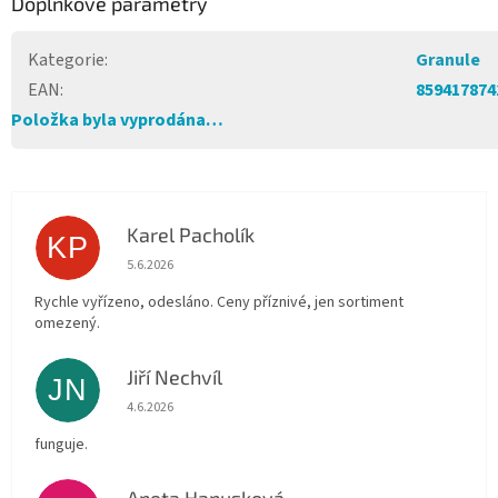
Doplňkové parametry
Kategorie
:
Granule
EAN
:
859417874
Položka byla vyprodána…
Karel Pacholík
KP
Hodnocení obchodu je 4 z 5 hvězdiček.
5.6.2026
Rychle vyřízeno, odesláno. Ceny příznivé, jen sortiment
omezený.
Jiří Nechvíl
JN
Hodnocení obchodu je 5 z 5 hvězdiček.
4.6.2026
funguje.