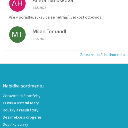
Aneta Hanusková
AH
Hodnocení obchodu je 5 z 5 hvězdiček.
28.5.2026
Vše v pořádku, rukavice se netrhají, velikost odpovídá.
Milan Tomandl
MT
Hodnocení obchodu je 5 z 5 hvězdiček.
27.5.2026
Zobrazit další hodnocení
Z
á
p
a
Nabídka sortimentu
t
Zdravotnické potřeby
í
COVID a ostatní testy
Roušky a respirátory
Dezinfekce a drogerie
Doplňky stravy