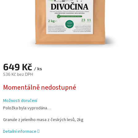
649 Kč
/ ks
536 Kč bez DPH
Měrná
Momentálně nedostupné
cena:
Možnosti doručení
Položka byla vyprodána…
Granule z jeleního masa z českých lesů, 2kg
Detailní informace