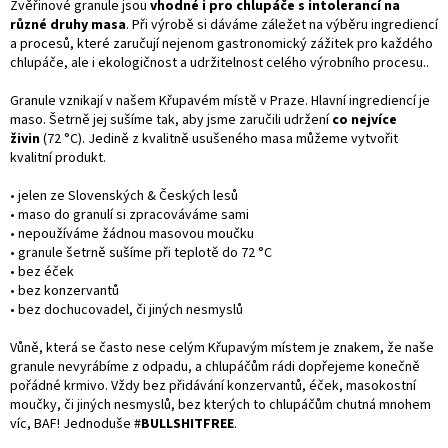
Zvěřinové granule jsou
vhodné i pro chlupáče s intolerancí na
různé druhy masa
. Při výrobě si dáváme záležet na výběru ingrediencí
a procesů, které zaručují nejenom gastronomický zážitek pro každého
chlupáče, ale i ekologičnost a udržitelnost celého výrobního procesu..
Granule vznikají v našem Křupavém místě v Praze. Hlavní ingrediencí je
maso. Šetrně jej sušíme tak, aby jsme zaručili udržení
co nejvíce
živin
(72 °C). Jedině z kvalitně usušeného masa můžeme vytvořit
kvalitní produkt.
• jelen ze Slovenských & Českých lesů
• maso do granulí si zpracováváme sami
• nepoužíváme žádnou masovou moučku
• granule šetrně sušíme při teplotě do 72 °C
• bez éček
• bez konzervantů
• bez dochucovadel, či jiných nesmyslů
Vůně, která se často nese celým Křupavým místem je znakem, že naše
granule nevyrábíme z odpadu, a chlupáčům rádi dopřejeme konečně
pořádné krmivo. Vždy bez přidávání konzervantů, éček, masokostní
moučky, či jiných nesmyslů, bez kterých to chlupáčům chutná mnohem
víc, BAF! Jednoduše #
BULLSHITFREE
.