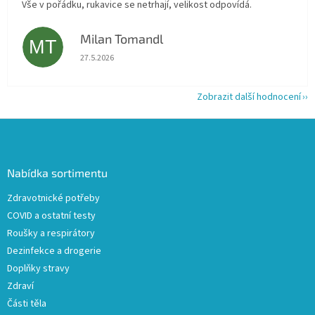
Vše v pořádku, rukavice se netrhají, velikost odpovídá.
Milan Tomandl
MT
Hodnocení obchodu je 5 z 5 hvězdiček.
27.5.2026
Zobrazit další hodnocení
Z
á
p
a
Nabídka sortimentu
t
Zdravotnické potřeby
í
COVID a ostatní testy
Roušky a respirátory
Dezinfekce a drogerie
Doplňky stravy
Zdraví
Části těla