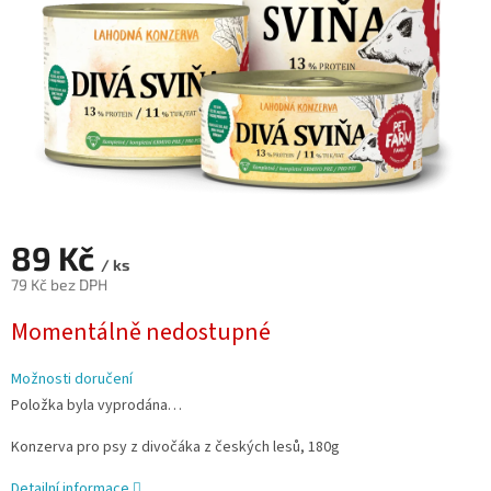
89 Kč
/ ks
79 Kč bez DPH
Měrná
Momentálně nedostupné
cena:
Možnosti doručení
Položka byla vyprodána…
Konzerva pro psy z divočáka z českých lesů, 180g
Detailní informace