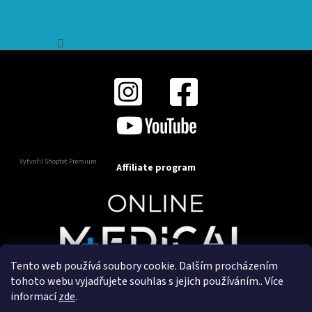
Sledovat na Instagramu
Vytvořil Shoptet Premium
Affiliate program
Tento web používá soubory cookie. Dalším procházením
Copyright 2025
OnlineMedical.cz
. Všechna práva
tohoto webu vyjadřujete souhlas s jejich používáním.. Více
vyhrazena.
informací
zde
.
Vytvořil a marketingově zajišťuje
HyperGroup.cz