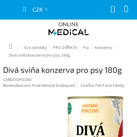
Přejít
NÁKUP
na
CZK
obsah
KOŠÍK
Domů
Eco výrobky
PRO ZVÍŘATA
Psi
Konzervy
Divá sviňa konzerva pro psy 180g
Divá sviňa konzerva pro psy 180g
CANDOGPIG180
Průměrné
Neohodnoceno
Podrobnosti hodnocení
Značka:
Pet Farm Family
hodnocení
produktu
je
0,0
z
5
hvězdiček.