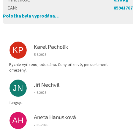
Hmotnost
:
0.18 kg
EAN
:
85941787
Položka byla vyprodána…
Karel Pacholík
KP
Hodnocení obchodu je 4 z 5 hvězdiček.
5.6.2026
Rychle vyřízeno, odesláno. Ceny příznivé, jen sortiment
omezený.
Jiří Nechvíl
JN
Hodnocení obchodu je 5 z 5 hvězdiček.
4.6.2026
funguje.
Aneta Hanusková
AH
Hodnocení obchodu je 5 z 5 hvězdiček.
28.5.2026