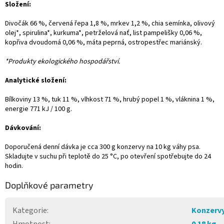
Složení:
Divočák 66 %, červená řepa 1,8 %, mrkev 1,2 %, chia semínka, olivový
olej*, spirulina*, kurkuma*, petrželová nať, list pampelišky 0,06 %,
kopřiva dvoudomá 0,06 %, máta peprná, ostropestřec mariánský.
*Produkty ekologického hospodářství.
Analytické složení:
Bílkoviny 13 %, tuk 11 %, vlhkost 71 %, hrubý popel 1 %, vláknina 1 %,
energie 771 kJ / 100 g.
Dávkování:
Doporučená denní dávka je cca 300 g konzervy na 10 kg váhy psa.
Skladujte v suchu při teplotě do 25 °C, po otevření spotřebujte do 24
hodin.
Doplňkové parametry
Kategorie
:
Konzerv