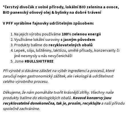
*čerstvý divočák z volné přírody, lokální BIO zelenina a ovoce,
BIO panenský olivový olej & bylinky na dobré trávení
V PFF vyrábíme fajnovky udržitelným způsobem:
Na jejich výrobu používáme
100% zelenou energii
Využíváme lokální suroviny
s jasným původem
Produkty balíme do
recyklovatelných obalů
Lepek, sóju, luštěniny, laktózu, umělé přísady, konzervanty či
jiné nesmysly u nás nevyčenicháš!
Jsme
#BULLSHITFREE
Při výrobě si dáváme záležet na výběr ingrediencí a procesů, které
zaručují nejen gastronomický zážitek, ale i ekologii & udržitelnost
celého výrobního procesu.
Děkujeme, že nám pomáháte tvořit krásnější zítřky. Všechny naše
produkty balíme do ekologických obalů.
Kovové konzervy jsou
recyklovatelné donekonečna, tak je, prosím, recyklujte
a naši přírodu
společně zachráníme.