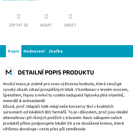
ZEPTAT SE
HLÍDAT
SDÍLET
Popis
Hodnocení
Značka
DETAILNÍ POPIS PRODUKTU
Hovězí maso je známé pro svou výživovou hodnotu, která zaručuje
vysoký obsah zdraví prospěšných látek. V kombinaci s lesním ovocem,
špenátem, řepou a mrkví tu vznikla nadupaná fajnovka plná vitamínů,
minerálů & antioxidantů!
Důvod, proč chlupáči tolik milují naše konzervy tkví v kvalitních
surovinách od lokálních BIO farmářů. To je i důvodem, proč jsou ideální
alternativou i při různých potížích s trávením. Navíc nákupem našich
produktů přímo podporujete lokální trh a ne dovážené krmivo, které
většinou absolvuje i cestu přes půl zeměkoule.