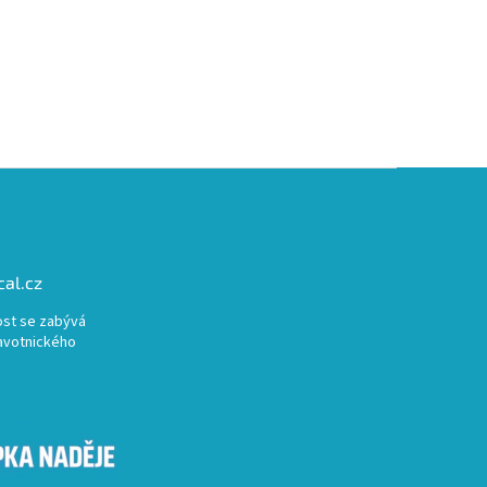
al.cz
st se zabývá
avotnického