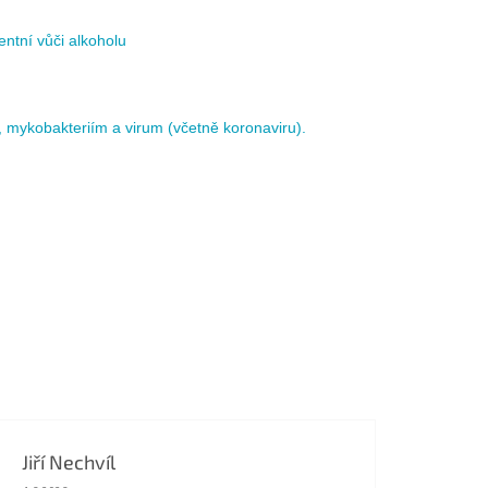
entní vůči alkoholu
m, mykobakteriím a virum (včetně koronaviru).
Jiří Nechvíl
Hodnocení obchodu je 5 z 5 hvězdiček.