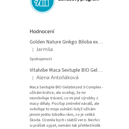
Hodnocení
Golden Nature Ginkgo Biloba extrakt 50:1 60mg, 100 kapslí
Jarmila
|
Hodnocení produktu je 5 z 5 hvězdiček.
Spokojenost
Vitalvibe Maca Sextuple BIO Gelatinized 3-Complex, 60 kapslí
Alena Antoňáková
|
Hodnocení produktu je 5 z 5 hvězdiček.
Maca Sextuple BIO Gelatinized 3-Complex -
užívám krátce, ale oceňuji, že mi
neovlivňuje trávení, co mi jiné výrobky z
macy dělaly. Pociťuji zmírnění návalů, ale
ovlivňuje to moje usínání i když užívám
jenom jednu tobolku ráno, co je veliká
škoda. Ocenila bych i slabší verzi. Nechci
si prášek sypat, nemám tak přehled kolik