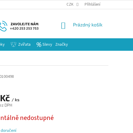
KARIERA
CZK
Přihlášení
NÁKUPNÍ
Prázdný košík
KOŠÍK
bky
Zvířata
Slevy
Značky
0100498
 Kč
/ ks
ez DPH
tálně nedostupné
 doručení