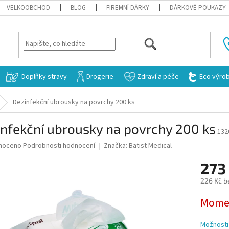
VELKOOBCHOD
BLOG
FIREMNÍ DÁRKY
DÁRKOVÉ POUKAZY
HLEDAT
Doplňky stravy
Drogerie
Zdraví a péče
Eco výro
Dezinfekční ubrousky na povrchy 200 ks
nfekční ubrousky na povrchy 200 ks
132
né
noceno
Podrobnosti hodnocení
Značka:
Batist Medical
ní
273
u
226 Kč b
Měrná
Momen
cena:
ek.
Možnosti