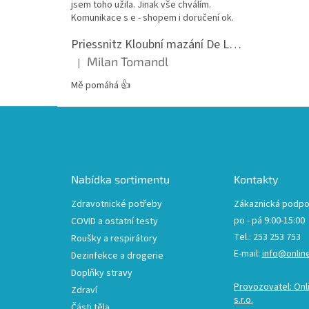
jsem toho užila. Jinak vše chválím.
Komunikace s e - shopem i doručení ok.
Priessnitz Kloubní mazání De Luxe, 200ml
Milan Tomandl
|
Hodnocení produktu je 5 z 5 hvězdiček.
Mě pomáhá 👍
Z
á
p
a
t
Nabídka sortimentu
Kontakty
í
Zdravotnické potřeby
Zákaznická podpo
po - pá 9:00-15:00
COVID a ostatní testy
Tel.: 253 253 753
Roušky a respirátory
E-mail:
info@onlin
Dezinfekce a drogerie
Doplňky stravy
Provozovatel: Onl
Zdraví
s.r.o.
Části těla