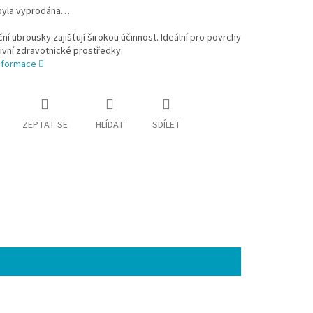
byla vyprodána…
ní ubrousky zajišťují širokou účinnost. Ideální pro povrchy
ivní zdravotnické prostředky.
informace
ZEPTAT SE
HLÍDAT
SDÍLET