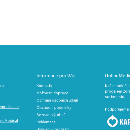
Informace pro Vás
OnlineMedic
ra:
Kontakty
Naše společno
prodejem zdr
Možnosti dopravy
sortimentu.
Ochrana osobních údajů
emedical.cz
Obchodní podmínky
Podporujeme:
Seznam výrobců
ineMedical
Reklamace
Bonusový program