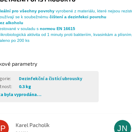
deální pro všechny povrchy
vyrobené z materiálu, které nejsou rezist
oužívají se k soubežnému
čištení a dezinfekci povrchu
ez alkoholu
estované v souladu s
normou EN 16615
ikrobiologická aktivita od 1 minuty proti bakteriím, kvasinkám a plísní
aleno po 200 ks
kové parametry
gorie
:
Dezinfekční a čistící ubrousky
tnost
:
0.3 kg
a byla vyprodána…
Karel Pacholík
KP
JN
Hodnocení obchodu je 4 z 5 hvězdiček.