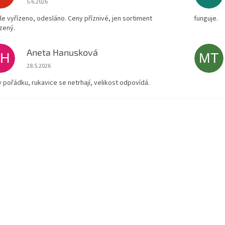
5.6.2026
le vyřízeno, odesláno. Ceny příznivé, jen sortiment
funguje.
zený.
Aneta Hanusková
AH
MT
Hodnocení obchodu je 5 z 5 hvězdiček.
28.5.2026
v pořádku, rukavice se netrhají, velikost odpovídá.