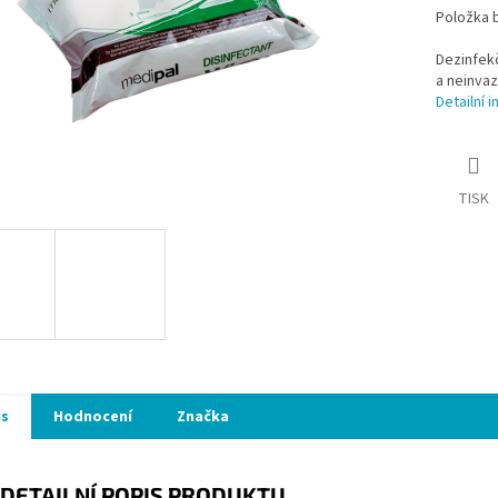
Položka 
Dezinfekč
a neinvaz
Detailní 
TISK
is
Hodnocení
Značka
DETAILNÍ POPIS PRODUKTU