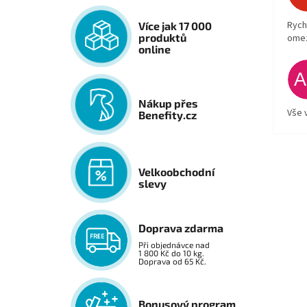
Rych
Více jak 17 000
produktů
ome
online
Nákup přes
Vše 
Benefity.cz
Velkoobchodní
slevy
Doprava zdarma
Při objednávce nad
1 800 Kč do 10 kg.
Doprava od 65 Kč.
Bonusový program