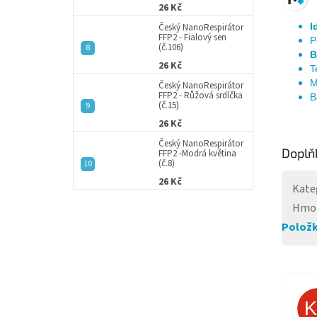
26 Kč
I
Český NanoRespirátor
FFP2 - Fialový sen
P
(č.106)
B
26 Kč
T
M
Český NanoRespirátor
FFP2 - Růžová srdíčka
B
(č.15)
26 Kč
Český NanoRespirátor
Doplň
FFP2 -Modrá květina
(č.8)
26 Kč
Kate
Hmo
Položk