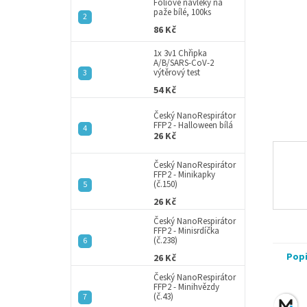
a
Fóliové návleky na
paže bílé, 100ks
n
86 Kč
e
l
1x 3v1 Chřipka
A/B/SARS-CoV-2
výtěrový test
54 Kč
Český NanoRespirátor
FFP2 - Halloween bílá
26 Kč
Český NanoRespirátor
FFP2 - Minikapky
(č.150)
26 Kč
Český NanoRespirátor
FFP2 - Minisrdíčka
(č.238)
Pop
26 Kč
Český NanoRespirátor
FFP2 - Minihvězdy
(č.43)