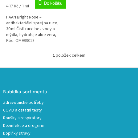
Do košíku
Měrná
4,17 Kč / 1 ml
cena:
HAAN Bright Rose –
antibakteriální sprej na ruce,
30 ml Čistí ruce bez vody a
mýdla, hydratuje aloe vera,
vůně z růží. Ničí 99,9 % bakterií,
Kód:
OM999018
nezanechává lepivý pocit,
vhodné pro...
1
položek celkem
O
v
l
Z
á
á
d
p
a
a
Nabídka sortimentu
c
t
í
Zdravotnické potřeby
í
p
COVID a ostatní testy
r
v
Roušky a respirátory
k
Dezinfekce a drogerie
y
Doplňky stravy
v