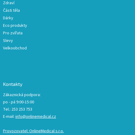
ý
Zdraví
p
Části těla
i
Dárky
s
u
Eco produkty
Pro zvířata
Slevy
Velkoobchod
Kontakty
Zákaznická podpora:
po - pá 9:00-15:00
Tel.: 253 253 753
E-mail:
info@onlinemedical.cz
Provozovatel: OnlineMedical s.r.o.