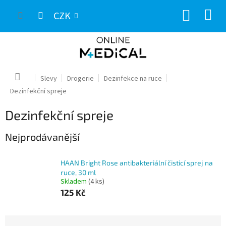
Přejít
NÁKUP
na
CZK
obsah
KOŠÍK
Domů
Slevy
Drogerie
Dezinfekce na ruce
Dezinfekční spreje
Dezinfekční spreje
Nejprodávanější
HAAN Bright Rose antibakteriální čisticí sprej na
ruce, 30 ml
Skladem
(4 ks)
125 Kč
Ř