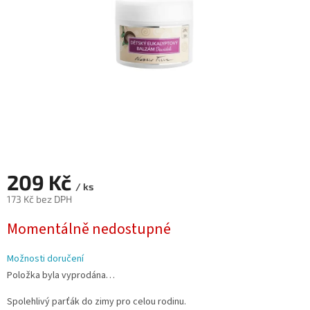
209 Kč
/ ks
173 Kč bez DPH
Měrná
Momentálně nedostupné
cena:
Možnosti doručení
Položka byla vyprodána…
Spolehlivý parťák do zimy pro celou rodinu.