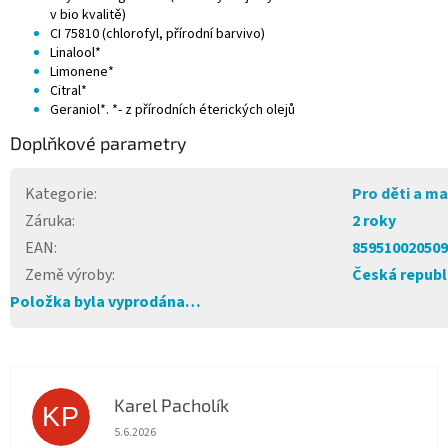
v bio kvalitě)
CI 75810 (chlorofyl, přírodní barvivo)
Linalool*
Limonene*
Citral*
Geraniol*. *- z přírodních éterických olejů
Doplňkové parametry
Kategorie
:
Pro děti a m
Záruka
:
2 roky
EAN
:
859510020509
Země výroby
:
Česká republ
Položka byla vyprodána…
Karel Pacholík
KP
Hodnocení obchodu je 4 z 5 hvězdiček.
5.6.2026