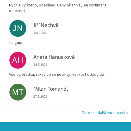
Rychle vyřízeno, odesláno. Ceny příznivé, jen sortiment
omezený.
Jiří Nechvíl
JN
Hodnocení obchodu je 5 z 5 hvězdiček.
4.6.2026
funguje.
Aneta Hanusková
AH
Hodnocení obchodu je 5 z 5 hvězdiček.
28.5.2026
Vše v pořádku, rukavice se netrhají, velikost odpovídá.
Milan Tomandl
MT
Hodnocení obchodu je 5 z 5 hvězdiček.
27.5.2026
Zobrazit další hodnocení
Z