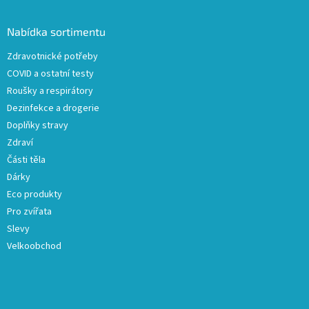
á
p
a
Nabídka sortimentu
t
Zdravotnické potřeby
í
COVID a ostatní testy
Roušky a respirátory
Dezinfekce a drogerie
Doplňky stravy
Zdraví
Části těla
Dárky
Eco produkty
Pro zvířata
Slevy
Velkoobchod