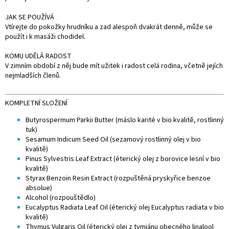
JAK SE POUŽÍVÁ
Vtírejte do pokožky hrudníku a zad alespoň dvakrát denně, může se
použít i k masáži chodidel.
KOMU UDĚLÁ RADOST
V zimním období z něj bude mít užitek i radost celá rodina, včetně jejích
nejmladších členů.
KOMPLETNÍ SLOŽENÍ
Butyrospermum Parkii Butter (máslo karité v bio kvalitě, rostlinný
tuk)
Sesamum Indicum Seed Oil (sezamový rostlinný olej v bio
kvalitě)
Pinus Sylvestris Leaf Extract (éterický olej z borovice lesní v bio
kvalitě)
Styrax Benzoin Resin Extract (rozpuštěná pryskyřice benzoe
absolue)
Alcohol (rozpouštědlo)
Eucalyptus Radiata Leaf Oil (éterický olej Eucalyptus radiata v bio
kvalitě)
Thymus Vulgaris Oil (éterický olej z tymiánu obecného linalool