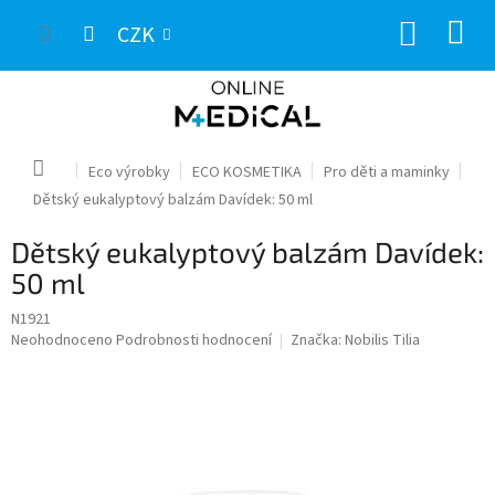
Přejít
NÁKUP
na
CZK
obsah
KOŠÍK
Domů
Eco výrobky
ECO KOSMETIKA
Pro děti a maminky
Dětský eukalyptový balzám Davídek: 50 ml
Dětský eukalyptový balzám Davídek:
50 ml
N1921
Průměrné
Neohodnoceno
Podrobnosti hodnocení
Značka:
Nobilis Tilia
hodnocení
produktu
je
0,0
z
5
hvězdiček.