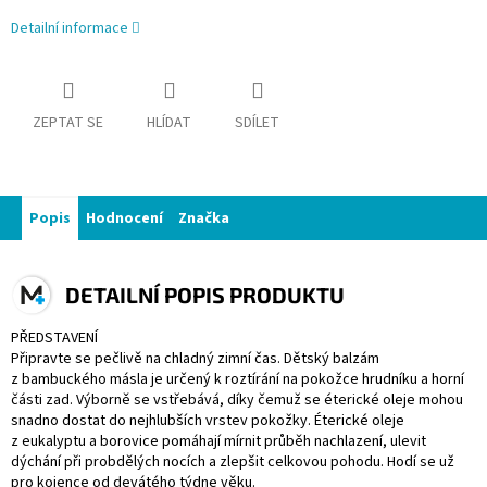
Detailní informace
ZEPTAT SE
HLÍDAT
SDÍLET
Popis
Hodnocení
Značka
DETAILNÍ POPIS PRODUKTU
PŘEDSTAVENÍ
Připravte se pečlivě na chladný zimní čas. Dětský balzám
z bambuckého másla je určený k roztírání na pokožce hrudníku a horní
části zad. Výborně se vstřebává, díky čemuž se éterické oleje mohou
snadno dostat do nejhlubších vrstev pokožky. Éterické oleje
z eukalyptu a borovice pomáhají mírnit průběh nachlazení, ulevit
dýchání při probdělých nocích a zlepšit celkovou pohodu. Hodí se už
pro kojence od devátého týdne věku.