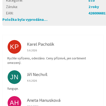
Kategorie
:
Eco
Záruka
:
2 roky
EAN
:
426006681
Položka byla vyprodána…
Karel Pacholík
KP
Hodnocení obchodu je 4 z 5 hvězdiček.
5.6.2026
Rychle vyřízeno, odesláno. Ceny příznivé, jen sortiment
omezený.
Jiří Nechvíl
JN
Hodnocení obchodu je 5 z 5 hvězdiček.
4.6.2026
funguje.
Aneta Hanusková
AH
Hodnocení obchodu je 5 z 5 hvězdiček.