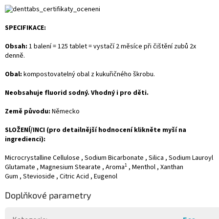
SPECIFIKACE:
Obsah:
1 balení = 125 tablet = vystačí 2 měsíce při čištění zubů 2x
denně.
Obal:
kompostovatelný obal z kukuřičného škrobu.
Neobsahuje fluorid sodný. Vhodný i pro děti.
Země původu:
Německo
SLOŽENÍ/INCI (pro detailnější hodnocení klikněte myší na
ingredienci):
Microcrystalline Cellulose
,
Sodium Bicarbonate
,
Silica
,
Sodium Lauroyl
1
Glutamate
,
Magnesium Stearate
,
Aroma
,
Menthol
,
Xanthan
Gum
,
Stevioside
,
Citric Acid
,
Eugenol
Doplňkové parametry