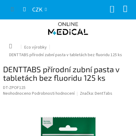
Přejít
NÁKUP
na
CZK
obsah
KOŠÍK
Domů
Eco výrobky
DENTTABS přírodní zubní pasta v tabletách bez fluoridu 125 ks
DENTTABS přírodní zubní pasta v
tabletách bez fluoridu 125 ks
DT-ZPOF125
Průměrné
Neohodnoceno
Podrobnosti hodnocení
Značka:
DentTabs
hodnocení
produktu
je
0,0
z
5
hvězdiček.