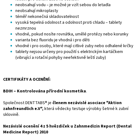
neobsahují vodu – je možné je vzít sebou do letadla
neobsahují mikroplasty
téměř nekonečná skladovatelnost
vysoká tepelná odolnost a odolnost proti chladu – tablety
nezmrznou
vhodné, pokud nosíte rovnátka, umělé protézy nebo korunky
varianta bez fluoridu je vhodná i pro děti
vhodné i pro osoby, které mají citlivé zuby nebo odhalené krčky
tablety nejsou určeny pro použití s elektrickým kartáčkem
(vibrující a rotační pohyby neefektivně leští zuby)
CERTIFIKÁTY A OCENĚNÍ:
BDIH – Kontrolována přírodní kosmetika
.
Společnost DENTTABS® je
členem nezávislé asociace "Aktion
zahnfreundlich e.V",
která vědecky testuje výrobky šetrné k zubní
sklovině.
Nezávislé ocenění 4 z 5 hvězdiček u Zahnmedizin Report (Dental
Medicine Report) 2010