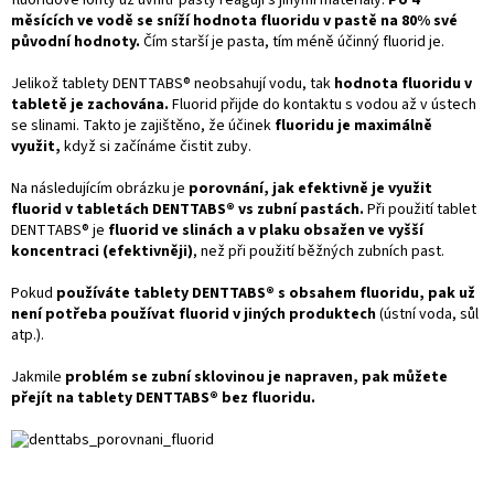
fluoridové ionty už uvnitř pasty reagují s jinými materiály.
Po 4
měsících ve vodě se sníží hodnota fluoridu v pastě na 80% své
původní hodnoty.
Čím starší je pasta, tím méně účinný fluorid je.
Jelikož tablety DENTTABS® neobsahují vodu, tak
hodnota fluoridu v
tabletě je zachována.
Fluorid přijde do kontaktu s vodou až v ústech
se slinami. Takto je zajištěno, že účinek
fluoridu je maximálně
využit,
když si začínáme čistit zuby.
Na následujícím obrázku je
porovnání, jak efektivně je využit
fluorid v tabletách DENTTABS® vs zubní pastách.
Při použití tablet
DENTTABS® je
fluorid ve slinách a v plaku obsažen ve vyšší
koncentraci (efektivněji)
, než při použití běžných zubních past.
Pokud
používáte tablety DENTTABS® s obsahem fluoridu, pak už
není potřeba používat fluorid v jiných produktech
(ústní voda, sůl
atp.).
Jakmile
problém se zubní sklovinou je napraven, pak můžete
přejít na tablety DENTTABS® bez fluoridu.