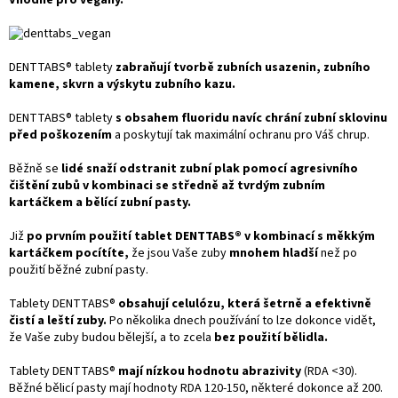
DENTTABS® tablety
zabraňují tvorbě zubních usazenin, zubního
kamene, skvrn a výskytu zubního kazu.
DENTTABS® tablety
s obsahem fluoridu navíc chrání zubní sklovinu
před poškozením
a poskytují tak maximální ochranu pro Váš chrup.
Běžně se
lidé snaží odstranit zubní plak pomocí agresivního
čištění zubů v kombinaci se středně až tvrdým zubním
kartáčkem a bělící zubní pasty.
Již
po prvním použití tablet DENTTABS® v kombinací s měkkým
kartáčkem pocítíte,
že jsou Vaše zuby
mnohem hladší
než po
použití běžné zubní pasty.
Tablety DENTTABS®
obsahují celulózu, která šetrně a efektivně
čistí a leští zuby.
Po několika dnech používání to lze dokonce vidět,
že Vaše zuby budou bělejší, a to zcela
bez použití bělidla.
Tablety DENTTABS®
mají nízkou hodnotu abrazivity
(RDA <30).
Běžné bělicí pasty mají hodnoty RDA 120-150, některé dokonce až 200.