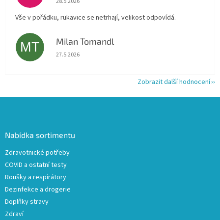
28.5.2026
Vše v pořádku, rukavice se netrhají, velikost odpovídá.
Milan Tomandl
MT
Hodnocení obchodu je 5 z 5 hvězdiček.
27.5.2026
Zobrazit další hodnocení
Z
á
p
a
Nabídka sortimentu
t
Zdravotnické potřeby
í
COVID a ostatní testy
Roušky a respirátory
Dezinfekce a drogerie
Doplňky stravy
Zdraví