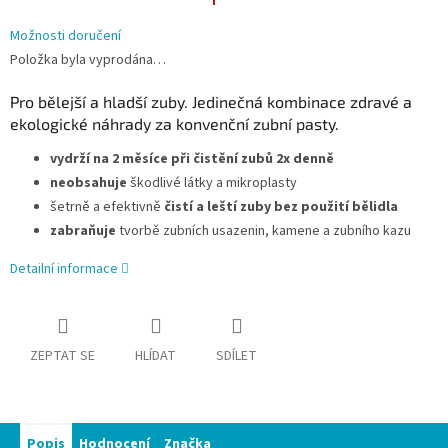
Možnosti doručení
Položka byla vyprodána…
Pro bělejší a hladší zuby. Jedinečná kombinace zdravé a
ekologické náhrady za konvenční zubní pasty.
vydrží na 2 měsíce při čistění zubů 2x denně
neobsahuje
škodlivé látky a mikroplasty
šetrně a efektivně
čistí a leští zuby bez použití bělidla
zabraňuje
tvorbě zubních usazenin, kamene a zubního kazu
Detailní informace
ZEPTAT SE
HLÍDAT
SDÍLET
Popis
Hodnocení
Značka