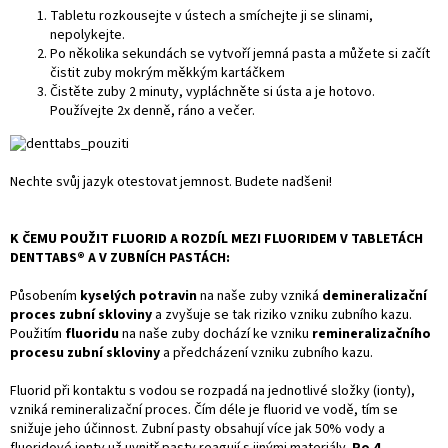
Tabletu rozkousejte v ústech a smíchejte ji se slinami,
nepolykejte.
Po několika sekundách se vytvoří jemná pasta a můžete si začít
čistit zuby mokrým měkkým kartáčkem
Čistěte zuby 2 minuty, vypláchněte si ústa a je hotovo.
Používejte 2x denně, ráno a večer.
Nechte svůj jazyk otestovat jemnost. Budete nadšeni!
K ČEMU POUŽIT FLUORID A ROZDÍL MEZI FLUORIDEM V TABLETÁCH
DENTTABS® A V ZUBNÍCH PASTÁCH:
Působením
kyselých potravin
na naše zuby vzniká
demineralizační
proces zubní skloviny
a zvyšuje se tak riziko vzniku zubního kazu.
Použitím
fluoridu
na naše zuby dochází ke vzniku
remineralizačního
procesu zubní skloviny
a předcházení vzniku zubního kazu.
Fluorid při kontaktu s vodou se rozpadá na jednotlivé složky (ionty),
vzniká remineralizační proces. Čím déle je fluorid ve vodě, tím se
snižuje jeho účinnost. Zubní pasty obsahují více jak 50% vody a