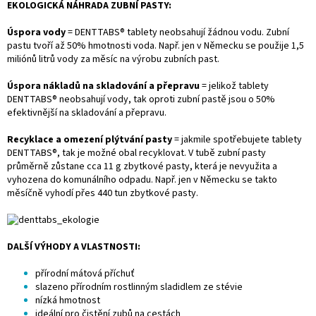
EKOLOGICKÁ NÁHRADA ZUBNÍ PASTY:
Úspora vody
= DENTTABS® tablety neobsahují žádnou vodu. Zubní
pastu tvoří až 50% hmotnosti voda. Např. jen v Německu se použije 1,5
miliónů litrů vody za měsíc na výrobu zubních past.
Úspora nákladů na skladování a přepravu
= jelikož tablety
DENTTABS® neobsahují vody, tak oproti zubní pastě jsou o 50%
efektivnější na skladování a přepravu.
Recyklace a omezení plýtvání pasty
= jakmile spotřebujete tablety
DENTTABS®, tak je možné obal recyklovat. V tubě zubní pasty
průměrně zůstane cca 11 g zbytkové pasty, která je nevyužita a
vyhozena do komunálního odpadu. Např. jen v Německu se takto
měsíčně vyhodí přes 440 tun zbytkové pasty.
DALŠÍ VÝHODY A VLASTNOSTI:
přírodní mátová příchuť
slazeno přírodním rostlinným sladidlem ze stévie
nízká hmotnost
ideální pro čistění zubů na cestách