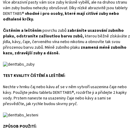
Více abrazivní pasty vám sice zuby krásně vybělí, ale na druhou stranu
vám zuby budou nehezky obrušovat. Díky nízké abrazivitě jsou tablety
DENTTABS®
vhodné i pro osoby, které mají citlivé zuby nebo
odhalené krčky.
Čistěním a leštěním
povrchu zubů
zabráníte usazování zubního
plaku, odstraníte zažloutlou barvu zubů,
kterou běžně získáváte z
jídla, kávy, čaje, červeného vína nebo nikotinu a obnovíte tak svou
přirozenou barvu zubů. Méně zubního plaku
znamená méně zubního
kazu, zdravější zuby a dásně.
TEST KVALITY ČIŠTĚNÍ A LEŠTĚNÍ:
Nechte v hrnku čaj nebo kávu ať se v něm vytvoří usazenina čaje nebo
kávy. Použijte jednu tabletu DENTTABS®, rozdrťte ji a přidejte 2 kapky
vody. Prstem naneste na usazeniny čaje nebo kávy a sami se
přesvědčte, jak rychle budou skvrny pryč.
ZPŮSOB POUŽITÍ: