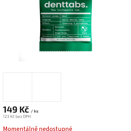
149 Kč
/ ks
123 Kč bez DPH
Měrná
Momentálně nedostupné
cena: