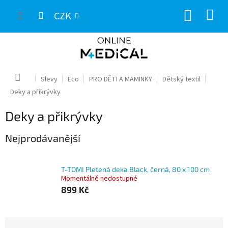
Přejít
NÁKUP
na
CZK
obsah
KOŠÍK
Domů
Slevy
Eco
PRO DĚTI A MAMINKY
Dětský textil
Deky a přikrývky
Deky a přikrývky
Nejprodávanější
T-TOMI Pletená deka Black, černá, 80 x 100 cm
Momentálně nedostupné
899 Kč
Ř