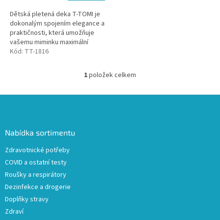
Dětská pletená deka T-TOMI je
dokonalým spojením elegance a
praktičnosti, která umožňuje
vašemu miminku maximální
pohodlí. Vyrobena z prvotřídní
Kód:
TT-1816
měkké příze s certifikací Oeko...
1
položek celkem
O
v
l
Z
á
á
d
p
a
a
Nabídka sortimentu
c
t
í
Zdravotnické potřeby
í
p
COVID a ostatní testy
r
v
Roušky a respirátory
k
Dezinfekce a drogerie
y
Doplňky stravy
v
ý
Zdraví
p