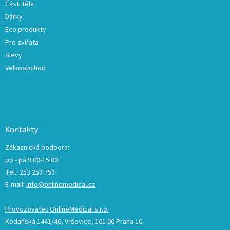
Části těla
i
Dárky
s
u
Eco produkty
Pro zvířata
Slevy
Velkoobchod
Kontakty
Zákaznická podpora:
po - pá 9:00-15:00
Tel.: 253 253 753
E-mail:
info@onlinemedical.cz
Provozovatel: OnlineMedical s.r.o.
Kodaňská 1441/46, Vršovice, 101 00 Praha 10