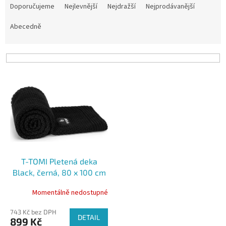
a
Doporučujeme
Nejlevnější
Nejdražší
Nejprodávanější
z
e
Abecedně
n
í
p
r
V
o
ý
d
p
u
i
k
s
t
p
ů
r
o
T-TOMI Pletená deka
d
Black, černá, 80 x 100 cm
u
k
Momentálně nedostupné
t
ů
743 Kč bez DPH
DETAIL
899 Kč