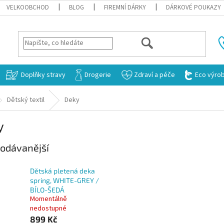
VELKOOBCHOD
BLOG
FIREMNÍ DÁRKY
DÁRKOVÉ POUKAZY
HLEDAT
Doplňky stravy
Drogerie
Zdraví a péče
Eco výro
Dětský textil
Deky
y
odávanější
Dětská pletená deka
spring, WHITE-GREY /
BÍLO-ŠEDÁ
Momentálně
nedostupné
899 Kč