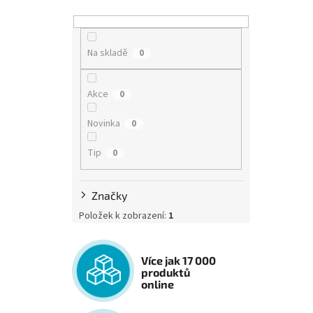
Na skladě
0
Akce
0
Novinka
0
Tip
0
Značky
Položek k zobrazení:
1
Více jak 17 000
produktů
online