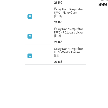
26 Kč
899
Český NanoRespirátor
FFP2 - Fialový sen
(č.106)
26 Kč
Český NanoRespirátor
FFP2 - Růžová srdíčka
(č.15)
26 Kč
Český NanoRespirátor
FFP2 -Modrá květina
(č.8)
26 Kč