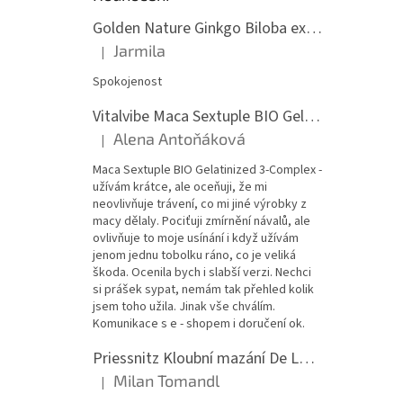
Golden Nature Ginkgo Biloba extrakt 50:1 60mg, 100 kapslí
Jarmila
|
Hodnocení produktu je 5 z 5 hvězdiček.
Spokojenost
Vitalvibe Maca Sextuple BIO Gelatinized 3-Complex, 60 kapslí
Alena Antoňáková
|
Hodnocení produktu je 5 z 5 hvězdiček.
Maca Sextuple BIO Gelatinized 3-Complex -
užívám krátce, ale oceňuji, že mi
neovlivňuje trávení, co mi jiné výrobky z
macy dělaly. Pociťuji zmírnění návalů, ale
ovlivňuje to moje usínání i když užívám
jenom jednu tobolku ráno, co je veliká
škoda. Ocenila bych i slabší verzi. Nechci
si prášek sypat, nemám tak přehled kolik
jsem toho užila. Jinak vše chválím.
Komunikace s e - shopem i doručení ok.
Priessnitz Kloubní mazání De Luxe, 200ml
Milan Tomandl
|
Hodnocení produktu je 5 z 5 hvězdiček.