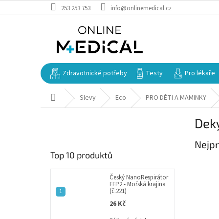
Přejít
253 253 753
info@onlinemedical.cz
na
obsah
Zdravotnické potřeby
Testy
Pro lékaře
Domů
Slevy
Eco
PRO DĚTI A MAMINKY
P
Dek
o
s
Nejpr
t
Top 10 produktů
r
a
n
Český NanoRespirátor
FFP2 - Mořská krajina
n
(č.221)
í
26 Kč
p