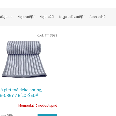
učujeme
Nejlevnější
Nejdražší
Nejprodávanější
Abecedně
Kód:
TT 3973
á pletená deka spring,
E-GREY / BÍLO-ŠEDÁ
Momentálně nedostupné
 bez DPH