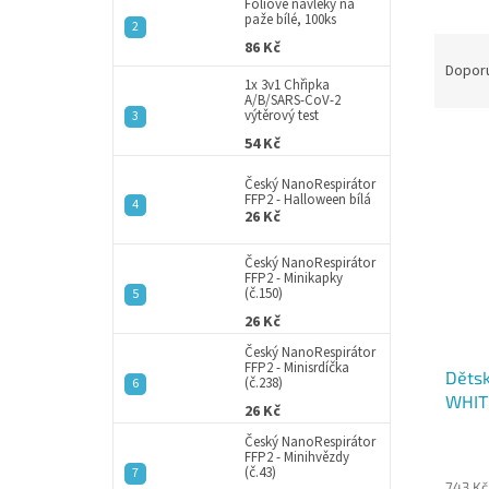
a
Fóliové návleky na
paže bílé, 100ks
n
Ř
86 Kč
e
a
Dopor
l
1x 3v1 Chřipka
z
A/B/SARS-CoV-2
e
výtěrový test
V
n
54 Kč
ý
í
Český NanoRespirátor
p
p
FFP2 - Halloween bílá
i
r
26 Kč
s
o
p
d
Český NanoRespirátor
FFP2 - Minikapky
r
u
(č.150)
o
k
26 Kč
d
t
Český NanoRespirátor
u
ů
FFP2 - Minisrdíčka
Dětsk
k
(č.238)
WHIT
t
26 Kč
ů
Český NanoRespirátor
FFP2 - Minihvězdy
(č.43)
743 Kč