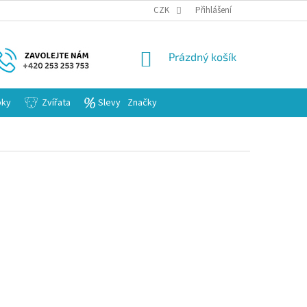
KARIERA
CZK
Přihlášení
NÁKUPNÍ
Prázdný košík
KOŠÍK
bky
Zvířata
Slevy
Značky