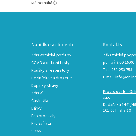
Mě pomáhá 👍
Z
á
p
a
t
Nabídka sortimentu
Kontakty
í
Zdravotnické potřeby
Zákaznická podpo
po - pá 9:00-15:00
COVID a ostatní testy
Tel.: 253 253 753
Roušky a respirátory
E-mail:
info@onlin
Dezinfekce a drogerie
Doplňky stravy
Provozovatel: Onl
Zdraví
s.r.o.
Části těla
Kodaňská 1441/46,
Dárky
101 00 Praha 10
Eco produkty
Pro zvířata
Slevy