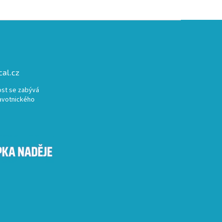
al.cz
st se zabývá
avotnického