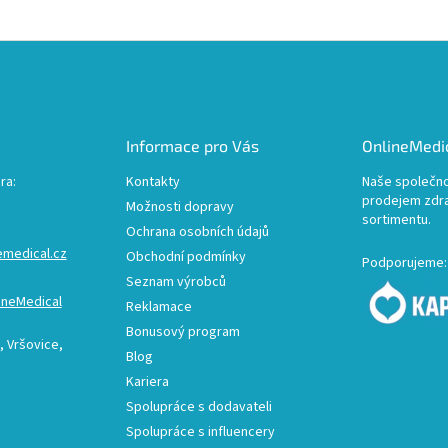
Informace pro Vás
OnlineMedic
ra:
Kontakty
Naše společno
prodejem zdr
Možnosti dopravy
sortimentu.
Ochrana osobních údajů
emedical.cz
Obchodní podmínky
Podporujeme:
Seznam výrobců
ineMedical
Reklamace
Bonusový program
 Vršovice,
Blog
Kariera
Spolupráce s dodavateli
Spolupráce s influencery