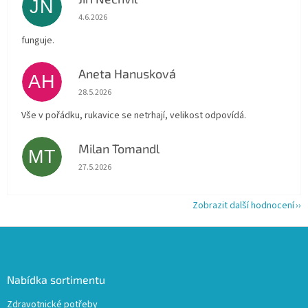
JN
Hodnocení obchodu je 5 z 5 hvězdiček.
4.6.2026
funguje.
Aneta Hanusková
AH
Hodnocení obchodu je 5 z 5 hvězdiček.
28.5.2026
Vše v pořádku, rukavice se netrhají, velikost odpovídá.
Milan Tomandl
MT
Hodnocení obchodu je 5 z 5 hvězdiček.
27.5.2026
Zobrazit další hodnocení
Z
á
p
a
Nabídka sortimentu
t
Zdravotnické potřeby