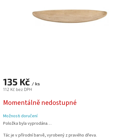
135 Kč
/ ks
112 Kč bez DPH
Měrná
Momentálně nedostupné
cena:
Možnosti doručení
Položka byla vyprodána…
Tác je v přírodní barvě, vyrobený z pravého dřeva.