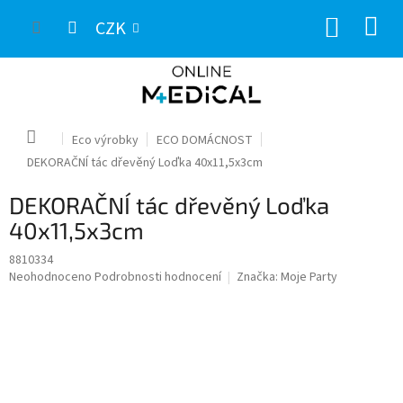
Přejít
NÁKUP
na
CZK
obsah
KOŠÍK
Domů
Eco výrobky
ECO DOMÁCNOST
DEKORAČNÍ tác dřevěný Loďka 40x11,5x3cm
DEKORAČNÍ tác dřevěný Loďka
40x11,5x3cm
8810334
Průměrné
Neohodnoceno
Podrobnosti hodnocení
Značka:
Moje Party
hodnocení
produktu
je
0,0
z
5
hvězdiček.