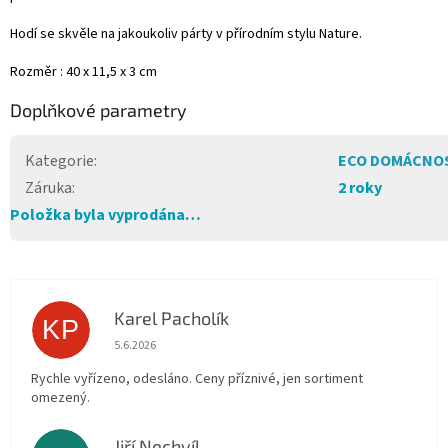
Hodí se skvěle na jakoukoliv párty v přírodním stylu Nature.
Rozměr : 40 x 11,5 x 3 cm
Doplňkové parametry
Kategorie
:
ECO DOMÁCNO
Záruka
:
2 roky
Položka byla vyprodána…
Karel Pacholík
KP
Hodnocení obchodu je 4 z 5 hvězdiček.
5.6.2026
Rychle vyřízeno, odesláno. Ceny příznivé, jen sortiment
omezený.
Jiří Nechvíl