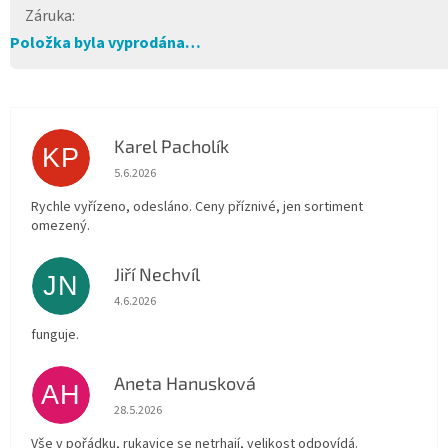
Záruka
:
Položka byla vyprodána…
Karel Pacholík
KP
Hodnocení obchodu je 4 z 5 hvězdiček.
5.6.2026
Rychle vyřízeno, odesláno. Ceny příznivé, jen sortiment
omezený.
Jiří Nechvíl
JN
Hodnocení obchodu je 5 z 5 hvězdiček.
4.6.2026
funguje.
Aneta Hanusková
AH
Hodnocení obchodu je 5 z 5 hvězdiček.
28.5.2026
Vše v pořádku, rukavice se netrhají, velikost odpovídá.