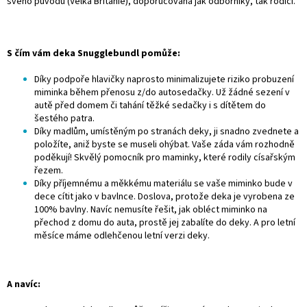
svého původu (Velká Británie), doporučovaná jak odborníky, tak rodiči.
S čím vám deka Snugglebundl pomůže:
Díky podpoře hlavičky naprosto minimalizujete riziko probuzení
miminka během přenosu z/do autosedačky. Už žádné sezení v
autě před domem či tahání těžké sedačky i s dítětem do
šestého patra.
Díky madlům, umístěným po stranách deky, ji snadno zvednete a
položíte, aniž byste se museli ohýbat. Vaše záda vám rozhodně
poděkují! Skvělý pomocník pro maminky, které rodily císařským
řezem.
Díky příjemnému a měkkému materiálu se vaše miminko bude v
dece cítit jako v bavlnce. Doslova, protože deka je vyrobena ze
100% bavlny. Navíc nemusíte řešit, jak obléct miminko na
přechod z domu do auta, prostě jej zabalíte do deky. A pro letní
měsíce máme odlehčenou letní verzi deky.
A navíc: