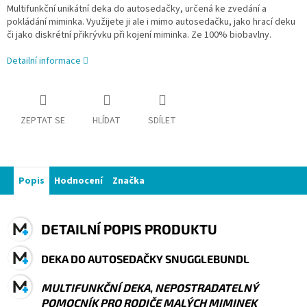
Multifunkční unikátní deka do autosedačky, určená ke zvedání a
pokládání miminka. Využijete ji ale i mimo autosedačku, jako hrací deku
či jako diskrétní přikrývku při kojení miminka. Ze 100% biobavlny.
Detailní informace
ZEPTAT SE
HLÍDAT
SDÍLET
Popis
Hodnocení
Značka
DETAILNÍ POPIS PRODUKTU
DEKA DO AUTOSEDAČKY SNUGGLEBUNDL
MULTIFUNKČNÍ DEKA, NEPOSTRADATELNÝ
POMOCNÍK PRO RODIČE MALÝCH MIMINEK