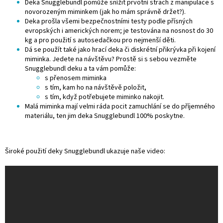
Deka Snugglebundl pomůže snížit prvotní strach z manipulace s
novorozeným miminkem (jak ho mám správně držet?).
Deka prošla všemi bezpečnostními testy podle přísných
evropských i amerických norem; je testována na nosnost do 30
kg a pro použití s autosedačkou pro nejmenší děti.
Dá se použít také jako hrací deka či diskrétní přikrývka při kojení
miminka. Jedete na návštěvu? Prostě si s sebou vezměte
Snugglebundl deku a ta vám pomůže:
s přenosem miminka
s tím, kam ho na návštěvě položit,
s tím, když potřebujete miminko nakojit.
Malá miminka mají velmi ráda pocit zamuchlání se do příjemného
materiálu, ten jim deka Snugglebundl 100% poskytne.
Široké použití deky Snugglebundl ukazuje naše video: