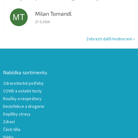
Milan Tomandl
MT
Hodnocení obchodu je 5 z 5 hvězdiček.
27.5.2026
Zobrazit další hodnocení
Z
á
p
a
Nabídka sortimentu
t
Zdravotnické potřeby
í
COVID a ostatní testy
Roušky a respirátory
Dezinfekce a drogerie
Doplňky stravy
Zdraví
Části těla
Dárky