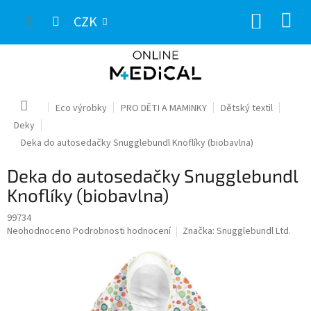
Přejít
NÁKUP
na
CZK
obsah
KOŠÍK
Domů
Eco výrobky
PRO DĚTI A MAMINKY
Dětský textil
Deky
Deka do autosedačky Snugglebundl Knoflíky (biobavlna)
Deka do autosedačky Snugglebundl
Knoflíky (biobavlna)
99734
Průměrné
Neohodnoceno
Podrobnosti hodnocení
Značka:
Snugglebundl Ltd.
hodnocení
produktu
je
0,0
z
5