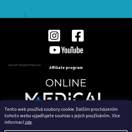
Sledovat na Instagramu
Vytvořil Shoptet Premium
Affiliate program
Tento web používá soubory cookie. Dalším procházením
Copyright 2025
OnlineMedical.cz
. Všechna práva
tohoto webu vyjadřujete souhlas s jejich používáním.. Více
vyhrazena.
informací
zde
.
Vytvořil a marketingově zajišťuje
HyperGroup.cz