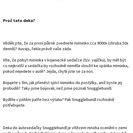
Proč tato deka?
Věděli jste, že za první půlrok zvednete miminko cca 9000x (zhruba 50x
denně)? Auvajs, řekla právě vaše záda.
Víte, že pobyt miminka v kojenecké sedačce (tzv. vajíčku), by měl být
co nejkratší a sedačka by rozhodně neměla sloužit ke spánku miminka,
pokud nejedete v autě? Jejda, chytli jste se za nos.
Bojujete s tím, jak přenést spící miminko do postýlky, aniž byste jej
probudili? Taky jsme bojovali, než jsme poznali Snugglebundl.
Bydlíte v pátém patře bez výtahu? Pak Snugglebundl rozhodně
potřebujete.
Deka do autosedačky Snugglebundl je vítězem mnoha ocenění v zemi