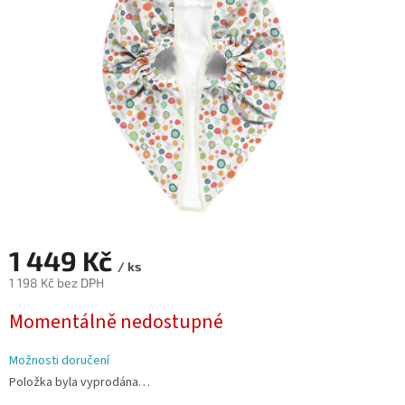
hvězdiček.
1 449 Kč
/ ks
1 198 Kč bez DPH
Měrná
Momentálně nedostupné
cena:
Možnosti doručení
Položka byla vyprodána…