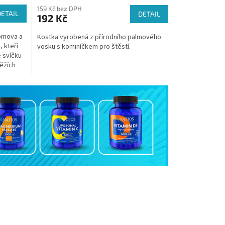
159 Kč bez DPH
DETAIL
DETAIL
192 Kč
domova a
Kostka vyrobená z přírodního palmového
, kteří
vosku s kominíčkem pro štěstí.
e svíčku
ěžích