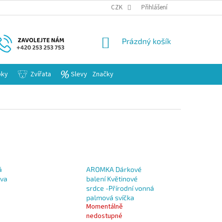
KARIERA
CZK
Přihlášení
NÁKUPNÍ
Prázdný košík
KOŠÍK
bky
Zvířata
Slevy
Značky
á
AROMKA Dárkové
ova
balení Květinové
srdce -Přírodní vonná
palmová svíčka
Momentálně
nedostupné