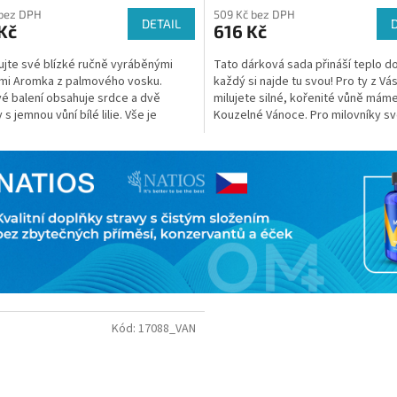
 bez DPH
509 Kč bez DPH
DETAIL
Kč
616 Kč
jte své blízké ručně vyráběnými
Tato dárková sada přináší teplo 
mi Aromka z palmového vosku.
každý si najde tu svou! Pro ty z Vás
é balení obsahuje srdce a dvě
milujete silné, kořenité vůně mám
 s jemnou vůní bílé lilie. Vše je
Kouzelné Vánoce. Pro milovníky sv
no v elegantní...
vůní...
Kód:
17088_VAN