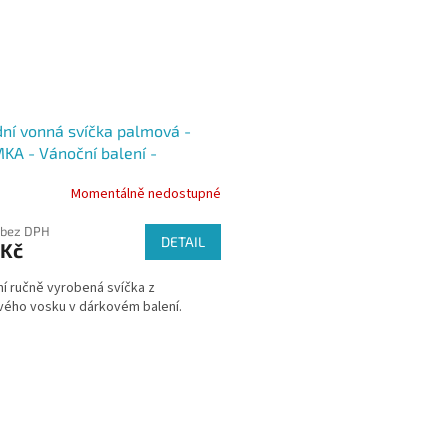
dní vonná svíčka palmová -
A - Vánoční balení -
kovka, 250 ml
Momentálně nedostupné
 bez DPH
DETAIL
 Kč
ní ručně vyrobená svíčka z
ého vosku v dárkovém balení.
O
v
l
á
d