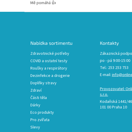
Mě pomáhá 👍
Z
á
p
a
t
Nabídka sortimentu
Kontakty
í
Zdravotnické potřeby
Zákaznická podpo
po - pá 9:00-15:00
COVID a ostatní testy
Tel.: 253 253 753
Roušky a respirátory
E-mail:
info@onlin
Dezinfekce a drogerie
Doplňky stravy
Provozovatel: Onl
Zdraví
s.r.o.
Části těla
Kodaňská 1441/46,
Dárky
101 00 Praha 10
Eco produkty
Pro zvířata
Slevy