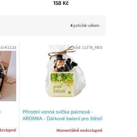
158 Kč
4
položek celkem
CO-K1123
Kód:
11376_MES
o
Přírodní vonná svíčka palmová -
AROMKA - Dárkové balení pro štěstí
dostupné
Momentálně nedostupné