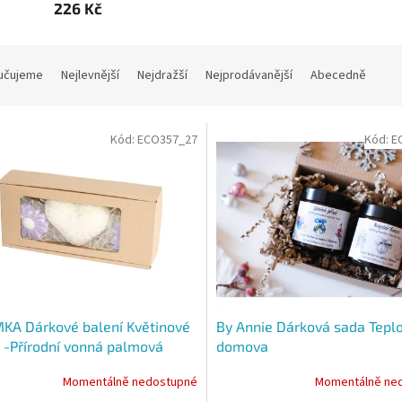
226 Kč
učujeme
Nejlevnější
Nejdražší
Nejprodávanější
Abecedně
Kód:
ECO357_27
Kód:
E
KA Dárkové balení Květinové
By Annie Dárková sada Tepl
 -Přírodní vonná palmová
domova
a
Momentálně nedostupné
Momentálně ne