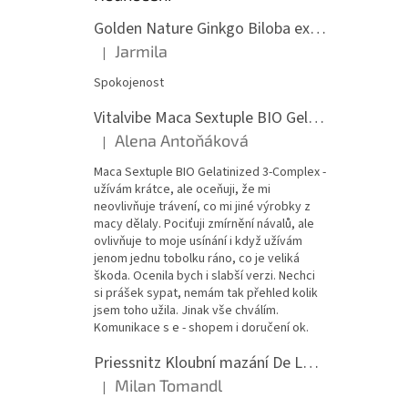
Golden Nature Ginkgo Biloba extrakt 50:1 60mg, 100 kapslí
Jarmila
|
Hodnocení produktu je 5 z 5 hvězdiček.
Spokojenost
Vitalvibe Maca Sextuple BIO Gelatinized 3-Complex, 60 kapslí
Alena Antoňáková
|
Hodnocení produktu je 5 z 5 hvězdiček.
Maca Sextuple BIO Gelatinized 3-Complex -
užívám krátce, ale oceňuji, že mi
neovlivňuje trávení, co mi jiné výrobky z
macy dělaly. Pociťuji zmírnění návalů, ale
ovlivňuje to moje usínání i když užívám
jenom jednu tobolku ráno, co je veliká
škoda. Ocenila bych i slabší verzi. Nechci
si prášek sypat, nemám tak přehled kolik
jsem toho užila. Jinak vše chválím.
Komunikace s e - shopem i doručení ok.
Priessnitz Kloubní mazání De Luxe, 200ml
Milan Tomandl
|
Hodnocení produktu je 5 z 5 hvězdiček.