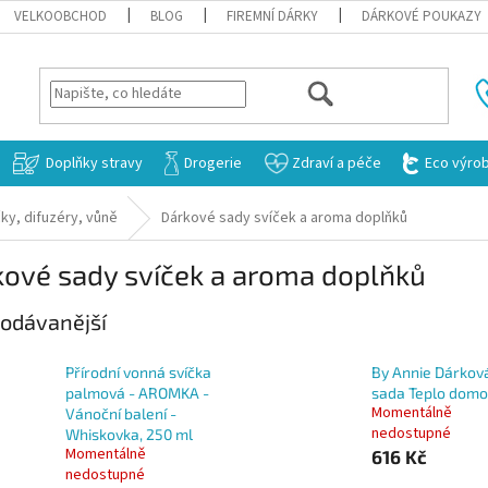
VELKOOBCHOD
BLOG
FIREMNÍ DÁRKY
DÁRKOVÉ POUKAZY
HLEDAT
Doplňky stravy
Drogerie
Zdraví a péče
Eco výro
ky, difuzéry, vůně
Dárkové sady svíček a aroma doplňků
kové sady svíček a aroma doplňků
odávanější
Přírodní vonná svíčka
By Annie Dárkov
palmová - AROMKA -
sada Teplo dom
Momentálně
Vánoční balení -
nedostupné
Whiskovka, 250 ml
Momentálně
616 Kč
nedostupné