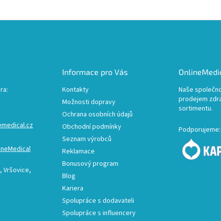
Informace pro Vás
OnlineMedic
ra:
Kontakty
Naše společno
prodejem zdr
Možnosti dopravy
sortimentu.
Ochrana osobních údajů
emedical.cz
Obchodní podmínky
Podporujeme:
Seznam výrobců
ineMedical
Reklamace
Bonusový program
 Vršovice,
Blog
Kariera
Spolupráce s dodavateli
Spolupráce s influencery