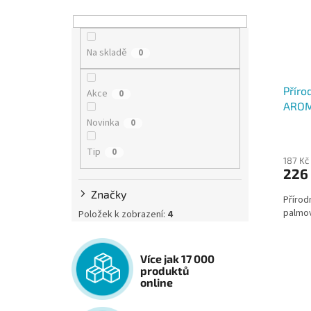
Na skladě
0
Příro
Akce
0
AROMK
Whis
Novinka
0
Tip
0
187 Kč
226
Značky
Přírod
palmov
Položek k zobrazení:
4
Více jak 17 000
produktů
online