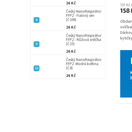
26 Kč
131 Kč
158 
Český NanoRespirátor
FFP2 - Fialový sen
(č.106)
Obdaru
svíčka
26 Kč
Dárkov
Český NanoRespirátor
kytičky
FFP2 - Růžová srdíčka
zabale
(č.15)
26 Kč
Český NanoRespirátor
FFP2 -Modrá květina
(č.8)
26 Kč