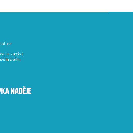
al.cz
st se zabývá
avotnického