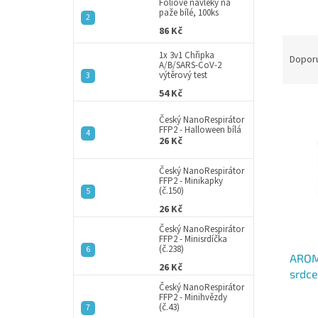
a
Fóliové návleky na
paže bílé, 100ks
n
86 Kč
e
Ř
l
1x 3v1 Chřipka
a
Dopor
A/B/SARS-CoV-2
z
výtěrový test
e
54 Kč
V
n
ý
í
Český NanoRespirátor
FFP2 - Halloween bílá
p
p
26 Kč
i
r
s
o
Český NanoRespirátor
p
FFP2 - Minikapky
d
(č.150)
r
u
26 Kč
o
k
d
t
Český NanoRespirátor
FFP2 - Minisrdíčka
u
ů
(č.238)
AROM
k
26 Kč
srdce
t
Český NanoRespirátor
svíčk
ů
FFP2 - Minihvězdy
(č.43)