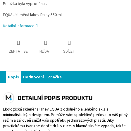
Položka byla vyprodána…
EQUA skleněná lahev Daisy 550 ml
Detailní informace
ZEPTAT SE
HLÍDAT
SDÍLET
Popis
Hodnocení
Značka
DETAILNÍ POPIS PRODUKTU
Ekologická skleněná lahev EQUA z odolného a lehkého skla s
minimalistickým designem. Pomůže vám spolehlivě pečovat o váš pitný
režim a zároveň snížit vaši spotřebu jednorázových plastů. Díky
praktickému tvaru se dobře drží v ruce. A hlavně skvěle vypadá, takže