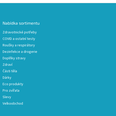
Z
á
p
a
Nabídka sortimentu
t
Zdravotnické potřeby
í
COVID a ostatní testy
Roušky a respirátory
Dezinfekce a drogerie
Doplňky stravy
Zdraví
Části těla
Dárky
Eco produkty
Pro zvířata
Slevy
Velkoobchod