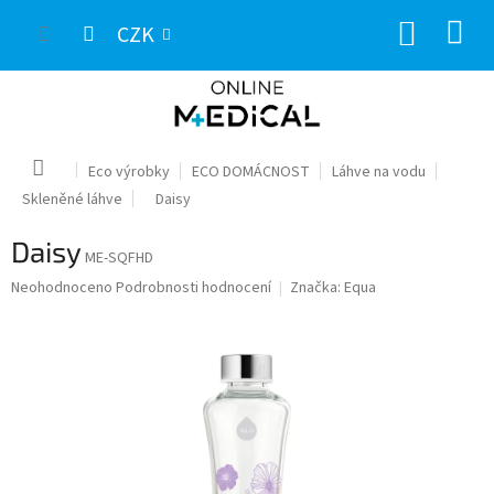
Přejít
NÁKUP
na
CZK
obsah
KOŠÍK
Domů
Eco výrobky
ECO DOMÁCNOST
Láhve na vodu
Skleněné láhve
Daisy
Daisy
ME-SQFHD
Průměrné
Neohodnoceno
Podrobnosti hodnocení
Značka:
Equa
hodnocení
produktu
je
0,0
z
5
hvězdiček.