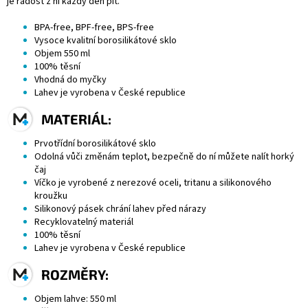
je radost z ní každý den pít.
BPA-free, BPF-free, BPS-free
Vysoce kvalitní borosilikátové sklo
Objem 550 ml
100% těsní
Vhodná do myčky
Lahev je vyrobena v České republice
MATERIÁL:
Prvotřídní borosilikátové sklo
Odolná vůči změnám teplot, bezpečně do ní můžete nalít horký
čaj
Víčko je vyrobené z nerezové oceli, tritanu a silikonového
kroužku
Silikonový pásek chrání lahev před nárazy
Recyklovatelný materiál
100% těsní
Lahev je vyrobena v České republice
ROZMĚRY:
Objem lahve: 550 ml