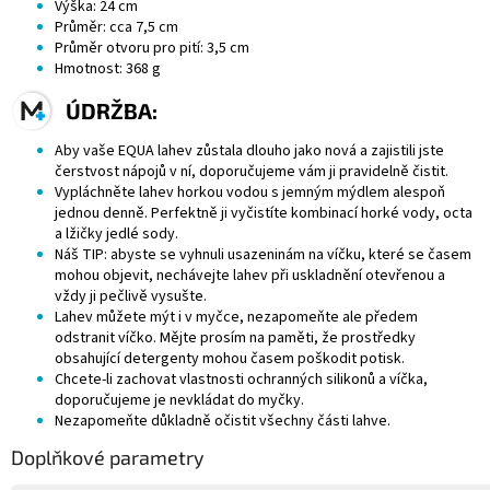
Výška: 24 cm
Průměr: cca 7,5 cm
Průměr otvoru pro pití: 3,5 cm
Hmotnost: 368 g
ÚDRŽBA:
Aby vaše EQUA lahev zůstala dlouho jako nová a zajistili jste
čerstvost nápojů v ní, doporučujeme vám ji pravidelně čistit.
Vypláchněte lahev horkou vodou s jemným mýdlem alespoň
jednou denně. Perfektně ji vyčistíte kombinací horké vody, octa
a lžičky jedlé sody.
Náš TIP: abyste se vyhnuli usazeninám na víčku, které se časem
mohou objevit, nechávejte lahev při uskladnění otevřenou a
vždy ji pečlivě vysušte.
Lahev můžete mýt i v myčce, nezapomeňte ale předem
odstranit víčko. Mějte prosím na paměti, že prostředky
obsahující detergenty mohou časem poškodit potisk.
Chcete-li zachovat vlastnosti ochranných silikonů a víčka,
doporučujeme je nevkládat do myčky.
Nezapomeňte důkladně očistit všechny části lahve.
Doplňkové parametry