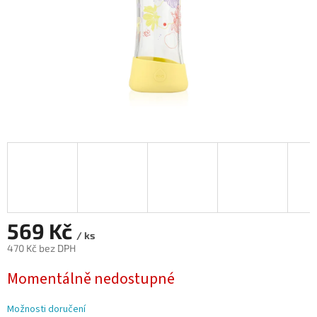
569 Kč
/ ks
470 Kč bez DPH
Měrná
Momentálně nedostupné
cena:
Možnosti doručení