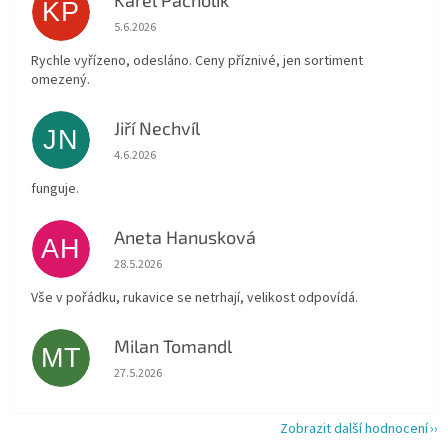
KP
Hodnocení obchodu je 4 z 5 hvězdiček.
5.6.2026
Rychle vyřízeno, odesláno. Ceny příznivé, jen sortiment
omezený.
Jiří Nechvíl
JN
Hodnocení obchodu je 5 z 5 hvězdiček.
4.6.2026
funguje.
Aneta Hanusková
AH
Hodnocení obchodu je 5 z 5 hvězdiček.
28.5.2026
Vše v pořádku, rukavice se netrhají, velikost odpovídá.
Milan Tomandl
MT
Hodnocení obchodu je 5 z 5 hvězdiček.
27.5.2026
Zobrazit další hodnocení