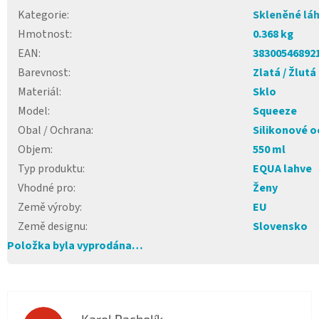
Kategorie
:
Skleněné lá
Hmotnost
:
0.368 kg
EAN
:
38300546892
Barevnost
:
Zlatá / Žlutá
Materiál
:
Sklo
Model
:
Squeeze
Obal / Ochrana
:
Silikonové o
Objem
:
550 ml
Typ produktu
:
EQUA lahve
Vhodné pro
:
Ženy
Země výroby
:
EU
Země designu
:
Slovensko
Položka byla vyprodána…
Karel Pacholík