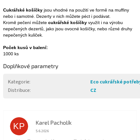
Cukrářské košíčky
jsou vhodné na použití ve formě na muffiny
nebo i samotné. Dezerty v nich můžete péct i podávat.
Kromě pečení můžete
cukrářské košíčky
využít i na výrobu
nepečených dezertů, jako jsou ovocné košíčky, nebo různé druhy
nepečených kuliček.
Poček kusů v balení:
1000 ks
Doplňkové parametry
Kategorie
:
Eco cukrářské potřeb
Distribuce
:
CZ
Karel Pacholík
KP
Hodnocení obchodu je 4 z 5 hvězdiček.
5.6.2026