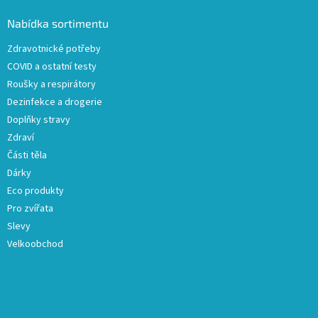
p
a
Nabídka sortimentu
t
Zdravotnické potřeby
í
COVID a ostatní testy
Roušky a respirátory
Dezinfekce a drogerie
Doplňky stravy
Zdraví
Části těla
Dárky
Eco produkty
Pro zvířata
Slevy
Velkoobchod