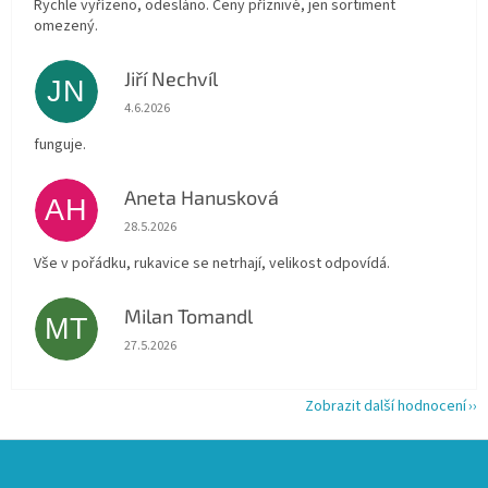
Rychle vyřízeno, odesláno. Ceny příznivé, jen sortiment
omezený.
Jiří Nechvíl
JN
Hodnocení obchodu je 5 z 5 hvězdiček.
4.6.2026
funguje.
Aneta Hanusková
AH
Hodnocení obchodu je 5 z 5 hvězdiček.
28.5.2026
Vše v pořádku, rukavice se netrhají, velikost odpovídá.
Milan Tomandl
MT
Hodnocení obchodu je 5 z 5 hvězdiček.
27.5.2026
Zobrazit další hodnocení
Z
á