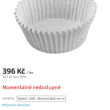
hvězdiček.
396 Kč
/ ks
327 Kč bez DPH
Měrná
Momentálně nedostupné
cena:
Varianta
Možnosti doručení