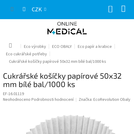
Přejít
NÁKUP
na
CZK
obsah
KOŠÍK
Domů
Eco výrobky
ECO OBALY
Eco papír a krabice
Eco cukrářské potřeby
Cukrářské košíčky papírové 50x32 mm bílé bal/1000 ks
Cukrářské košíčky papírové 50x32
mm bílé bal/1000 ks
EF-16.01119
Průměrné
Neohodnoceno
Podrobnosti hodnocení
Značka:
EcoRevolution Obaly
hodnocení
produktu
je
0,0
z
5