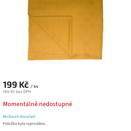
hvězdiček.
199 Kč
/ ks
164 Kč bez DPH
Měrná
Momentálně nedostupné
cena:
Možnosti doručení
Položka byla vyprodána…