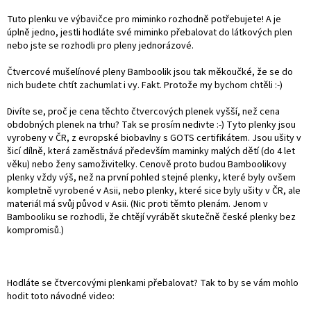
Tuto plenku ve výbavičce pro miminko rozhodně potřebujete! A je
úplně jedno, jestli hodláte své miminko přebalovat do látkových plen
nebo jste se rozhodli pro pleny jednorázové.
Čtvercové mušelínové pleny Bamboolik jsou tak měkoučké, že se do
nich budete chtít zachumlat i vy. Fakt. Protože my bychom chtěli :-)
Divíte se, proč je cena těchto čtvercových plenek vyšší, než cena
obdobných plenek na trhu? Tak se prosím nedivte :-) Tyto plenky jsou
vyrobeny v ČR, z evropské biobavlny s GOTS certifikátem. Jsou ušity v
šicí dílně, která zaměstnává především maminky malých dětí (do 4 let
věku) nebo ženy samoživitelky. Cenově proto budou Bamboolikovy
plenky vždy výš, než na první pohled stejné plenky, které byly ovšem
kompletně vyrobené v Asii, nebo plenky, které sice byly ušity v ČR, ale
materiál má svůj původ v Asii. (Nic proti těmto plenám. Jenom v
Bambooliku se rozhodli, že chtějí vyrábět skutečně české plenky bez
kompromisů.)
Hodláte se čtvercovými plenkami přebalovat? Tak to by se vám mohlo
hodit toto návodné video: