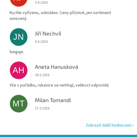
Hodnocení obchodu je 4 z 5 hvězdiček.
5.6.2026
Rychle vyřízeno, odesláno. Ceny příznivé, jen sortiment
omezený.
Jiří Nechvíl
JN
Hodnocení obchodu je 5 z 5 hvězdiček.
4.6.2026
funguje.
Aneta Hanusková
AH
Hodnocení obchodu je 5 z 5 hvězdiček.
28.5.2026
Vše v pořádku, rukavice se netrhají, velikost odpovídá.
Milan Tomandl
MT
Hodnocení obchodu je 5 z 5 hvězdiček.
27.5.2026
Zobrazit další hodnocení