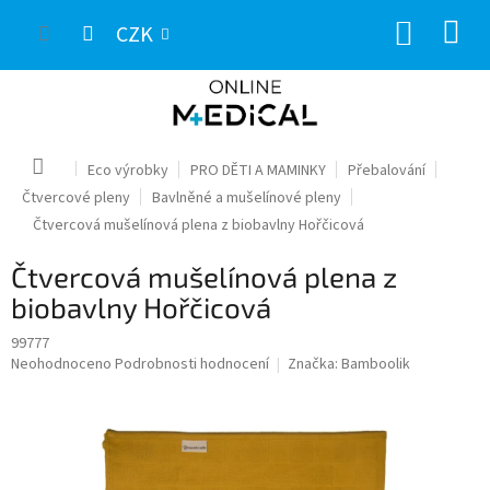
Přejít
NÁKUP
na
CZK
obsah
KOŠÍK
Domů
Eco výrobky
PRO DĚTI A MAMINKY
Přebalování
Čtvercové pleny
Bavlněné a mušelínové pleny
Čtvercová mušelínová plena z biobavlny Hořčicová
Čtvercová mušelínová plena z
biobavlny Hořčicová
99777
Průměrné
Neohodnoceno
Podrobnosti hodnocení
Značka:
Bamboolik
hodnocení
produktu
je
0,0
z
5