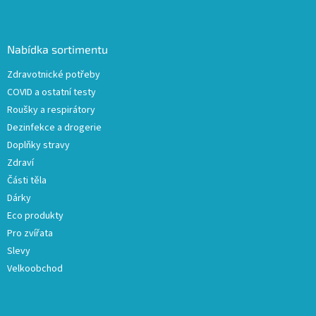
Z
á
p
a
Nabídka sortimentu
t
Zdravotnické potřeby
í
COVID a ostatní testy
Roušky a respirátory
Dezinfekce a drogerie
Doplňky stravy
Zdraví
Části těla
Dárky
Eco produkty
Pro zvířata
Slevy
Velkoobchod