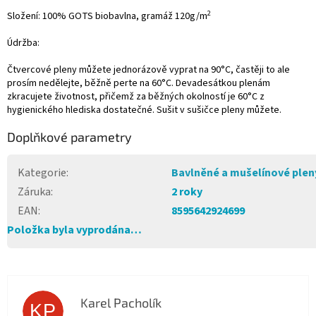
2
Složení: 100% GOTS biobavlna, gramáž 120g/m
Údržba:
Čtvercové pleny můžete jednorázově vyprat na 90°C, častěji to ale
prosím nedělejte, běžně perte na 60°C. Devadesátkou plenám
zkracujete životnost, přičemž za běžných okolností je 60°C z
hygienického hlediska dostatečné. Sušit v sušičce pleny můžete.
Doplňkové parametry
Kategorie
:
Bavlněné a mušelínové plen
Záruka
:
2 roky
EAN
:
8595642924699
Položka byla vyprodána…
Karel Pacholík
KP