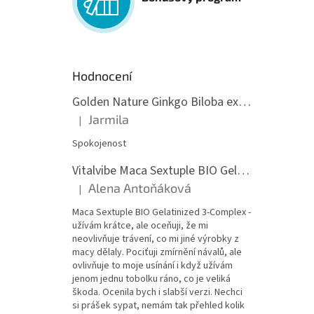
Hodnocení
Golden Nature Ginkgo Biloba extrakt 50:1 60mg, 100 kapslí
Jarmila
|
Hodnocení produktu je 5 z 5 hvězdiček.
Spokojenost
Vitalvibe Maca Sextuple BIO Gelatinized 3-Complex, 60 kapslí
Alena Antoňáková
|
Hodnocení produktu je 5 z 5 hvězdiček.
Maca Sextuple BIO Gelatinized 3-Complex -
užívám krátce, ale oceňuji, že mi
neovlivňuje trávení, co mi jiné výrobky z
macy dělaly. Pociťuji zmírnění návalů, ale
ovlivňuje to moje usínání i když užívám
jenom jednu tobolku ráno, co je veliká
škoda. Ocenila bych i slabší verzi. Nechci
si prášek sypat, nemám tak přehled kolik