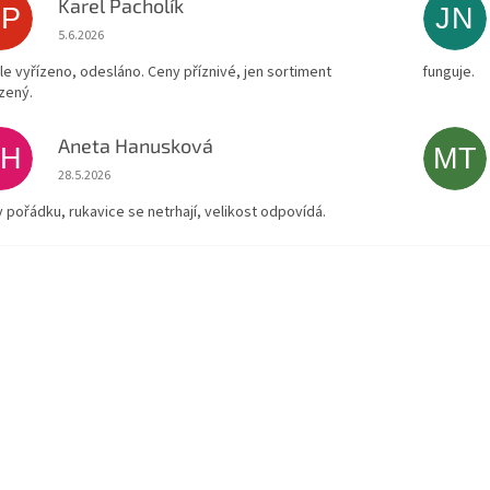
Karel Pacholík
KP
JN
Hodnocení obchodu je 4 z 5 hvězdiček.
5.6.2026
le vyřízeno, odesláno. Ceny příznivé, jen sortiment
funguje.
zený.
Aneta Hanusková
AH
MT
Hodnocení obchodu je 5 z 5 hvězdiček.
28.5.2026
v pořádku, rukavice se netrhají, velikost odpovídá.