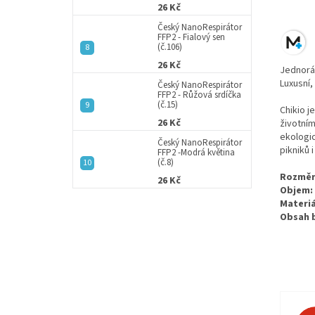
26 Kč
Český NanoRespirátor
FFP2 - Fialový sen
(č.106)
26 Kč
Jednoráz
Luxusní,
Český NanoRespirátor
FFP2 - Růžová srdíčka
(č.15)
Chikio j
26 Kč
životním
ekologi
Český NanoRespirátor
pikniků 
FFP2 -Modrá květina
(č.8)
Rozměr
26 Kč
Objem:
Materiá
Obsah b