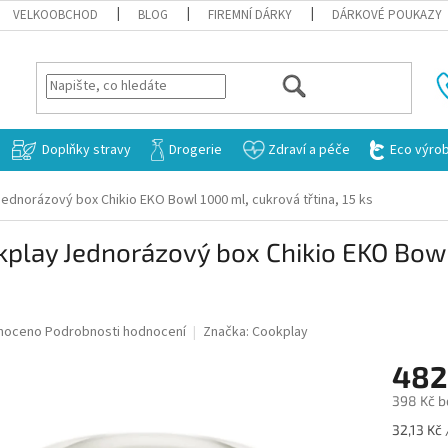
VELKOOBCHOD
BLOG
FIREMNÍ DÁRKY
DÁRKOVÉ POUKAZY
HLEDAT
Doplňky stravy
Drogerie
Zdraví a péče
Eco výro
ednorázový box Chikio EKO Bowl 1000 ml, cukrová třtina, 15 ks
play Jednorázový box Chikio EKO Bowl 
né
noceno
Podrobnosti hodnocení
Značka:
Cookplay
ní
482
u
398 Kč b
Měrná
32,13 Kč 
cena: