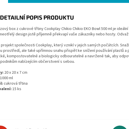
DETAILNÍ POPIS PRODUKTU
ový box z cukrové třtiny Cookplay Chikio Chikio EKO Bowl 500 ml je ideální
 neotřelý design jistě příjemně překvapí vaše zákazníky nebo hosty. Odvažt
e projekt společnosti Cookplay, který vznikl v jejich samých počátcích. Snaží
u prostředí, ale také upřímnou snahu přispět ke snížení používání plastů 
cké, kompostovatelné a biologicky odbouratelné a navržené tak, aby odpo
i podnikům nabízejícím občerstvení s sebou.
y:
20 x 20 x 7 cm
1000 ml
l:
cukrová třtina
alení:
15 ks