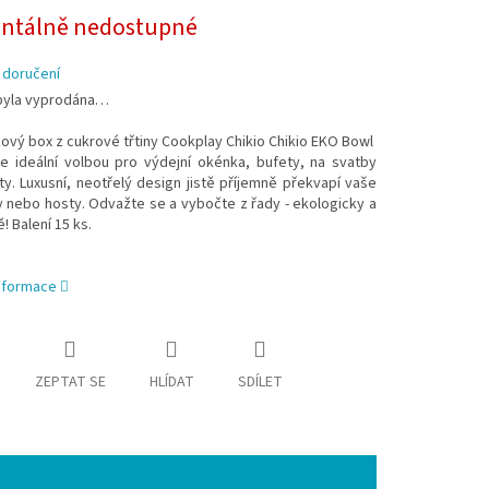
tálně nedostupné
 doručení
byla vyprodána…
vý box z cukrové třtiny Cookplay Chikio Chikio EKO Bowl
je ideální volbou pro výdejní okénka, bufety, na svatby
y. Luxusní, neotřelý design jistě příjemně překvapí vaše
 nebo hosty. Odvažte se a vybočte z řady - ekologicky a
! Balení 15 ks.
informace
ZEPTAT SE
HLÍDAT
SDÍLET