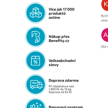
Více jak 17 000
produktů
Rych
online
ome
Nákup přes
Benefity.cz
Vše 
Velkoobchodní
slevy
Doprava zdarma
Při objednávce nad
1 800 Kč do 10 kg.
Doprava od 65 Kč.
Bonusový program