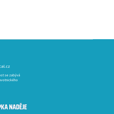
al.cz
st se zabývá
avotnického