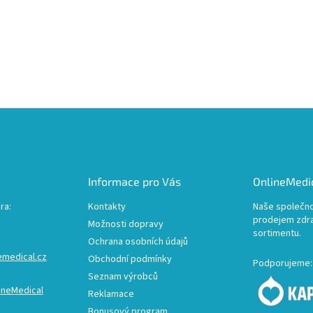
Informace pro Vás
OnlineMedic
ra:
Kontakty
Naše společno
prodejem zdr
Možnosti dopravy
sortimentu.
Ochrana osobních údajů
emedical.cz
Obchodní podmínky
Podporujeme:
Seznam výrobců
ineMedical
Reklamace
Bonusový program