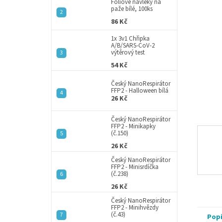
a
Fóliové návleky na
hvězdič
paže bílé, 100ks
n
86 Kč
e
l
1x 3v1 Chřipka
A/B/SARS-CoV-2
výtěrový test
54 Kč
Český NanoRespirátor
FFP2 - Halloween bílá
26 Kč
Český NanoRespirátor
FFP2 - Minikapky
(č.150)
26 Kč
Český NanoRespirátor
FFP2 - Minisrdíčka
(č.238)
26 Kč
Český NanoRespirátor
FFP2 - Minihvězdy
(č.43)
Pop