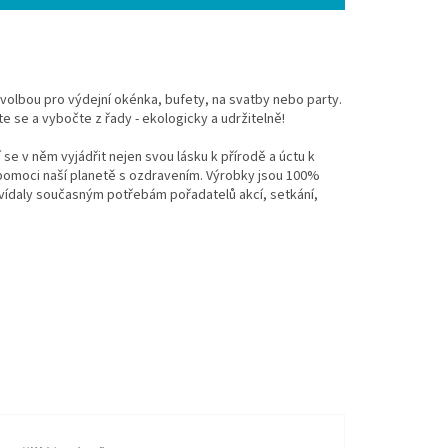
 volbou pro výdejní okénka, bufety, na svatby nebo party.
e se a vybočte z řady - ekologicky a udržitelně!
 se v něm vyjádřit nejen svou lásku k přírodě a úctu k
a pomoci naší planetě s ozdravením. Výrobky jsou 100%
vídaly současným potřebám pořadatelů akcí, setkání,