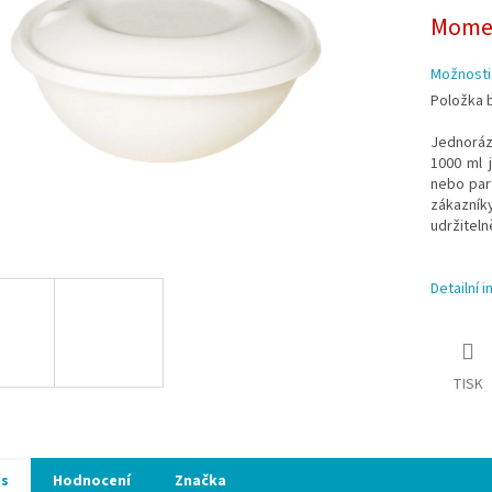
ek.
Momen
Možnosti
Položka 
Jednorázo
1000 ml 
nebo part
zákazníky
udržitelně
Detailní 
TISK
is
Hodnocení
Značka