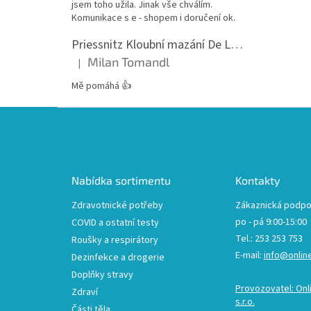
jsem toho užila. Jinak vše chválím.
Komunikace s e - shopem i doručení ok.
Priessnitz Kloubní mazání De Luxe, 200ml
Milan Tomandl
|
Hodnocení produktu je 5 z 5 hvězdiček.
Mě pomáhá 👍
Z
á
p
a
t
Nabídka sortimentu
Kontakty
í
Zdravotnické potřeby
Zákaznická podpo
po - pá 9:00-15:00
COVID a ostatní testy
Tel.: 253 253 753
Roušky a respirátory
E-mail:
info@onlin
Dezinfekce a drogerie
Doplňky stravy
Provozovatel: Onl
Zdraví
s.r.o.
Části těla