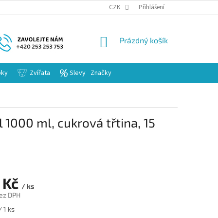
KARIERA
CZK
Přihlášení
NÁKUPNÍ
Prázdný košík
KOŠÍK
bky
Zvířata
Slevy
Značky
1000 ml, cukrová třtina, 15
 Kč
/ ks
ez DPH
/ 1 ks