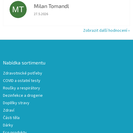
Milan Tomandl
MT
Hodnocení obchodu je 5 z 5 hvězdiček.
27.5.2026
Zobrazit další hodnocení
Z
á
p
a
Nabídka sortimentu
t
Zdravotnické potřeby
í
COVID a ostatní testy
Roušky a respirátory
Dezinfekce a drogerie
Doplňky stravy
Zdraví
Části těla
Dárky
Eco produkty