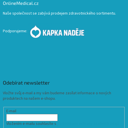
OnlineMedical.cz
Naše společnost se zabývá prodejem zdravotnického sortimentu.
Podporujeme:
Odebírat newsletter
Vložte svůj e-mail a my vám budeme zasílat informace o nových
produktech na našem e-shopu.
E-mail
Vložením e-mailu souhlasíte s
podmínkami ochrany osobních údajů