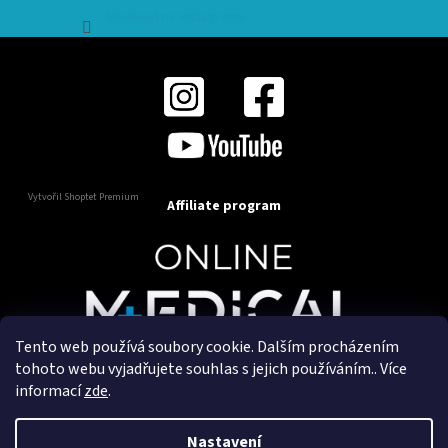
Sledovat na Instagramu
Vytvořil Shoptet Premium
Affiliate program
Tento web používá soubory cookie. Dalším procházením
Copyright 2025
OnlineMedical.cz
. Všechna práva
tohoto webu vyjadřujete souhlas s jejich používáním.. Více
vyhrazena.
informací
zde
.
Vytvořil a marketingově zajišťuje
HyperGroup.cz
Nastavení