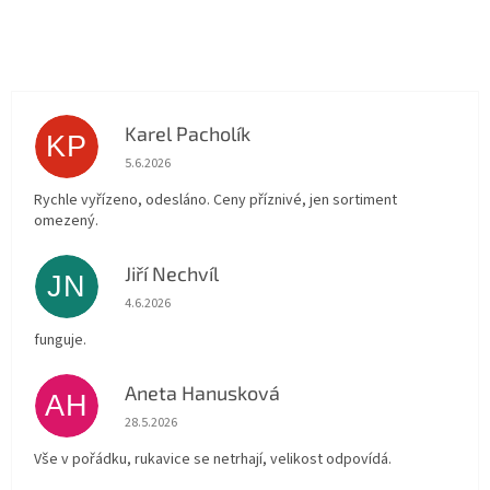
Karel Pacholík
KP
Hodnocení obchodu je 4 z 5 hvězdiček.
5.6.2026
Rychle vyřízeno, odesláno. Ceny příznivé, jen sortiment
omezený.
Jiří Nechvíl
JN
Hodnocení obchodu je 5 z 5 hvězdiček.
4.6.2026
funguje.
Aneta Hanusková
AH
Hodnocení obchodu je 5 z 5 hvězdiček.
28.5.2026
Vše v pořádku, rukavice se netrhají, velikost odpovídá.