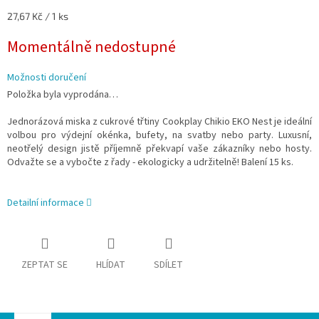
Měrná
27,67 Kč / 1 ks
cena:
Momentálně nedostupné
Možnosti doručení
Položka byla vyprodána…
Jednorázová miska z cukrové třtiny Cookplay Chikio EKO Nest je ideální
volbou pro výdejní okénka, bufety, na svatby nebo party. Luxusní,
neotřelý design jistě příjemně překvapí vaše zákazníky nebo hosty.
Odvažte se a vybočte z řady - ekologicky a udržitelně! Balení 15 ks.
Detailní informace
ZEPTAT SE
HLÍDAT
SDÍLET