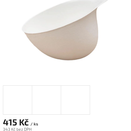
5
hvězdiček.
415 Kč
/ ks
343 Kč bez DPH