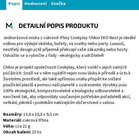
Popis
Hodnocení
Značka
DETAILNÍ POPIS PRODUKTU
Jednorázová miska z cukrové třtiny Cookplay Chikio EKO Nest je ideální
volbou pro výdejní okénka, bufety, na svatby nebo party. Luxusní,
neotřelý design jistě příjemně překvapí vaše zákazníky nebo hosty.
Odvažte se a vybočte z řady - ekologicky a udržitelně!
Chikio je projekt společnosti Cookplay, který vznikl v jejich samých
počátcích. Snaží se v něm vyjádřit nejen svou lásku k přírodě a úctu k
životnímu prostředí, ale také upřímnou snahu přispět ke snížení
používání plastů a pomoci naší planetě s ozdravením. Výrobky jsou
100% ekologické, kompostovatelné a biologicky odbouratelné a
navržené tak, aby odpovídaly současným potřebám pořadatelů akcí,
setkání, pikniků i podnikům nabízejícím občerstvení s sebou.
Rozměry:
13,6 x 10,8 x 9,3 cm
Materiál:
cukrová třtina
Váha:
cca 21 g
Obsah balení:
15 ks