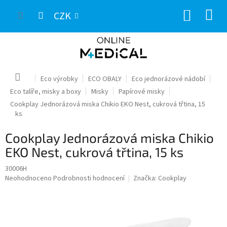
Přejít
NÁKUP
na
CZK
obsah
KOŠÍK
Domů
Eco výrobky
ECO OBALY
Eco jednorázové nádobí
Eco talíře, misky a boxy
Misky
Papírové misky
Cookplay Jednorázová miska Chikio EKO Nest, cukrová třtina, 15
ks
Cookplay Jednorázová miska Chikio
EKO Nest, cukrová třtina, 15 ks
30006H
Průměrné
Neohodnoceno
Podrobnosti hodnocení
Značka:
Cookplay
hodnocení
produktu
je
0,0
z