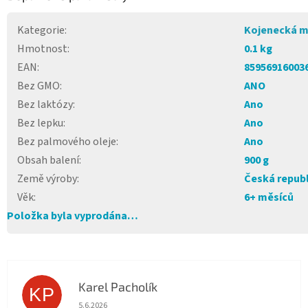
Kategorie
:
Kojenecká m
Hmotnost
:
0.1 kg
EAN
:
85956916003
Bez GMO
:
ANO
Bez laktózy
:
Ano
Bez lepku
:
Ano
Bez palmového oleje
:
Ano
Obsah balení
:
900 g
Země výroby
:
Česká repub
Věk
:
6+ měsíců
Položka byla vyprodána…
Karel Pacholík
KP
Hodnocení obchodu je 4 z 5 hvězdiček.
5.6.2026