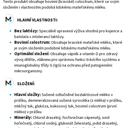
Tento produkt obsahuje bovinní (kravské) colostrum, které se svým
složením i vlastnostmi podobá lidskému mateřskému mléku.
HLAVNÍ VLASTNOSTI:
Bez laktózy:
Speciálně upravená výživa vhodná pro kojence a
batolata s intolerancí laktózy.
Bovinní colostrum:
Obsahuje kravské mateřské mléko, které
je svým složením podobné lidskému mateřskému mléku.
Optimální složení:
Obsahuje vápník a vitamín D pro zdravý
vývoj dítěte, vlákninu pro správnou funkci trávícího systému a
imunoglobuliny třídy G (IgG) na ochranu před patogenními
mikroorganismy.
SLOŽENÍ:
Hlavní složky:
Sušené odtučněné bezlaktózové mléko v
prášku, demineralizovaná sušená syrovátka (z mléka) v prášku,
mléčný tuk, glukóza, kokosový tuk, bovinní colostrum (první
mléko) v prášku.
Minerály:
Chlorid draselný, fosforečnan vápenatý, oxid
hořečnatý, chlorid sodný, glukonát železnatý, jodid draselný,