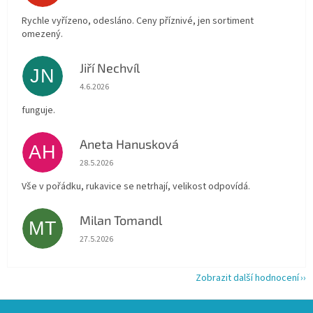
Rychle vyřízeno, odesláno. Ceny příznivé, jen sortiment
omezený.
Jiří Nechvíl
JN
Hodnocení obchodu je 5 z 5 hvězdiček.
4.6.2026
funguje.
Aneta Hanusková
AH
Hodnocení obchodu je 5 z 5 hvězdiček.
28.5.2026
Vše v pořádku, rukavice se netrhají, velikost odpovídá.
Milan Tomandl
MT
Hodnocení obchodu je 5 z 5 hvězdiček.
27.5.2026
Zobrazit další hodnocení
Z