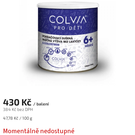
0,0
z
5
hvězdiček.
430 Kč
/ balení
384 Kč bez DPH
Měrná
47,78 Kč / 100 g
cena:
Momentálně nedostupné