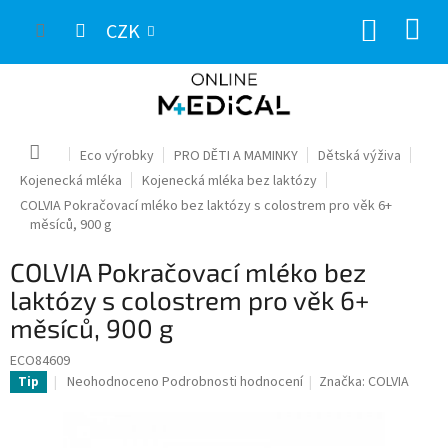
Přejít
NÁKUP
na
CZK
obsah
KOŠÍK
Domů
Eco výrobky
PRO DĚTI A MAMINKY
Dětská výživa
Kojenecká mléka
Kojenecká mléka bez laktózy
COLVIA Pokračovací mléko bez laktózy s colostrem pro věk 6+
měsíců, 900 g
COLVIA Pokračovací mléko bez
laktózy s colostrem pro věk 6+
měsíců, 900 g
ECO84609
Průměrné
Neohodnoceno
Podrobnosti hodnocení
Značka:
COLVIA
Tip
hodnocení
produktu
je