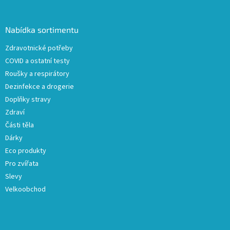
á
p
a
Nabídka sortimentu
t
Zdravotnické potřeby
í
COVID a ostatní testy
Roušky a respirátory
Dezinfekce a drogerie
Doplňky stravy
Zdraví
Části těla
Dárky
Eco produkty
Pro zvířata
Slevy
Velkoobchod