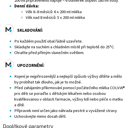
200 ml připraveného nápoje = 6 odměrek doplnit 180 ml vody.
Denní dávka:
Věk 6–8 měsíců: 6 x 200 ml mléka
Věk nad 8 měsíců: 5 x 200 ml mléka
SKLADOVÁNÍ:
Po každém použití obal řádně uzavřete.
Skladujte na suchém a chladném místě při teplotě do 25°C.
Chraňte před přímým slunečním světlem.
UPOZORNĚNÍ:
Kojení je nejpřirozenější a nejlepší způsob výživy dítěte a mělo
by probíhat tak dlouho, jak je to možné.
Před zahájením přikrmování pomocí počátečního mléka COLVIA®
pro děti se poraďte s dětským lékařem nebo osobou
kvalifikovanou v oblasti farmacie, výživy lidí nebo péče o matku
a dítě.
Přípravek není určen jako náhrada pestré a vyvážené stravy.
Uchovávejte mimo dosah dětí.
Doplňkové parametry