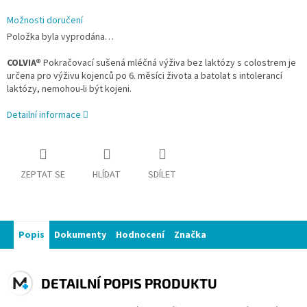
Možnosti doručení
Položka byla vyprodána…
COLVIA®
Pokračovací sušená mléčná výživa bez laktózy s colostrem je
určena pro výživu kojenců po 6. měsíci života a batolat s intolerancí
laktózy, nemohou-li být kojeni.
Detailní informace
ZEPTAT SE
HLÍDAT
SDÍLET
Popis
Dokumenty
Hodnocení
Značka
DETAILNÍ POPIS PRODUKTU