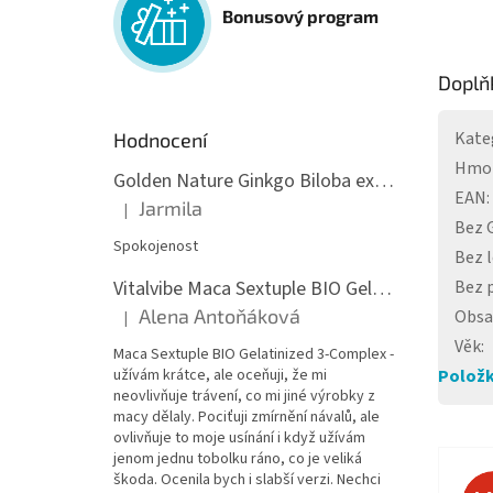
Bonusový program
Doplň
Kate
Hodnocení
Hmo
Golden Nature Ginkgo Biloba extrakt 50:1 60mg, 100 kapslí
EAN
:
Jarmila
|
Hodnocení produktu je 5 z 5 hvězdiček.
Bez
Spokojenost
Bez 
Vitalvibe Maca Sextuple BIO Gelatinized 3-Complex, 60 kapslí
Bez 
Alena Antoňáková
Obsa
|
Hodnocení produktu je 5 z 5 hvězdiček.
Věk
:
Maca Sextuple BIO Gelatinized 3-Complex -
užívám krátce, ale oceňuji, že mi
Položk
neovlivňuje trávení, co mi jiné výrobky z
macy dělaly. Pociťuji zmírnění návalů, ale
ovlivňuje to moje usínání i když užívám
jenom jednu tobolku ráno, co je veliká
škoda. Ocenila bych i slabší verzi. Nechci