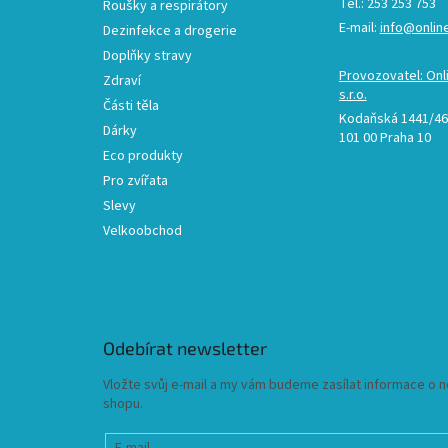
Tel.: 253 253 753
Roušky a respirátory
E-mail:
info@onlin
Dezinfekce a drogerie
Doplňky stravy
Provozovatel: Onl
Zdraví
s.r.o.
Části těla
Kodaňská 1441/46,
Dárky
101 00 Praha 10
Eco produkty
Pro zvířata
Slevy
Velkoobchod
Odebírat newsletter
Vložte svůj e-mail a my vám budeme zasílat informace o
shopu.