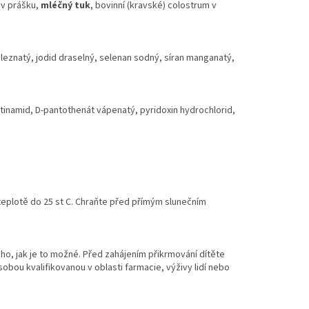
 v prášku,
mléčný
tuk
, bovinní (kravské) colostrum v
leznatý, jodid draselný, selenan sodný, síran manganatý,
otinamid, D-pantothenát vápenatý, pyridoxin hydrochlorid,
teplotě do 25 st C. Chraňte před přímým slunečním
ouho, jak je to možné. Před zahájením přikrmování dítěte
ou kvalifikovanou v oblasti farmacie, výživy lidí nebo