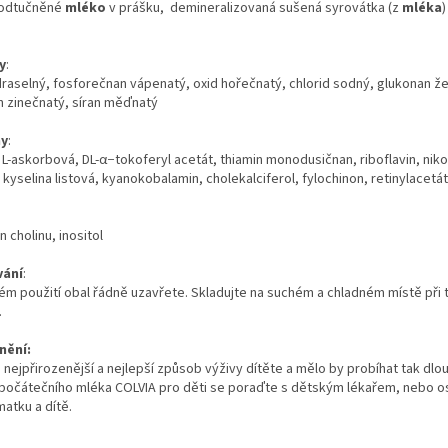
 odtučněné
mléko
v prášku, demineralizovaná sušená syrovátka (z
mléka
)
y
:
draselný, fosforečnan vápenatý, oxid hořečnatý, chlorid sodný, glukonan že
n zinečnatý, síran měďnatý
ny
:
 L-askorbová, DL-α−tokoferyl acetát, thiamin monodusičnan, riboflavin, nik
, kyselina listová, kyanokobalamin, cholekalciferol, fylochinon, retinylacetát
n cholinu, inositol
vání
:
m použití obal řádně uzavřete. Skladujte na suchém a chladném místě při 
.
nění:
e nejpřirozenější a nejlepší způsob výživy dítěte a mělo by probíhat tak dl
očátečního mléka COLVIA pro děti se poraďte s dětským lékařem, nebo osob
atku a dítě.