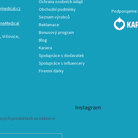
Ochrana osobních údajů
emedical.cz
Obchodní podmínky
Podporujeme:
Seznam výrobců
ineMedical
Reklamace
Bonusový program
 Vršovice,
Blog
Kariera
Spolupráce s dodavateli
Spolupráce s influencery
Firemní dárky
Instagram
 nových produktech na našem e-