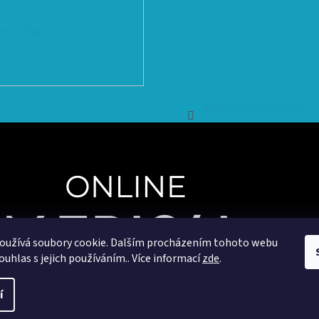
ních údajů
Sledovat na Instagramu
oužívá soubory cookie. Dalším procházením tohoto webu
ouhlas s jejich používáním.. Více informací
zde
.
Copyright 2025
OnlineMedical.cz
. Všechna práva vyhrazena.
Vytvořil a marketingově zajišťuje
HyperGroup.cz
í