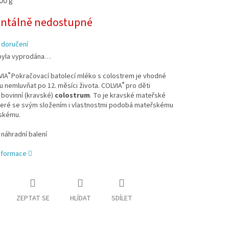
00 g
tálně nedostupné
 doručení
byla vyprodána…
®
VIA
Pokračovací batolecí mléko s colostrem je v
hodné
®
u nemluvňat po 12. měsíci života. COLVIA
pro děti
bovinní (kravské)
colostrum
. To je kravské mateřské
teré se svým složením i vlastnostmi podobá mateřskému
dskému.
náhradní balení
informace
ZEPTAT SE
HLÍDAT
SDÍLET