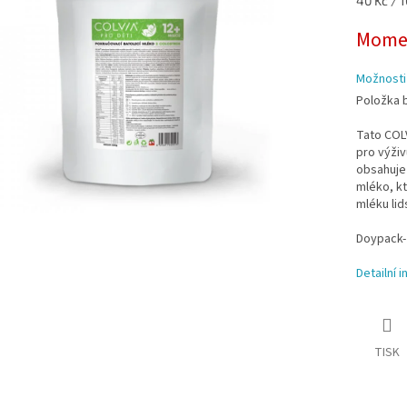
40 Kč / 1
cena:
ek.
Momen
Možnosti
Položka 
Tato COL
pro výživ
obsahuje
mléko, k
mléku li
Doypack- 
Detailní 
TISK