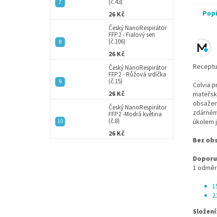
(č.43)
Pop
26 Kč
Český NanoRespirátor
FFP2 - Fialový sen
(č.106)
26 Kč
Receptu
Český NanoRespirátor
FFP2 - Růžová srdíčka
(č.15)
Colvia p
26 Kč
mateřské
obsažena
Český NanoRespirátor
zdárnému
FFP2 -Modrá květina
(č.8)
úkolem j
26 Kč
Bez ob
Doporuč
1 odměr
1
2
Složení