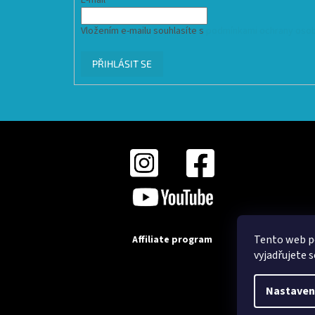
E-mail
Vložením e-mailu souhlasíte s
podmínkami ochrany osob
PŘIHLÁSIT SE
Tento web p
Affiliate program
vyjadřujete s
Nastaven