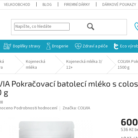
VELKOOBCHOD
BLOG
FIREMNÍ DÁRKY
DÁRKOVÉ POUKAZY
HLEDAT
Doplňky stravy
Drogerie
Zdraví a péče
Eco výro
ká
Kojenecká
Kojenecká mléka 3/
COLVIA Pok
va
mléka
12+
1500 g
IA Pokračovací batolecí mléko s colos
0 g
08
né
noceno
Podrobnosti hodnocení
Značka:
COLVIA
ní
600
u
536 Kč b
Měrná