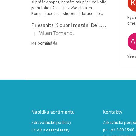
si prášek sypat, nemám tak přehled kolik
jsem toho užila. Jinak vše chválím.
Komunikace s e - shopem i doručení ok.
Rych
ome
Priessnitz Kloubní mazání De Luxe, 200ml
Milan Tomandl
|
Hodnocení produktu je 5 z 5 hvězdiček.
Mě pomáhá 👍
Vše 
Z
á
p
a
t
Nabídka sortimentu
Kontakty
í
Zdravotnické potřeby
Zákaznická podpo
po - pá 9:00-15:00
COVID a ostatní testy