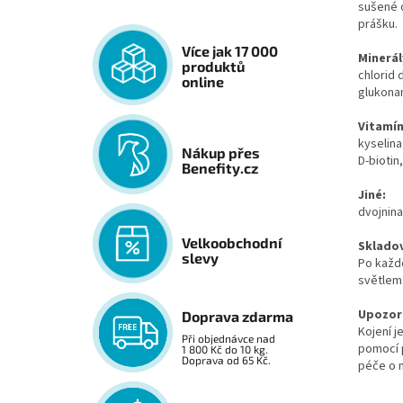
sušené
prášku.
Více jak 17 000
Minerál
produktů
chlorid 
online
glukona
Vitamí
kyselina
Nákup přes
D-biotin
Benefity.cz
Jiné:
dvojnina
Velkoobchodní
Sklado
slevy
Po každé
světlem
Upozor
Doprava zdarma
Kojení j
Při objednávce nad
pomocí p
1 800 Kč do 10 kg.
Doprava od 65 Kč.
péče o m