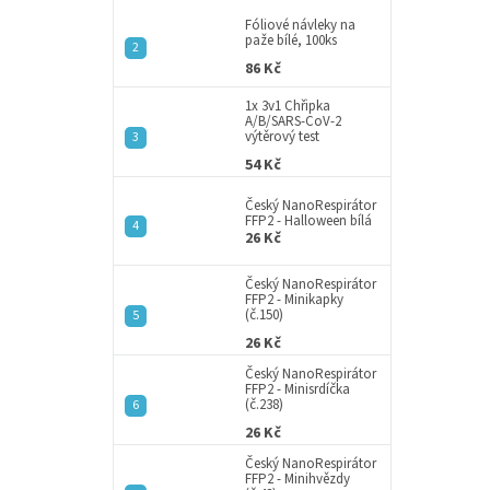
p
5
a
Fóliové návleky na
hvězdič
paže bílé, 100ks
n
86 Kč
e
l
1x 3v1 Chřipka
A/B/SARS-CoV-2
výtěrový test
54 Kč
Český NanoRespirátor
FFP2 - Halloween bílá
26 Kč
Český NanoRespirátor
FFP2 - Minikapky
(č.150)
26 Kč
Český NanoRespirátor
FFP2 - Minisrdíčka
(č.238)
26 Kč
Český NanoRespirátor
FFP2 - Minihvězdy