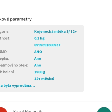
kové parametry
gorie
:
Kojenecká mléka 3/ 12+
tnost
:
0.1 kg
8595691600537
 GMO
:
ANO
lepku
:
Ano
palmového oleje
:
Ano
h balení
:
1500 g
12+ měsíců
a byla vyprodána…
Karel Pacholík