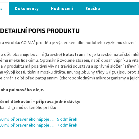
is
Dokumenty
Hodnocení
Značka
DETAILNÍ POPIS PRODUKTU
®
ra výrobku COLVIA
pro děti je výsledkem dlouhodobého výzkumu složení 
ro děti obsahuje bovinní (kravské)
kolostrum
. To je kravské mateřské mlé
mu mléku lidskému. Optimálně zvolené složení, např. obsah vápníku a vitami
 v produktu má pozitivní vliv na trávicí soustavu a správné složení stře
 vývoji kostí, tkání a mozku dítěte. Imunoglobuliny třídy G (IgG) jsou prot
e chránit dítě před patogenními (choroboplodnými) mikroorganismy a jejich
sahu palmového oleje.
ené dávkování – příprava jedné dávky:
ka = 5 gramů sušeného prášku
50 ml připraveného nápoje … 5 odměrek
10 ml připraveného nápoje … 7 odměrek
: