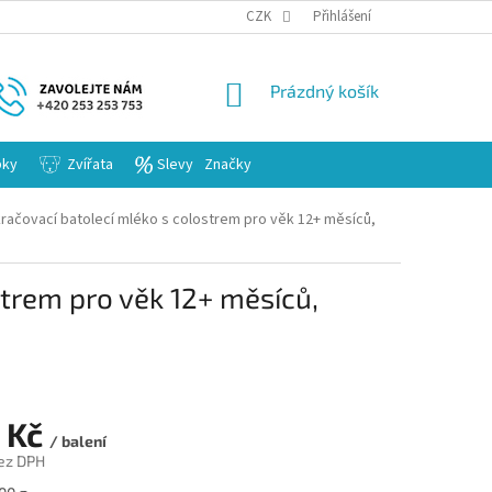
KARIERA
CZK
Přihlášení
NÁKUPNÍ
Prázdný košík
KOŠÍK
bky
Zvířata
Slevy
Značky
račovací batolecí mléko s colostrem pro věk 12+ měsíců,
trem pro věk 12+ měsíců,
 Kč
/ balení
ez DPH