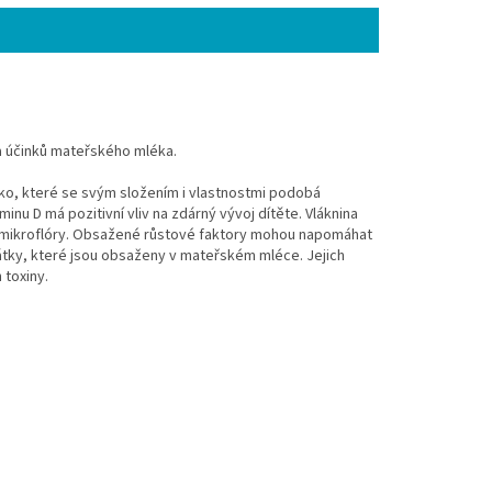
a účinků mateřského mléka.
ko, které se svým složením i vlastnostmi podobá
nu D má pozitivní vliv na zdárný vývoj dítěte. Vláknina
vní mikroflóry. Obsažené růstové faktory mohou napomáhat
ilátky, které jsou obsaženy v mateřském mléce. Jejich
 toxiny.