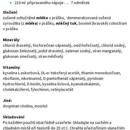
210 ml připraveného nápoje … 7 odměrek
Složení
:
sušené odtučněné
mléko
v prášku, demineralizovaná sušená
syrovátka (z
mléka
) v prášku,
mléčný
tuk
, bovinní (kravské) colostrum
v prášku.
Minerály
:
chlorid draselný, fosforečnan vápenatý, oxid hořečnatý, chlorid sodný,
glukonan železnatý, jodid draselný, selenan sodný, síran manganatý,
glukonan zinečnatý, síran měďnatý
Vitamíny
:
kyselina L-askorbová, DL-α−tokoferyl acetát, thiamin monodusičnan,
riboflavin, nikotinamid, D-pantothenát vápenatý, pyridoxin
hydrochlorid, D-biotin, kyselina listová, kyanokobalamin,
cholekalciferol, fylochinon, retinylacetát
Jiné:
dvojninan cholinu, inositol
Skladování
:
Po každém použití obal řádně uzavřete. Skladujte na suchém a
chladném místě při teplotě do 25 st C. Chraňte před přímým slunečním