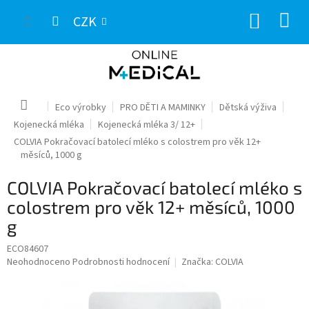
Přejít
NÁKUP
na
CZK
obsah
KOŠÍK
Domů
Eco výrobky
PRO DĚTI A MAMINKY
Dětská výživa
Kojenecká mléka
Kojenecká mléka 3/ 12+
COLVIA Pokračovací batolecí mléko s colostrem pro věk 12+
měsíců, 1000 g
COLVIA Pokračovací batolecí mléko s
colostrem pro věk 12+ měsíců, 1000
g
ECO84607
Průměrné
Neohodnoceno
Podrobnosti hodnocení
Značka:
COLVIA
hodnocení
produktu
je