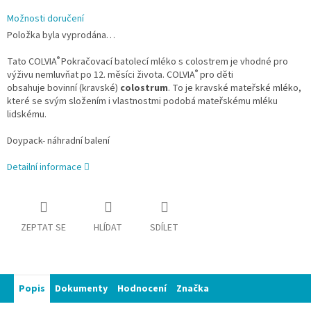
Možnosti doručení
Položka byla vyprodána…
®
Tato COLVIA
Pokračovací batolecí mléko s colostrem je v
hodné pro
®
výživu nemluvňat po 12. měsíci života. COLVIA
pro děti
obsahuje
bovinní (kravské)
colostrum
. To je kravské mateřské mléko,
které se svým složením i vlastnostmi podobá mateřskému mléku
lidskému.
Doypack- náhradní balení
Detailní informace
ZEPTAT SE
HLÍDAT
SDÍLET
Popis
Dokumenty
Hodnocení
Značka