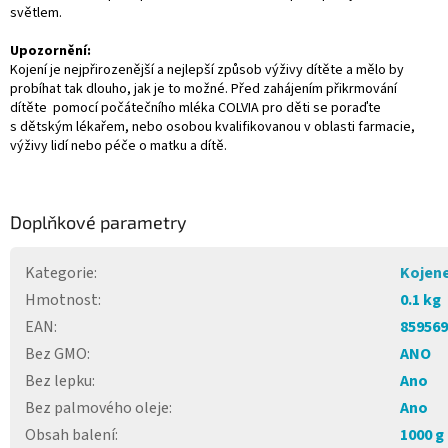
světlem.
Upozornění:
Kojení je nejpřirozenější a nejlepší způsob výživy dítěte a mělo by
probíhat tak dlouho, jak je to možné. Před zahájením přikrmování
dítěte pomocí počátečního mléka COLVIA pro děti se poraďte
s dětským lékařem, nebo osobou kvalifikovanou v oblasti farmacie,
výživy lidí nebo péče o matku a dítě.
Doplňkové parametry
Kategorie
:
Kojene
Hmotnost
:
0.1 kg
EAN
:
859569
Bez GMO
:
ANO
Bez lepku
:
Ano
Bez palmového oleje
:
Ano
Obsah balení
:
1000 g