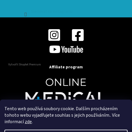
Sledovat na Instagramu
Vytvořil Shoptet Premium
Affiliate program
Tento web používá soubory cookie. Dalším procházením
Copyright 2025
OnlineMedical.cz
. Všechna práva
tohoto webu vyjadřujete souhlas s jejich používáním.. Více
vyhrazena.
informací
zde
.
Vytvořil a marketingově zajišťuje
HyperGroup.cz