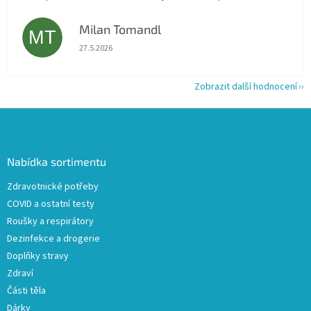
Milan Tomandl
MT
Hodnocení obchodu je 5 z 5 hvězdiček.
27.5.2026
Zobrazit další hodnocení
Z
á
p
a
Nabídka sortimentu
t
Zdravotnické potřeby
í
COVID a ostatní testy
Roušky a respirátory
Dezinfekce a drogerie
Doplňky stravy
Zdraví
Části těla
Dárky