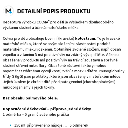
DETAILNÍ POPIS PRODUKTU
®
Receptura výrobku COLVIA
pro děti je výsledkem dlouhodobého
výzkumu složení a účinků mateřského mléka.
Colvia pro děti obsahuje bovinní (kravské)
kolostrum
. To je kravské
mateřské mléko, které se svým složením i vlastnostmi podobá
mateřskému mléku lidskému. Optimálně zvolené složení, např. obsah
vápníku a vitaminu D má pozitivní vliv na zdárný vývoj dítěte. Vláknina
obsažena v produktu má pozitivní vliv na trávicí soustavu a správné
složení střevní mikroflóry. Obsažené růstové faktory mohou
napomáhat zdárnému vývoji kostí, tkání a mozku dítěte. Imunoglobuliny
třídy G (IgG) jsou protilátky, které jsou obsaženy v mateřském mléce.
Jejich úkolem je chránit dítě před patogenními (choroboplodnými)
mikroorganismy a jejich toxiny.
Bez obsahu palmového oleje.
Doporučené dávkování – příprava jedné dávky:
1 odměrka = 5 gramů sušeného prášku
150 ml připraveného nápoje … 5 odměrek