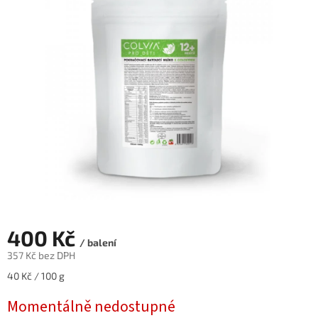
0,0
z
5
hvězdiček.
400 Kč
/ balení
357 Kč bez DPH
Měrná
40 Kč / 100 g
cena:
Momentálně nedostupné