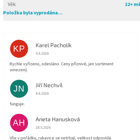
Věk
:
12+ mě
Položka byla vyprodána…
Karel Pacholík
KP
Hodnocení obchodu je 4 z 5 hvězdiček.
5.6.2026
Rychle vyřízeno, odesláno. Ceny příznivé, jen sortiment
omezený.
Jiří Nechvíl
JN
Hodnocení obchodu je 5 z 5 hvězdiček.
4.6.2026
funguje.
Aneta Hanusková
AH
Hodnocení obchodu je 5 z 5 hvězdiček.
28.5.2026
Vše v pořádku, rukavice se netrhají, velikost odpovídá.