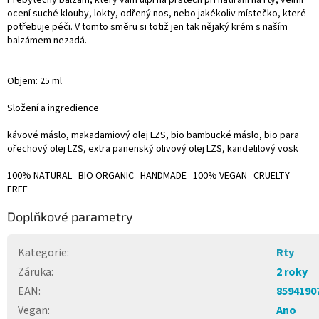
Přebytečný balzám, který vám ulpí na prstech při natírání na rty, velmi
ocení suché klouby, lokty, odřený nos, nebo jakékoliv místečko, které
potřebuje péči. V tomto směru si totiž jen tak nějaký krém s naším
balzámem nezadá.
Objem: 25 ml
Složení a ingredience
kávové máslo, makadamiový olej LZS, bio bambucké máslo, bio para
ořechový olej LZS, extra panenský olivový olej LZS, kandelilový vosk
100% NATURAL BIO ORGANIC HANDMADE 100% VEGAN CRUELTY
FREE
Doplňkové parametry
Kategorie
:
Rty
Záruka
:
2 roky
EAN
:
8594190
Vegan
:
Ano