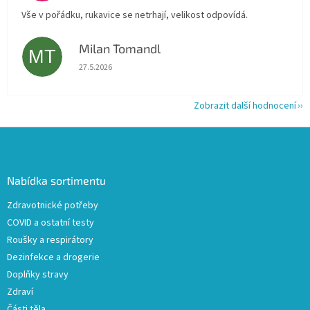
Vše v pořádku, rukavice se netrhají, velikost odpovídá.
Milan Tomandl
MT
Hodnocení obchodu je 5 z 5 hvězdiček.
27.5.2026
Zobrazit další hodnocení
Z
á
p
a
Nabídka sortimentu
t
Zdravotnické potřeby
í
COVID a ostatní testy
Roušky a respirátory
Dezinfekce a drogerie
Doplňky stravy
Zdraví
Části těla