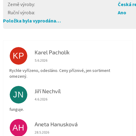
Země výroby
:
Česká r
Ruční výroba
:
Ano
Položka byla vyprodána…
Karel Pacholík
KP
Hodnocení obchodu je 4 z 5 hvězdiček.
5.6.2026
Rychle vyřízeno, odesláno. Ceny příznivé, jen sortiment
omezený.
Jiří Nechvíl
JN
Hodnocení obchodu je 5 z 5 hvězdiček.
4.6.2026
funguje.
Aneta Hanusková
AH
Hodnocení obchodu je 5 z 5 hvězdiček.
28.5.2026