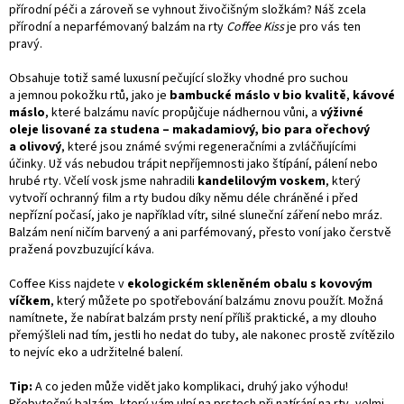
přírodní péči a zároveň se vyhnout živočišným složkám? Náš zcela
přírodní a neparfémovaný balzám na rty
Coffee Kiss
je pro vás ten
pravý.
Obsahuje totiž samé luxusní pečující složky vhodné pro suchou
a jemnou pokožku rtů, jako je
bambucké máslo v bio kvalitě
,
kávové
máslo
, které balzámu navíc propůjčuje nádhernou vůni, a
výživné
oleje lisované za studena – makadamiový, bio para ořechový
a olivový
, které jsou známé svými regeneračními a zvláčňujícími
účinky. Už vás nebudou trápit nepříjemnosti jako štípání, pálení nebo
hrubé rty. Včelí vosk jsme nahradili
kandelilovým voskem
, který
vytvoří ochranný film a rty budou díky němu déle chráněné i před
nepřízní počasí, jako je například vítr, silné sluneční záření nebo mráz.
Balzám není ničím barvený a ani parfémovaný, přesto voní jako čerstvě
pražená povzbuzující káva.
Coffee Kiss najdete v
ekologickém skleněném obalu s kovovým
víčkem
, který můžete po spotřebování balzámu znovu použít. Možná
namítnete, že nabírat balzám prsty není příliš praktické, a my dlouho
přemýšleli nad tím, jestli ho nedat do tuby, ale nakonec prostě zvítězilo
to nejvíc eko a udržitelné balení.
Tip:
A co jeden může vidět jako komplikaci, druhý jako výhodu!