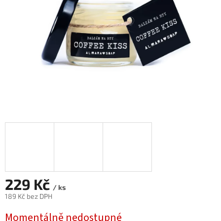
229 Kč
/ ks
189 Kč bez DPH
Měrná
Momentálně nedostupné
cena: