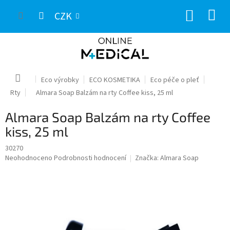
Přejít
NÁKUP
na
CZK
obsah
KOŠÍK
Domů
Eco výrobky
ECO KOSMETIKA
Eco péče o pleť
Rty
Almara Soap Balzám na rty Coffee kiss, 25 ml
Almara Soap Balzám na rty Coffee
kiss, 25 ml
30270
Průměrné
Neohodnoceno
Podrobnosti hodnocení
Značka:
Almara Soap
hodnocení
produktu
je
0,0
z
5
hvězdiček.