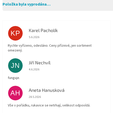
Položka byla vyprodána…
Karel Pacholík
KP
Hodnocení obchodu je 4 z 5 hvězdiček.
5.6.2026
Rychle vyřízeno, odesláno. Ceny příznivé, jen sortiment
omezený.
Jiří Nechvíl
JN
Hodnocení obchodu je 5 z 5 hvězdiček.
4.6.2026
funguje.
Aneta Hanusková
AH
Hodnocení obchodu je 5 z 5 hvězdiček.
28.5.2026
Vše v pořádku, rukavice se netrhají, velikost odpovídá.