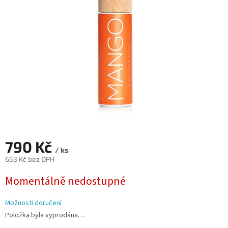
hvězdiček.
790 Kč
/ ks
653 Kč bez DPH
Měrná
Momentálně nedostupné
cena:
Možnosti doručení
Položka byla vyprodána…