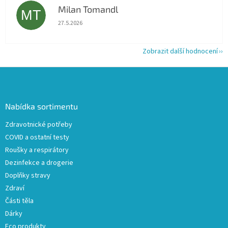
Milan Tomandl
MT
Hodnocení obchodu je 5 z 5 hvězdiček.
27.5.2026
Zobrazit další hodnocení
Z
á
p
a
Nabídka sortimentu
t
Zdravotnické potřeby
í
COVID a ostatní testy
Roušky a respirátory
Dezinfekce a drogerie
Doplňky stravy
Zdraví
Části těla
Dárky
Eco produkty