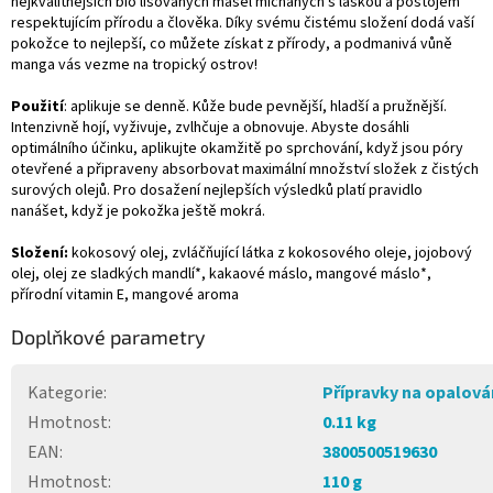
nejkvalitnějších bio lisovaných másel míchaných s láskou a postojem
respektujícím přírodu a člověka. Díky svému čistému složení dodá vaší
pokožce to nejlepší, co můžete získat z přírody, a podmanivá vůně
manga vás vezme na tropický ostrov!
Použití
: aplikuje se denně. Kůže bude pevnější, hladší a pružnější.
Intenzivně hojí, vyživuje, zvlhčuje a obnovuje. Abyste dosáhli
optimálního účinku, aplikujte okamžitě po sprchování, když jsou póry
otevřené a připraveny absorbovat maximální množství složek z čistých
surových olejů. Pro dosažení nejlepších výsledků platí pravidlo
nanášet, když je pokožka ještě mokrá.
Složení:
kokosový olej, zvláčňující látka z kokosového oleje, jojobový
olej, olej ze sladkých mandlí*, kakaové máslo, mangové máslo*,
přírodní vitamin E, mangové aroma
Doplňkové parametry
Kategorie
:
Přípravky na opalová
Hmotnost
:
0.11 kg
EAN
:
3800500519630
Hmotnost
:
110 g