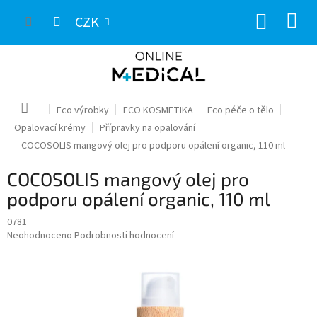
Přejít
NÁKUP
na
CZK
obsah
KOŠÍK
Domů
Eco výrobky
ECO KOSMETIKA
Eco péče o tělo
Opalovací krémy
Přípravky na opalování
COCOSOLIS mangový olej pro podporu opálení organic, 110 ml
COCOSOLIS mangový olej pro
podporu opálení organic, 110 ml
0781
Průměrné
Neohodnoceno
Podrobnosti hodnocení
hodnocení
produktu
je
0,0
z
5