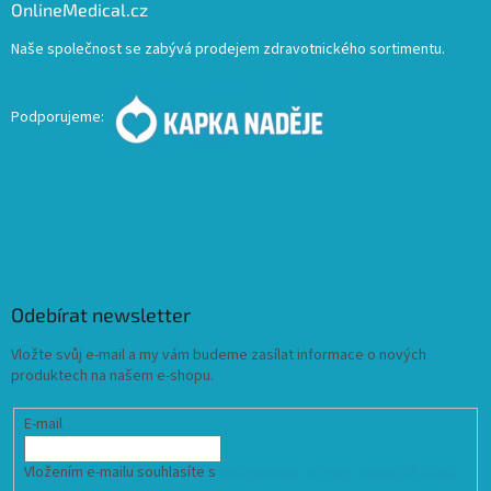
OnlineMedical.cz
Naše společnost se zabývá prodejem zdravotnického sortimentu.
Podporujeme:
Odebírat newsletter
Vložte svůj e-mail a my vám budeme zasílat informace o nových
produktech na našem e-shopu.
E-mail
Vložením e-mailu souhlasíte s
podmínkami ochrany osobních údajů