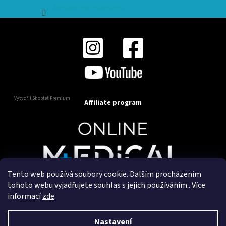
Sledovat na Instagramu
Vytvořil Shoptet Premium
Affiliate program
Tento web používá soubory cookie. Dalším procházením
Copyright 2025
OnlineMedical.cz
. Všechna práva
tohoto webu vyjadřujete souhlas s jejich používáním.. Více
vyhrazena.
informací
zde
.
Vytvořil a marketingově zajišťuje
HyperGroup.cz
Nastavení