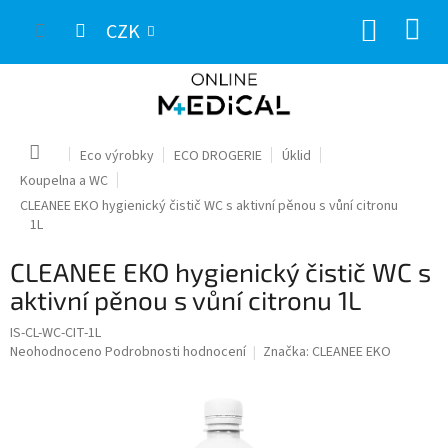
Přejít
NÁKUP
na
CZK
obsah
KOŠÍK
Domů
Eco výrobky
ECO DROGERIE
Úklid
Koupelna a WC
CLEANEE EKO hygienický čistič WC s aktivní pěnou s vůní citronu
1L
CLEANEE EKO hygienický čistič WC s
aktivní pěnou s vůní citronu 1L
IS-CL-WC-CIT-1L
Průměrné
Neohodnoceno
Podrobnosti hodnocení
Značka:
CLEANEE EKO
hodnocení
produktu
je
0,0
z