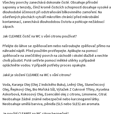
Všechny povrchy zanechává dokonale čisté. Obsahuje přírodní
saponiny a tenzidy, čímž kromě čisticích schopností dosahuje vysoké a
dlouhodobé účinnosti při odstraňování bílkovinného zamoření. Na
ošetřených plochách vytváří mikrofilm chránící před mikrobiální
kontaminací, zanechává dlouhodobou čistotu a pohlcuje nežádoucí
zápach.
Jak CLEANEE čistič na WC s vůní citronu používat?
Přelijte do láhve se zpěňovačem nebo našroubujte zpěňovač přímo na
náhradní náplň. Před použitím protřepejte. Aplikujte na pomocí
zpěňovače na znečištěný povrch na záchodě i okolní dlažbě a nechte
chvíli působit. Poté setřete pomocí měkké utěrky a případně
opláchněte vodou. V případě potřeby proces opakujte.
Jaké je složení CLEANEE na WC s vůní citronu?
Voda, Karanja Olej (Olej Z Indického Buku), Lněný Olej, Slunečnicový
Olej, Řepkový Olej, Bio Mořská Sůl, Výtažek Z Cukrové Třtiny, Kyselina
Askorbová, Kokosový Olej, Esenciální olej z citronu, Limonene, Citral.
Neobsahuje žádné známé nebezpečné nebo karcinogenní látky.
Neobsahuje umělá barviva, pěnidla (SLS nebo SLES) ani aromata.
Je použití CLEANEE na WC citron bezpečné?