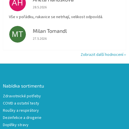
AH
Hodnocení obchodu je 5 z 5 hvězdiček.
28.5.2026
Vše v pořádku, rukavice se netrhají, velikost odpovídá.
Milan Tomandl
MT
Hodnocení obchodu je 5 z 5 hvězdiček.
27.5.2026
Zobrazit další hodnocení
Z
á
p
a
Nabídka sortimentu
t
Zdravotnické potřeby
í
COVID a ostatní testy
Roušky a respirátory
Dezinfekce a drogerie
Doplňky stravy