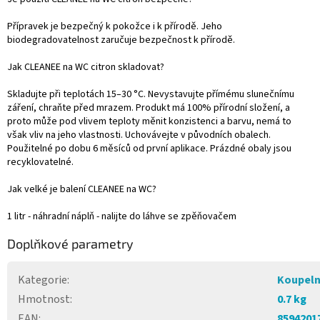
Přípravek je bezpečný k pokožce i k přírodě. Jeho
biodegradovatelnost zaručuje bezpečnost k přírodě.
Jak CLEANEE na WC citron skladovat?
Skladujte při teplotách 15–30 °C. Nevystavujte přímému slunečnímu
záření, chraňte před mrazem. Produkt má 100% přírodní složení, a
proto může pod vlivem teploty měnit konzistenci a barvu, nemá to
však vliv na jeho vlastnosti. Uchovávejte v původních obalech.
Použitelné po dobu 6 měsíců od první aplikace. Prázdné obaly jsou
recyklovatelné.
Jak velké je balení CLEANEE na WC?
1 litr - náhradní náplň - nalijte do láhve se zpěňovačem
Doplňkové parametry
Kategorie
:
Koupeln
Hmotnost
:
0.7 kg
EAN
:
8594201