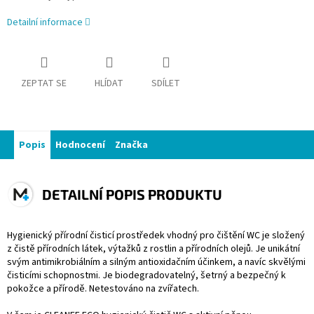
Detailní informace
ZEPTAT SE
HLÍDAT
SDÍLET
Popis
Hodnocení
Značka
DETAILNÍ POPIS PRODUKTU
Hygienický přírodní čisticí prostředek vhodný pro čištění WC je složený
z čistě přírodních látek, výtažků z rostlin a přírodních olejů. Je unikátní
svým antimikrobiálním a silným antioxidačním účinkem, a navíc skvělými
čisticími schopnostmi. Je biodegradovatelný, šetrný a bezpečný k
pokožce a přírodě. Netestováno na zvířatech.