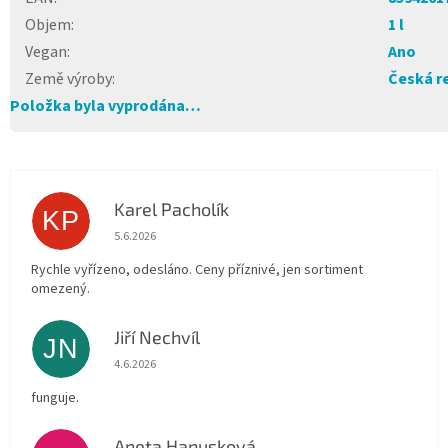
Objem
:
1 l
Vegan
:
Ano
Země výroby
:
Česká r
Položka byla vyprodána…
Karel Pacholík
KP
Hodnocení obchodu je 4 z 5 hvězdiček.
5.6.2026
Rychle vyřízeno, odesláno. Ceny příznivé, jen sortiment
omezený.
Jiří Nechvíl
JN
Hodnocení obchodu je 5 z 5 hvězdiček.
4.6.2026
funguje.
Aneta Hanusková