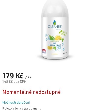
5
hvězdiček.
179 Kč
/ ks
148 Kč bez DPH
Měrná
Momentálně nedostupné
cena:
Možnosti doručení
Položka byla vyprodána…