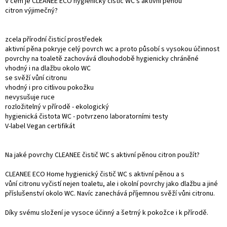
V čem je CLEANEE ECO hygienický čistič WC s aktivní pěnou
citron výjimečný?
zcela přírodní čisticí prostředek
aktivní pěna pokryje celý povrch wc a proto působí s vysokou účinnost
povrchy na toaletě zachovává dlouhodobě hygienicky chráněné
vhodný i na dlažbu okolo WC
se svěží vůní citronu
vhodný i pro citlivou pokožku
nevysušuje ruce
rozložitelný v přírodě - ekologický
hygienická čistota WC - potvrzeno laboratorními testy
V-label Vegan certifikát
Na jaké povrchy CLEANEE čistič WC s aktivní pěnou citron použít?
CLEANEE ECO Home hygienický čistič WC s aktivní pěnou a s
vůní citronu vyčistí nejen toaletu, ale i okolní povrchy jako dlažbu a jiné
příslušenství okolo WC. Navíc zanechává příjemnou svěží vůni citronu.
Díky svému složení je vysoce účinný a šetrný k pokožce i k přírodě.