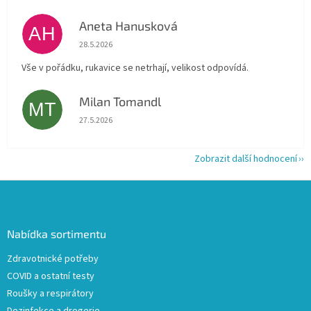
Aneta Hanusková
AH
Hodnocení obchodu je 5 z 5 hvězdiček.
28.5.2026
Vše v pořádku, rukavice se netrhají, velikost odpovídá.
Milan Tomandl
MT
Hodnocení obchodu je 5 z 5 hvězdiček.
27.5.2026
Zobrazit další hodnocení
Z
á
p
a
Nabídka sortimentu
t
Zdravotnické potřeby
í
COVID a ostatní testy
Roušky a respirátory
Dezinfekce a drogerie