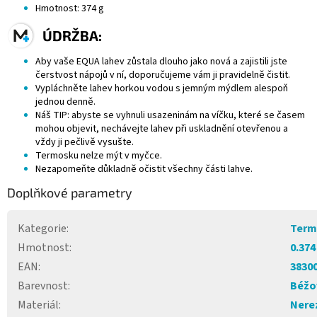
Hmotnost: 374 g
ÚDRŽBA:
Aby vaše EQUA lahev zůstala dlouho jako nová a zajistili jste
čerstvost nápojů v ní, doporučujeme vám ji pravidelně čistit.
Vypláchněte lahev horkou vodou s jemným mýdlem alespoň
jednou denně.
Náš TIP: abyste se vyhnuli usazeninám na víčku, které se časem
mohou objevit, nechávejte lahev při uskladnění otevřenou a
vždy ji pečlivě vysušte.
Termosku nelze mýt v myčce.
Nezapomeňte důkladně očistit všechny části lahve.
Doplňkové parametry
Kategorie
:
Termo
Hmotnost
:
0.374
EAN
:
3830
Barevnost
:
Béžo
Materiál
:
Nere