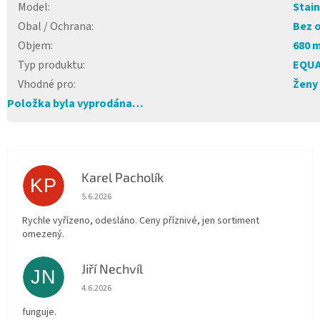
Model
:
Stain
Obal / Ochrana
:
Bez 
Objem
:
680 
Typ produktu
:
EQUA
Vhodné pro
:
Ženy
Položka byla vyprodána…
Karel Pacholík
KP
Hodnocení obchodu je 4 z 5 hvězdiček.
5.6.2026
Rychle vyřízeno, odesláno. Ceny příznivé, jen sortiment
omezený.
Jiří Nechvíl
JN
Hodnocení obchodu je 5 z 5 hvězdiček.
4.6.2026
funguje.