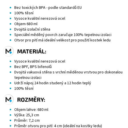
Bez toxických BPA - podle standardů EU
100% těsní
Vysoce kvalitní nerezová ocel
Objem 680 ml
Dvojitá izolační stěna
Speciální měděný povrch zaručuje 100% tepelnou izolaci
Otvor pro pití má ideální velikost pro použití kostek ledu
MATERIÁL:
Vysoce kvalitní nerezová ocel
Bez BPF, BPS bifenolů
Dvojitá vakuová stěna s vrchní měděnou vrstvou pro dokonalou
tepelnou izolaci
Udrží nápoj 24 hodin studený a 12 hodin teplý
100% těsní
ROZMĚRY:
Objem lahve: 680 ml
Výška: 25,3 cm
Průměr: 7,2 cm
Průměr otvoru pro pití: 4 cm (ideální na kostky ledu)