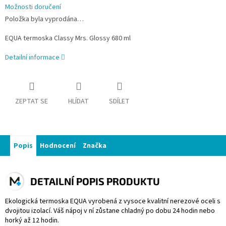
Možnosti doručení
Položka byla vyprodána…
EQUA termoska Classy Mrs. Glossy 680 ml
Detailní informace
ZEPTAT SE
HLÍDAT
SDÍLET
Popis
Hodnocení
Značka
DETAILNÍ POPIS PRODUKTU
Ekologická termoska EQUA vyrobená z vysoce kvalitní nerezové oceli s
dvojitou izolací. Váš nápoj v ní zůstane chladný po dobu 24 hodin nebo
horký až 12 hodin.