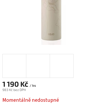
1 190 Kč
/ ks
983 Kč bez DPH
Měrná
Momentálně nedostupné
cena: