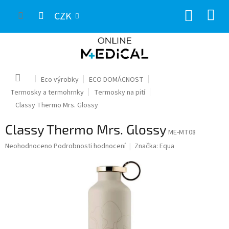
Přejít
NÁKUP
na
CZK
obsah
KOŠÍK
Domů
Eco výrobky
ECO DOMÁCNOST
Termosky a termohrnky
Termosky na pití
Classy Thermo Mrs. Glossy
Classy Thermo Mrs. Glossy
ME-MT08
Průměrné
Neohodnoceno
Podrobnosti hodnocení
Značka:
Equa
hodnocení
produktu
je
0,0
z
5
hvězdiček.