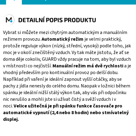
DETAILNÍ POPIS PRODUKTU
Vybrat si můžete mezi chytrým automatickým a manuálním
režimem provozu.
Automatický režim
je velmi praktický,
protože reguluje výkon (nízký, střední, vysoký) podle toho, jak
moc je v okolí znečištěný vzduch. Vy tak máte jistotu, že ať se
doma děje cokoliv, GUARD vždy pracuje na tom, aby byl vzduch
v místnosti co nejčistší.
Manuální režim má dvě rychlosti
a je
vhodný především pro kontinuální provoz po delší dobu.
Například při vaření je ideální zapnout vyšší otáčky, aby se
pachy z jídla nenesly do celého domu. Naopak v ložnici během
spánku je ideální nižší stálý výkon tak, aby vás při odpočinku
nic nerušilo a mohli jste si užívat čistý a svěží vzduch i v
noci.
Velice užitečná je při spánku funkce časovače pro
automatické vypnutí (2,4 nebo 8 hodin) nebo stmívatelný
displej.