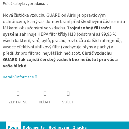
Položka byla vyprodána…
Nová čistička vzduchu GUARD od Airbi je opravdovým
ochráncem, který váš domov brání před škodlivými částicemi a
látkami obsaženými ve vzduchu.
Trojnásobný filtrační
systém
zahrnuje HEPA filtr třídy H13 (odstraní až 99,95 %
všech bakterií, virů, pylů, prachu, roztočů a dalších alergenů),
vysoce efektivní uhlíkový filtr (zachycuje plyny a pachy) a
předfiltr pro filtraci největších nečistot.
Čistič vzduchu
GUARD tak zajistí čerstvý vzduch bez nečistot pro vás a
vaše blízké
Detailní informace
ZEPTAT SE
HLÍDAT
SDÍLET
Popis
Dokumenty
Hodnocení
Značka