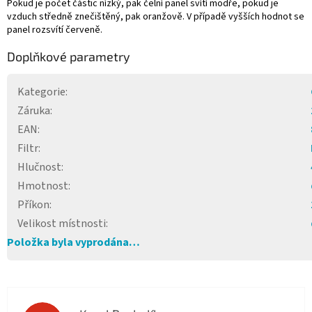
Pokud je počet částic nízký, pak čelní panel svítí modře, pokud je
vzduch středně znečištěný, pak oranžově. V případě vyšších hodnot se
panel rozsvítí červeně.
Doplňkové parametry
Kategorie
:
Záruka
:
EAN
:
Filtr
:
Hlučnost
:
Hmotnost
:
Příkon
:
Velikost místnosti
:
Položka byla vyprodána…