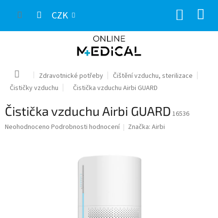
Přejít
NÁKUP
na
CZK
obsah
KOŠÍK
Domů
Zdravotnické potřeby
Čištění vzduchu, sterilizace
Čističky vzduchu
Čistička vzduchu Airbi GUARD
Čistička vzduchu Airbi GUARD
16536
Průměrné
Neohodnoceno
Podrobnosti hodnocení
Značka:
Airbi
hodnocení
produktu
je
0,0
z
5
hvězdiček.