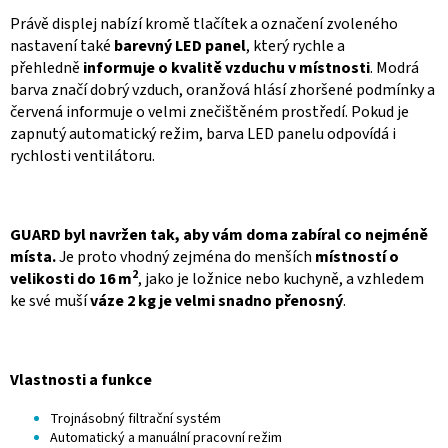
Právě displej nabízí kromě tlačítek a označení zvoleného
nastavení také
barevný LED panel
, který rychle a
přehledně
informuje o kvalitě vzduchu v místnosti
. Modrá
barva značí dobrý vzduch, oranžová hlásí zhoršené podmínky a
červená informuje o velmi znečištěném prostředí. Pokud je
zapnutý automatický režim, barva LED panelu odpovídá i
rychlosti ventilátoru.
GUARD byl navržen tak, aby vám doma zabíral co nejméně
místa.
Je proto vhodný zejména do menších
místností o
2
velikosti do 16 m
, jako je ložnice nebo kuchyně, a vzhledem
ke své muší
váze 2 kg je velmi snadno přenosný
.
Vlastnosti a funkce
Trojnásobný filtrační systém
Automatický a manuální pracovní režim