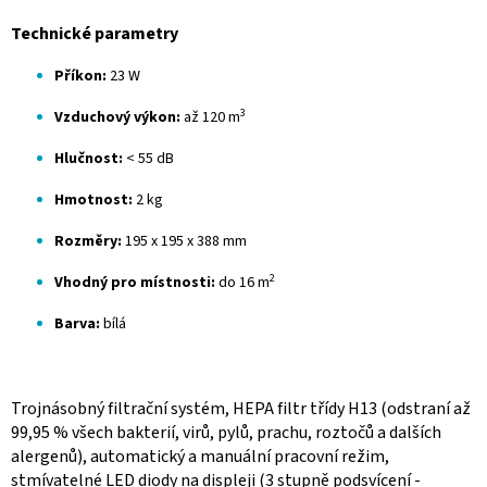
Technické parametry
Příkon:
23 W
3
Vzduchový výkon:
až 120 m
Hlučnost:
< 55 dB
Hmotnost:
2 kg
Rozměry:
195 x 195 x 388 mm
2
Vhodný pro místnosti:
do 16 m
Barva:
bílá
Trojnásobný filtrační systém, HEPA filtr třídy H13 (odstraní až
99,95 % všech bakterií, virů, pylů, prachu, roztočů a dalších
alergenů), automatický a manuální pracovní režim,
stmívatelné LED diody na displeji (3 stupně podsvícení -