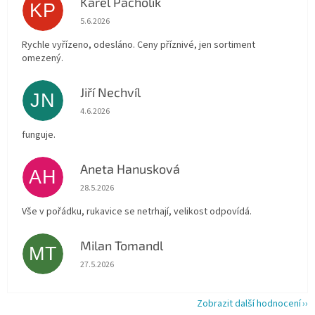
Karel Pacholík
KP
Hodnocení obchodu je 4 z 5 hvězdiček.
5.6.2026
Rychle vyřízeno, odesláno. Ceny příznivé, jen sortiment
omezený.
Jiří Nechvíl
JN
Hodnocení obchodu je 5 z 5 hvězdiček.
4.6.2026
funguje.
Aneta Hanusková
AH
Hodnocení obchodu je 5 z 5 hvězdiček.
28.5.2026
Vše v pořádku, rukavice se netrhají, velikost odpovídá.
Milan Tomandl
MT
Hodnocení obchodu je 5 z 5 hvězdiček.
27.5.2026
Zobrazit další hodnocení