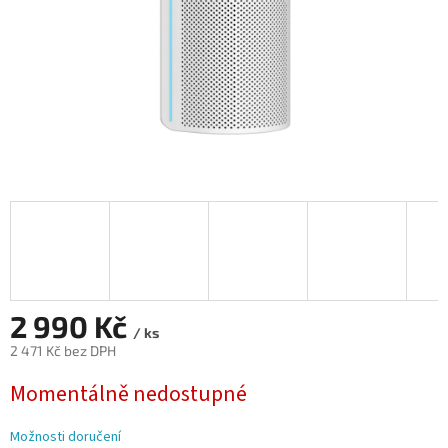
2 990 Kč
/ ks
2 471 Kč bez DPH
Měrná
Momentálně nedostupné
cena:
Možnosti doručení