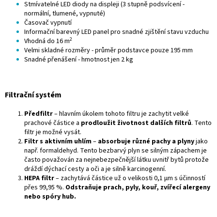
Stmívatelné LED diody na displeji (3 stupně podsvícení -
normální, tlumené, vypnuté)
Časovač vypnutí
Informační barevný LED panel pro snadné zjištění stavu vzduchu
2
Vhodná do 16 m
Velmi skladné rozměry - průměr podstavce pouze 195 mm
Snadné přenášení - hmotnost jen 2 kg
Filtrační systém
Předfiltr
– hlavním úkolem tohoto filtru je zachytit velké
prachové částice a
prodloužit životnost dalších filtrů
. Tento
filtr je možné vysát.
Filtr s aktivním uhlím
–
absorbuje různé pachy a plyny
jako
např. formaldehyd. Tento bezbarvý plyn se silným zápachem je
často považován za nejnebezpečnější látku uvnitř bytů protože
dráždí dýchací cesty a oči a je silně karcinogenní.
HEPA filtr
– zachytává částice už o velikosti 0,1 µm s účinností
přes 99,95 %.
Odstraňuje prach, pyly, kouř, zvířecí alergeny
nebo spóry hub.