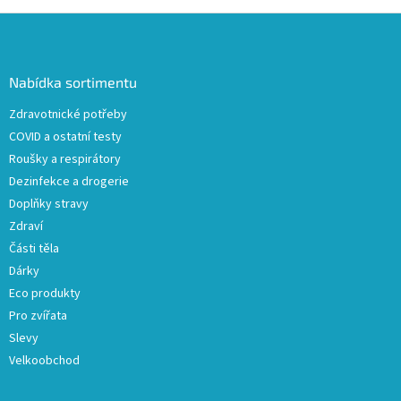
Z
á
p
a
Nabídka sortimentu
t
Zdravotnické potřeby
í
COVID a ostatní testy
Roušky a respirátory
Dezinfekce a drogerie
Doplňky stravy
Zdraví
Části těla
Dárky
Eco produkty
Pro zvířata
Slevy
Velkoobchod