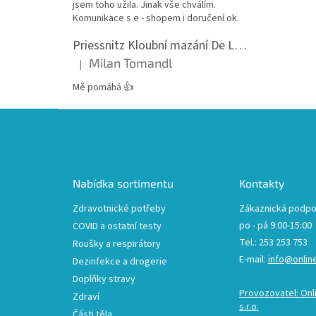
jsem toho užila. Jinak vše chválím.
Komunikace s e - shopem i doručení ok.
Priessnitz Kloubní mazání De Luxe, 200ml
Milan Tomandl
|
Hodnocení produktu je 5 z 5 hvězdiček.
Mě pomáhá 👍
Z
á
p
a
t
Nabídka sortimentu
Kontakty
í
Zdravotnické potřeby
Zákaznická podpo
po - pá 9:00-15:00
COVID a ostatní testy
Tel.: 253 253 753
Roušky a respirátory
E-mail:
info@onlin
Dezinfekce a drogerie
Doplňky stravy
Provozovatel: Onl
Zdraví
s.r.o.
Části těla