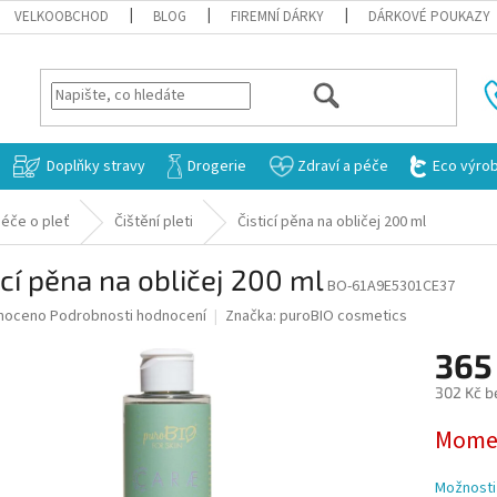
VELKOOBCHOD
BLOG
FIREMNÍ DÁRKY
DÁRKOVÉ POUKAZY
HLEDAT
Doplňky stravy
Drogerie
Zdraví a péče
Eco výro
éče o pleť
Čištění pleti
Čisticí pěna na obličej 200 ml
icí pěna na obličej 200 ml
BO-61A9E5301CE37
né
noceno
Podrobnosti hodnocení
Značka:
puroBIO cosmetics
ní
365
u
302 Kč b
Měrná
Momen
cena:
ek.
Možnosti