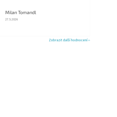
Milan Tomandl
Hodnocení obchodu je 5 z 5 hvězdiček.
27.5.2026
Zobrazit další hodnocení