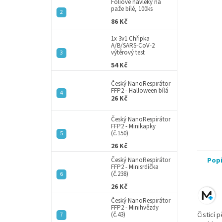
a
Fóliové návleky na
paže bílé, 100ks
n
86 Kč
e
l
1x 3v1 Chřipka
A/B/SARS-CoV-2
výtěrový test
54 Kč
Český NanoRespirátor
FFP2 - Halloween bílá
26 Kč
Český NanoRespirátor
FFP2 - Minikapky
(č.150)
26 Kč
Český NanoRespirátor
Pop
FFP2 - Minisrdíčka
(č.238)
26 Kč
Český NanoRespirátor
FFP2 - Minihvězdy
(č.43)
Čisticí 