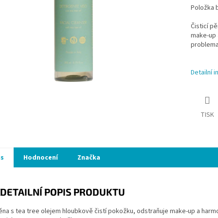
Položka 
Čisticí p
make-up 
problema
Detailní 
TISK
is
Hodnocení
Značka
DETAILNÍ POPIS PRODUKTU
pěna s tea tree olejem hloubkově čistí pokožku, odstraňuje make-up a har