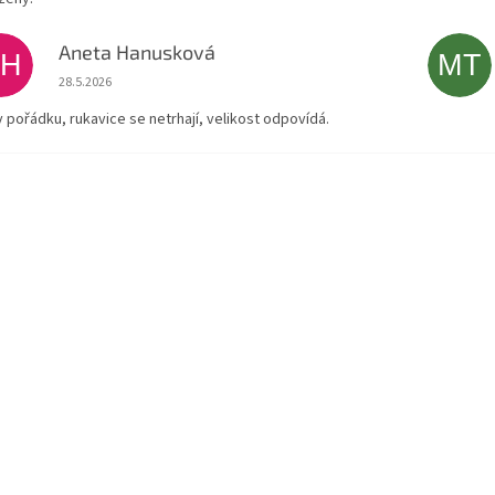
Aneta Hanusková
AH
MT
Hodnocení obchodu je 5 z 5 hvězdiček.
28.5.2026
v pořádku, rukavice se netrhají, velikost odpovídá.