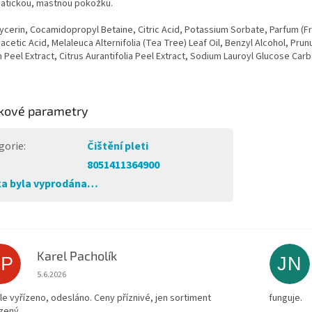
atickou, mastnou pokožku.
ycerin, Cocamidopropyl Betaine, Citric Acid, Potassium Sorbate, Parfum (F
cetic Acid, Melaleuca Alternifolia (Tea Tree) Leaf Oil, Benzyl Alcohol, Pru
Peel Extract, Citrus Aurantifolia Peel Extract, Sodium Lauroyl Glucose Car
kové parametry
gorie
:
Čištění pleti
8051411364900
a byla vyprodána…
Karel Pacholík
KP
JN
Hodnocení obchodu je 4 z 5 hvězdiček.
5.6.2026
le vyřízeno, odesláno. Ceny příznivé, jen sortiment
funguje.
zený.