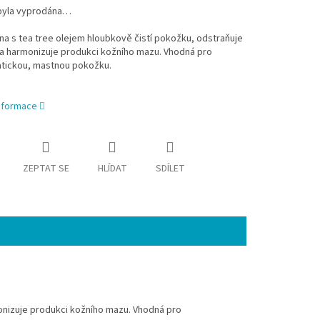
byla vyprodána…
ěna s tea tree olejem hloubkově čistí pokožku, odstraňuje
a harmonizuje produkci kožního mazu. Vhodná pro
tickou, mastnou pokožku.
informace
ZEPTAT SE
HLÍDAT
SDÍLET
monizuje produkci kožního mazu. Vhodná pro