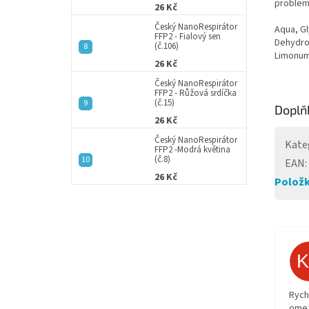
problem
26 Kč
Český NanoRespirátor
Aqua, Gl
FFP2 - Fialový sen
Dehydroa
(č.106)
Limonum 
26 Kč
Český NanoRespirátor
FFP2 - Růžová srdíčka
(č.15)
Doplň
26 Kč
Český NanoRespirátor
Kate
FFP2 -Modrá květina
(č.8)
EAN
:
26 Kč
Položk
Rych
ome