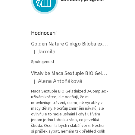
Hodnocení
Golden Nature Ginkgo Biloba extrakt 50:1 60mg, 100 kapslí
Jarmila
|
Hodnocení produktu je 5 z 5 hvězdiček.
Spokojenost
Vitalvibe Maca Sextuple BIO Gelatinized 3-Complex, 60 kapslí
Alena Antoňáková
|
Hodnocení produktu je 5 z 5 hvězdiček.
Maca Sextuple BIO Gelatinized 3-Complex -
užívám krátce, ale oceňuji, že mi
neovlivňuje trávení, co mi jiné výrobky z
macy dělaly. Pociťuji zmírnění návalů, ale
ovlivňuje to moje usínání i když užívám
jenom jednu tobolku ráno, co je veliká
škoda. Ocenila bych i slabší verzi. Nechci
si prášek sypat, nemám tak přehled kolik