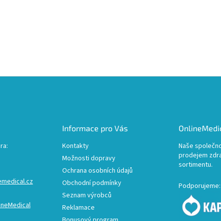
Informace pro Vás
OnlineMedic
ra:
Kontakty
Naše společno
prodejem zdr
Možnosti dopravy
sortimentu.
Ochrana osobních údajů
emedical.cz
Obchodní podmínky
Podporujeme:
Seznam výrobců
ineMedical
Reklamace
Bonusový program