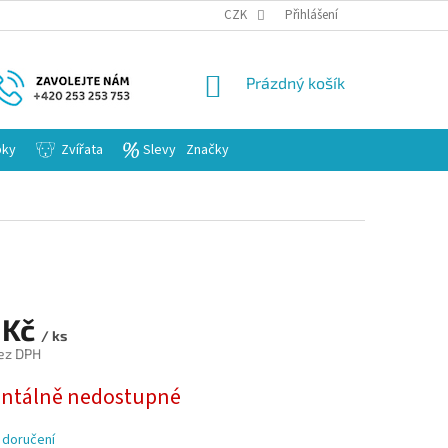
KARIERA
CZK
Přihlášení
NÁKUPNÍ
Prázdný košík
KOŠÍK
bky
Zvířata
Slevy
Značky
 Kč
/ ks
ez DPH
tálně nedostupné
 doručení