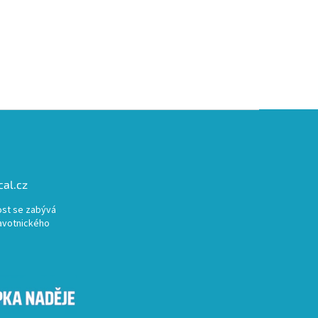
al.cz
st se zabývá
avotnického