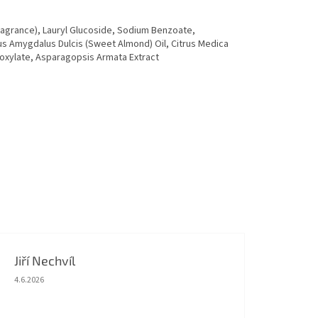
ragrance), Lauryl Glucoside, Sodium Benzoate,
nus Amygdalus Dulcis (Sweet Almond) Oil, Citrus Medica
boxylate, Asparagopsis Armata Extract
Jiří Nechvíl
Hodnocení obchodu je 5 z 5 hvězdiček.
4.6.2026