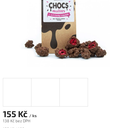
hvězdiček.
155 Kč
/ ks
138 Kč bez DPH