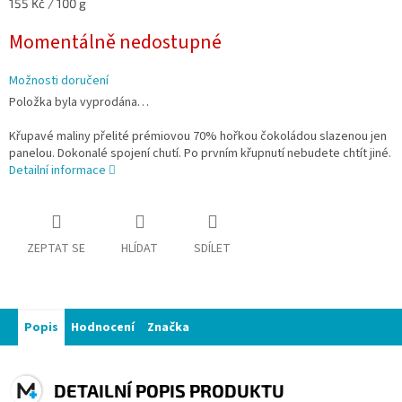
Měrná
155 Kč / 100 g
cena:
Momentálně nedostupné
Možnosti doručení
Položka byla vyprodána…
Křupavé maliny přelité prémiovou 70% hořkou čokoládou slazenou jen
panelou. Dokonalé spojení chutí. Po prvním křupnutí nebudete chtít jiné.
Detailní informace
ZEPTAT SE
HLÍDAT
SDÍLET
Popis
Hodnocení
Značka
DETAILNÍ POPIS PRODUKTU