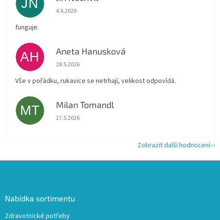
JN
Hodnocení obchodu je 5 z 5 hvězdiček.
4.6.2026
funguje.
Aneta Hanusková
AH
Hodnocení obchodu je 5 z 5 hvězdiček.
28.5.2026
Vše v pořádku, rukavice se netrhají, velikost odpovídá.
Milan Tomandl
MT
Hodnocení obchodu je 5 z 5 hvězdiček.
27.5.2026
Zobrazit další hodnocení
Z
á
p
a
Nabídka sortimentu
t
Zdravotnické potřeby
í