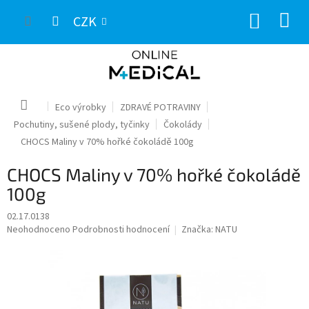
Přejít
NÁKUP
na
CZK
obsah
KOŠÍK
Domů
Eco výrobky
ZDRAVÉ POTRAVINY
Pochutiny, sušené plody, tyčinky
Čokolády
CHOCS Maliny v 70% hořké čokoládě 100g
CHOCS Maliny v 70% hořké čokoládě
100g
02.17.0138
Průměrné
Neohodnoceno
Podrobnosti hodnocení
Značka:
NATU
hodnocení
produktu
je
0,0
z
5