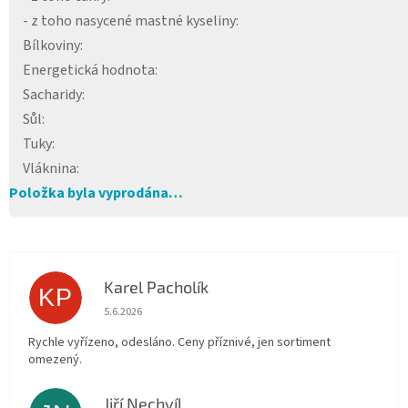
- z toho nasycené mastné kyseliny
:
Bílkoviny
:
Energetická hodnota
:
Sacharidy
:
Sůl
:
Tuky
:
Vláknina
:
Položka byla vyprodána…
Karel Pacholík
KP
Hodnocení obchodu je 4 z 5 hvězdiček.
5.6.2026
Rychle vyřízeno, odesláno. Ceny příznivé, jen sortiment
omezený.
Jiří Nechvíl