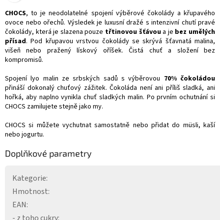
CHOCS
, to je neodolatelné spojení výběrové čokolády a křupavého
ovoce nebo ořechů. Výsledek je luxusní dražé s intenzivní chutí pravé
čokolády, která je slazena pouze
třtinovou šťávou
a je
bez umělých
přísad
. Pod křupavou vrstvou čokolády se skrývá šťavnatá malina,
višeň nebo pražený lískový oříšek. Čistá chuť a složení bez
kompromisů.
Spojení lyo malin ze srbských sadů s výběrovou
70% čokoládou
přináší dokonalý chuťový zážitek. Čokoláda není ani příliš sladká, ani
hořká, aby naplno vynikla chuť sladkých malin. Po prvním ochutnání si
CHOCS zamilujete stejně jako my.
CHOCS si můžete vychutnat samostatně nebo přidat do müsli, kaší
nebo jogurtu.
Doplňkové parametry
Kategorie
:
Hmotnost
:
EAN
:
- z toho cukry
: