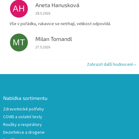
Aneta Hanusková
AH
Hodnocení obchodu je 5 z 5 hvězdiček.
28.5.2026
Vše v pořádku, rukavice se netrhají, velikost odpovídá.
Milan Tomandl
MT
Hodnocení obchodu je 5 z 5 hvězdiček.
27.5.2026
Zobrazit další hodnocení
Z
á
p
a
Nabídka sortimentu
t
Zdravotnické potřeby
í
COVID a ostatní testy
Roušky a respirátory
Dezinfekce a drogerie