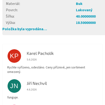
Materiál
:
Buk
Povrch
:
Lakovaný
Šířka
:
40.00000000
Výška
:
18.50000000
Položka byla vyprodána…
Karel Pacholík
KP
Hodnocení obchodu je 4 z 5 hvězdiček.
5.6.2026
Rychle vyřízeno, odesláno. Ceny příznivé, jen sortiment
omezený.
Jiří Nechvíl
JN
Hodnocení obchodu je 5 z 5 hvězdiček.
4.6.2026
funguje.