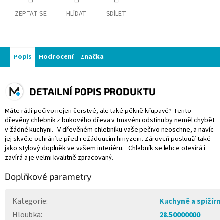
ZEPTAT SE
HLÍDAT
SDÍLET
Popis
Hodnocení
Značka
DETAILNÍ POPIS PRODUKTU
Máte rádi pečivo nejen čerstvé, ale také pěkně křupavé? Tento
dřevěný chlebník z bukového dřeva v tmavém odstínu by neměl chybět
v žádné kuchyni. V dřevěném chlebníku vaše pečivo neoschne, a navíc
jej skvěle ochráníte před nežádoucím hmyzem. Zároveň poslouží také
jako stylový doplněk ve vašem interiéru. Chlebník se lehce otevírá i
zavírá a je velmi kvalitně zpracovaný.
Doplňkové parametry
Kategorie
:
Kuchyně a spižír
Hloubka
:
28.50000000