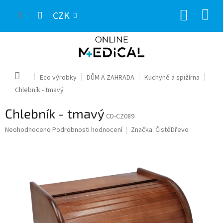
Přejít
NÁKUP
na
CZK
obsah
KOŠÍK
Domů
Eco výrobky
DŮM A ZAHRADA
Kuchyně a spižírna
Chlebník - tmavý
Chlebník - tmavý
CD-CZ089
Průměrné
Neohodnoceno
Podrobnosti hodnocení
Značka:
ČistéDřevo
hodnocení
produktu
je
0,0
z
5
hvězdiček.