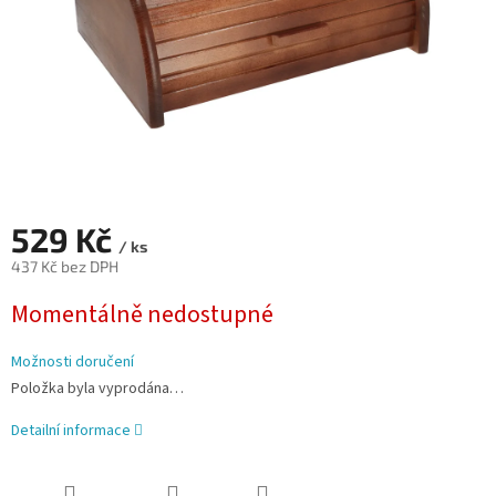
529 Kč
/ ks
437 Kč bez DPH
Měrná
Momentálně nedostupné
cena:
Možnosti doručení
Položka byla vyprodána…
Detailní informace