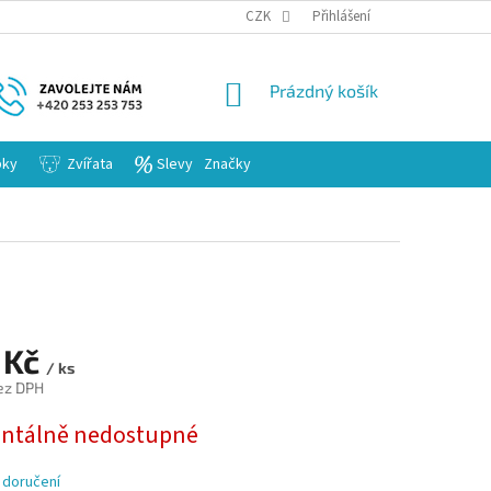
KARIERA
CZK
Přihlášení
NÁKUPNÍ
Prázdný košík
KOŠÍK
bky
Zvířata
Slevy
Značky
 Kč
/ ks
ez DPH
tálně nedostupné
 doručení