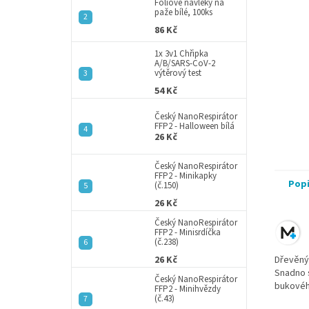
a
Fóliové návleky na
paže bílé, 100ks
n
86 Kč
e
l
1x 3v1 Chřipka
A/B/SARS-CoV-2
výtěrový test
54 Kč
Český NanoRespirátor
FFP2 - Halloween bílá
26 Kč
Český NanoRespirátor
FFP2 - Minikapky
Pop
(č.150)
26 Kč
Český NanoRespirátor
FFP2 - Minisrdíčka
(č.238)
26 Kč
Dřevěný
Snadno s
Český NanoRespirátor
bukovéh
FFP2 - Minihvězdy
(č.43)