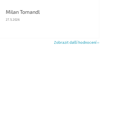
Milan Tomandl
Hodnocení obchodu je 5 z 5 hvězdiček.
27.5.2026
Zobrazit další hodnocení