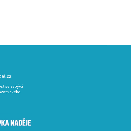
al.cz
st se zabývá
avotnického