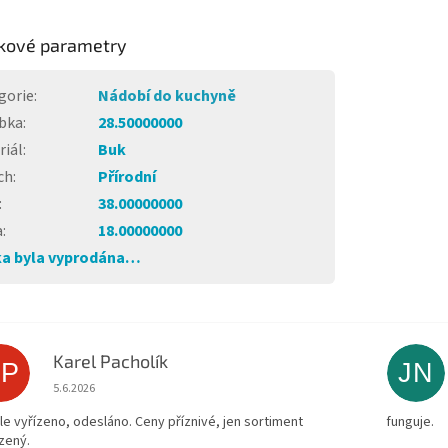
kové parametry
gorie
:
Nádobí do kuchyně
bka
:
28.50000000
riál
:
Buk
ch
:
Přírodní
:
38.00000000
a
:
18.00000000
a byla vyprodána…
Karel Pacholík
KP
JN
Hodnocení obchodu je 4 z 5 hvězdiček.
5.6.2026
le vyřízeno, odesláno. Ceny příznivé, jen sortiment
funguje.
zený.