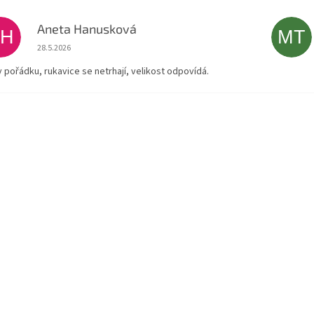
Aneta Hanusková
AH
MT
Hodnocení obchodu je 5 z 5 hvězdiček.
28.5.2026
v pořádku, rukavice se netrhají, velikost odpovídá.