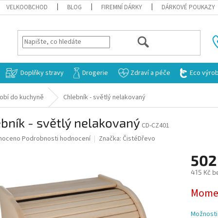
VELKOOBCHOD
BLOG
FIREMNÍ DÁRKY
DÁRKOVÉ POUKAZY
HLEDAT
Doplňky stravy
Drogerie
Zdraví a péče
Eco výro
obí do kuchyně
Chlebník - světlý nelakovaný
bník - světlý nelakovaný
CD-CZ401
né
noceno
Podrobnosti hodnocení
Značka:
ČistéDřevo
ní
502
u
415 Kč b
Měrná
Momen
cena:
ek.
Možnosti