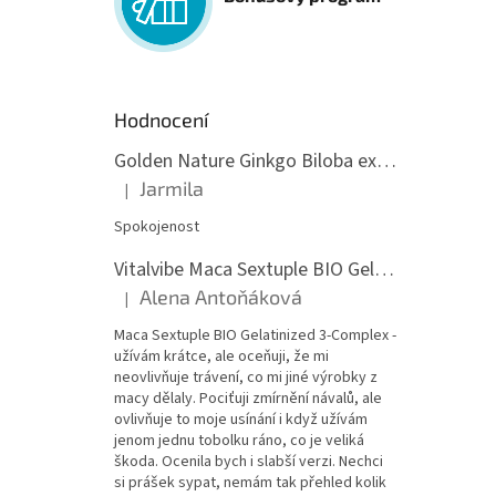
Hodnocení
Golden Nature Ginkgo Biloba extrakt 50:1 60mg, 100 kapslí
Jarmila
|
Hodnocení produktu je 5 z 5 hvězdiček.
Spokojenost
Vitalvibe Maca Sextuple BIO Gelatinized 3-Complex, 60 kapslí
Alena Antoňáková
|
Hodnocení produktu je 5 z 5 hvězdiček.
Maca Sextuple BIO Gelatinized 3-Complex -
užívám krátce, ale oceňuji, že mi
neovlivňuje trávení, co mi jiné výrobky z
macy dělaly. Pociťuji zmírnění návalů, ale
ovlivňuje to moje usínání i když užívám
jenom jednu tobolku ráno, co je veliká
škoda. Ocenila bych i slabší verzi. Nechci
si prášek sypat, nemám tak přehled kolik