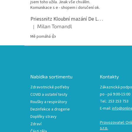
jsem toho užila. Jinak vše chválím.
Komunikace s e - shopem i doručení ok.
Priessnitz Kloubní mazání De Luxe, 200ml
Milan Tomandl
|
Hodnocení produktu je 5 z 5 hvězdiček.
Mě pomáhá 👍
Z
á
p
a
t
Nabídka sortimentu
Kontakty
í
Zdravotnické potřeby
Zákaznická podpo
po - pá 9:00-15:00
COVID a ostatní testy
Tel.: 253 253 753
Roušky a respirátory
E-mail:
info@onlin
Dezinfekce a drogerie
Doplňky stravy
Provozovatel: Onl
Zdraví
s.r.o.
Části těla