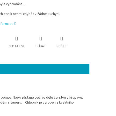
byla vyprodána…
hlebník nesmí chybět v žádné kuchyni.
informace
ZEPTAT SE
HLÍDAT
SDÍLET
u pomocníkovi zůstane pečivo déle čerstvé a křupavé.
dém interiéru. Chlebník je vyroben z kvalitního