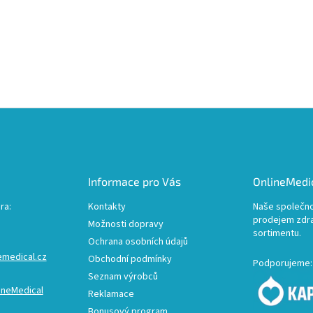
Informace pro Vás
OnlineMedic
ra:
Kontakty
Naše společno
prodejem zdr
Možnosti dopravy
sortimentu.
Ochrana osobních údajů
emedical.cz
Obchodní podmínky
Podporujeme:
Seznam výrobců
ineMedical
Reklamace
Bonusový program