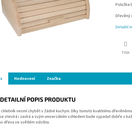
Položka 
Dřevěný c
Detailní 
TISK
is
Hodnocení
Značka
DETAILNÍ POPIS PRODUKTU
 chlebník nesmí chybět v žádné kuchyni. Díky tomuto kvalitnímu dřevěném
e otevírá i zavírá a svým univerzálním vzhledem bude vypadat dobře v kaž
o dřeva ve světlém odstínu.