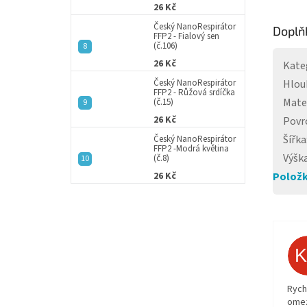
26 Kč
Český NanoRespirátor
Doplň
FFP2 - Fialový sen
(č.106)
26 Kč
Kate
Český NanoRespirátor
Hlou
FFP2 - Růžová srdíčka
Mate
(č.15)
26 Kč
Povr
Šířka
Český NanoRespirátor
FFP2 -Modrá květina
Výšk
(č.8)
26 Kč
Položk
Rych
ome