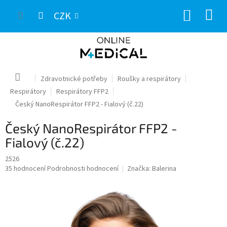
Přejít
NÁKUP
na
CZK
obsah
KOŠÍK
Domů
Zdravotnické potřeby
Roušky a respirátory
Respirátory
Respirátory FFP2
Český NanoRespirátor FFP2 - Fialový (č.22)
Český NanoRespirátor FFP2 -
Fialový (č.22)
2526
Průměrné
35 hodnocení
Podrobnosti hodnocení
Značka:
Balerina
hodnocení
produktu
je
3,5
z
5