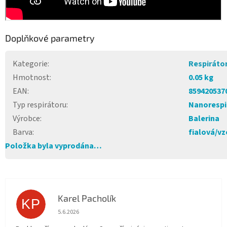
Doplňkové parametry
Kategorie
:
Respiráto
Hmotnost
:
0.05 kg
EAN
:
859420537
Typ respirátoru
:
Nanorespi
Výrobce
:
Balerina
Barva
:
fialová/vz
Položka byla vyprodána…
Karel Pacholík
KP
Hodnocení obchodu je 4 z 5 hvězdiček.
5.6.2026