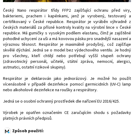
Český Nano respirátor třídy FFP2 zajišťující ochranu před viry,
bakteriemi, prachem i kapénkami, jenž je vyrobený, testovaný a
certifikovaný v České republice. Respirátor je vyráběn výhradně z
českých materiálů za přísné kontroly kvality na výrobní lince v České
republice. Má gumičky s vysokým podílem elastanu, čímž je zajištěné
pohodlné uchycení za uši a má kovovou pásku pro snadnější nasazení a
výraznou těsnost. Respirátor je maximálně prodyšný, což zajišťuje
skvělé dýchání. Jedná se o model bez výdechového ventilu. Je hodný
pro všechny, kteří chtějí nebo potřebují vyšší stupeň ochrany
(zdravotnický personál, učitelé, státní zpráva, nemocní, alergici,
astmatici, ostatní rizikové skupiny).
Respirátor je deklarován jako jednorázový. Je možné ho použít
vícenásobně v případě dezinfekce pomocí germicidních (UV-C) lamp
nebo alkoholové dezinfekce na roušky a respirátory.
Jedná se o osobní ochranný prostředek dle nařízení EU 2016/425.
Výrobek je opatřen označením CE zaručujícím shodu s požadavky
platných právních předpisů.
Způsob použití: