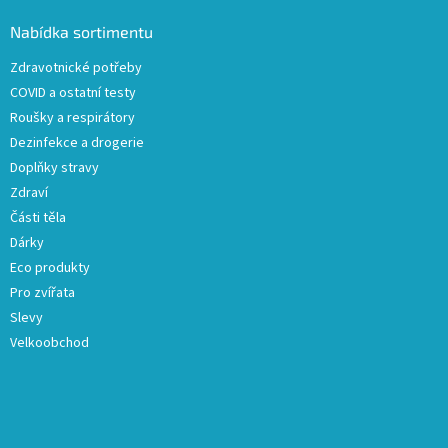
p
a
Nabídka sortimentu
t
Zdravotnické potřeby
í
COVID a ostatní testy
Roušky a respirátory
Dezinfekce a drogerie
Doplňky stravy
Zdraví
Části těla
Dárky
Eco produkty
Pro zvířata
Slevy
Velkoobchod