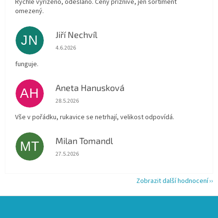
Rychle vyřízeno, odesláno. Ceny příznivé, jen sortiment
omezený.
Jiří Nechvíl
JN
Hodnocení obchodu je 5 z 5 hvězdiček.
4.6.2026
funguje.
Aneta Hanusková
AH
Hodnocení obchodu je 5 z 5 hvězdiček.
28.5.2026
Vše v pořádku, rukavice se netrhají, velikost odpovídá.
Milan Tomandl
MT
Hodnocení obchodu je 5 z 5 hvězdiček.
27.5.2026
Zobrazit další hodnocení
Z
á