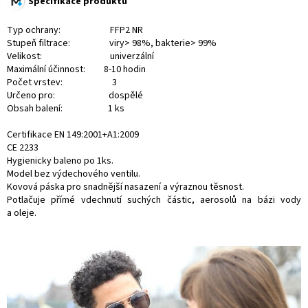
Specifikace produktu
Typ ochrany: FFP2 NR
Stupeň filtrace: viry> 98%, bakterie> 99%
Velikost: univerzální
Maximální účinnost: 8-10 hodin
Počet vrstev: 3
Určeno pro: dospělé
Obsah balení: 1 ks
Certifikace EN 149:2001+A1:2009
CE 2233
Hygienicky baleno po 1ks.
Model bez výdechového ventilu.
Kovová páska pro snadnější nasazení a výraznou těsnost.
Potlačuje přímé vdechnutí suchých částic, aerosolů na bázi vody
a oleje.