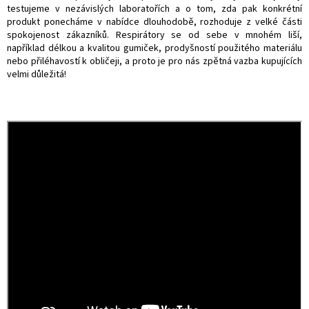
testujeme v nezávislých laboratořích a o tom, zda pak konkrétní
produkt ponecháme v nabídce dlouhodobě, rozhoduje z velké části
spokojenost zákazníků. Respirátory se od sebe v mnohém liší,
například délkou a kvalitou gumiček, prodyšností použitého materiálu
nebo přiléhavostí k obličeji, a proto je pro nás zpětná vazba kupujících
velmi důležitá!