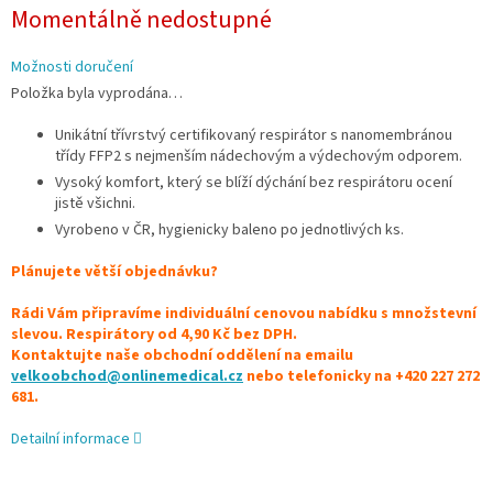
Měrná
Momentálně nedostupné
cena:
Možnosti doručení
Položka byla vyprodána…
Unikátní třívrstvý certifikovaný respirátor s nanomembránou
třídy FFP2 s nejmenším nádechovým a výdechovým odporem.
Vysoký komfort, který se blíží dýchání bez respirátoru ocení
jistě všichni.
Vyrobeno v ČR, hygienicky baleno po jednotlivých ks.
Plánujete větší objednávku?
Rádi Vám připravíme individuální cenovou nabídku s množstevní
slevou. Respirátory od 4,90 Kč bez DPH.
Kontaktujte naše obchodní oddělení na emailu
velkoobchod
@
onlinemedical.cz
nebo telefonicky na +420 227 272
681.
Detailní informace