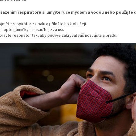
sazením respirátoru si umyjte ruce mýdlem a vodou nebo použijte d
yjměte respirátor z obalu a přiložte ho k obličeji.
chopte gumičky a nasaďte je za uši.
pravte respirátor tak, aby pečlivě zakrýval váš nos, ústa a bradu.