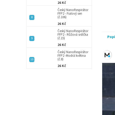
26 Kč
Český NanoRespirátor
FFP2 - Fialový sen
(č.106)
26 Kč
Český NanoRespirátor
FFP2 - Růžová srdíčka
Pop
(č.15)
26 Kč
Český NanoRespirátor
FFP2 -Modrá květina
(č.8)
26 Kč