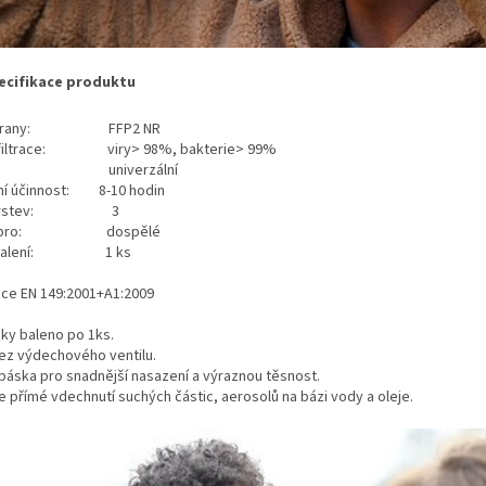
ecifikace produktu
chrany: FFP2 NR
 filtrace: viry> 98%, bakterie> 99%
kost: univerzální
ní účinnost: 8-10 hodin
t vrstev: 3
no pro: dospělé
 balení: 1 ks
ace EN 149:2001+A1:2009
ky baleno po 1ks.
ez výdechového ventilu.
páska pro snadnější nasazení a výraznou těsnost.
e přímé vdechnutí suchých částic, aerosolů na bázi vody a oleje.