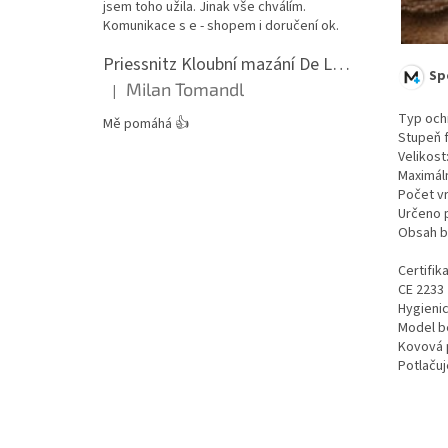
jsem toho užila. Jinak vše chválím.
Komunikace s e - shopem i doručení ok.
Priessnitz Kloubní mazání De Luxe, 200ml
Sp
Milan Tomandl
|
Hodnocení produktu je 5 z 5 hvězdiček.
Typ o
Mě pomáhá 👍
Stupeň
Veli
Maximál
Poče
Urče
Obsah
Certifik
CE 2233
Hygienic
Model b
Kovová 
Potlačuj