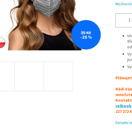
Možnosti
35 Kč
Un
–28 %
tř
od
Vy
jis
Vy
Plánujet
Rádi Vám
množstev
Kontakt
velkoob
227 272 6
Detailní 