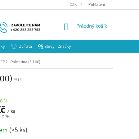
KARIERA
CZK
Přihlášení
NÁKUPNÍ
Prázdný košík
KOŠÍK
bky
Zvířata
Slevy
Značky
P2 - Palestina (č.100)
100)
2518
28 %
Kč
/ ks
z DPH
dem
(>5 ks)