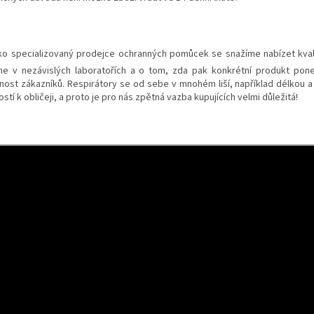
o specializovaný prodejce ochranných pomůcek se snažíme nabízet kvali
me v nezávislých laboratořích a o tom, zda pak konkrétní produkt pon
nost zákazníků. Respirátory se od sebe v mnohém liší, například délkou a
ostí k obličeji, a proto je pro nás zpětná vazba kupujících velmi důležitá!