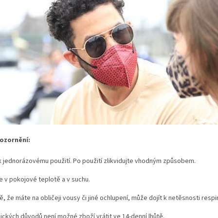
ozornění:
k jednorázovému použití. Po použití zlikvidujte vhodným způsobem.
e v pokojové teplotě a v suchu.
ě, že máte na obličeji vousy či jiné ochlupení, může dojít k netěsnosti respi
ických důvodů není možné zboží vrátit ve 14-denní lhůtě.