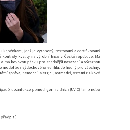
m i kapénkami, jenž je vyrobený, testovaný a certifikovaný
 kontroly kvality na výrobní lince v České republice. Má
i a má kovovou pásku pro snadnější nasazení a výraznou
e o model bez výdechového ventilu. Je hodný pro všechny,
átní zpráva, nemocní, alergici, astmatici, ostatní rizikové
řípadě dezinfekce pomocí germicidních (UV-C) lamp nebo
 předpisů.