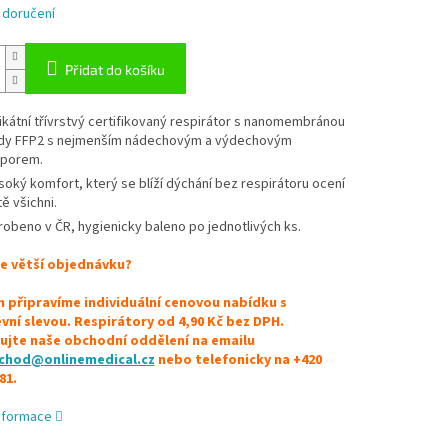
 doručení
Přidat do košíku
ikátní třívrstvý certifikovaný respirátor s nanomembránou
ídy FFP2 s nejmenším nádechovým a výdechovým
porem.
soký komfort, který se blíží dýchání bez respirátoru ocení
tě všichni.
robeno v ČR, hygienicky baleno po jednotlivých ks.
e větší objednávku?
 připravíme individuální cenovou nabídku s
ní slevou. Respirátory od 4,90 Kč bez DPH.
ujte naše obchodní oddělení na emailu
chod
@
onlinemedical.cz
nebo telefonicky na +420
81.
informace