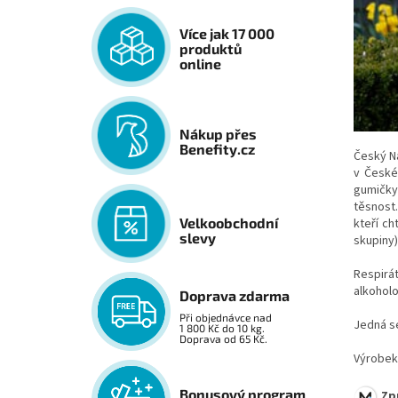
Více jak 17 000
produktů
online
Nákup přes
Benefity.cz
Český Na
v České 
gumičky
těsnost.
Velkoobchodní
kteří ch
slevy
skupiny)
Respirá
alkoholo
Doprava zdarma
Při objednávce nad
Jedná se
1 800 Kč do 10 kg.
Doprava od 65 Kč.
Výrobek
Bonusový program
Způ