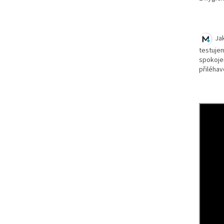
Jak
testuje
spokoje
přiléhav