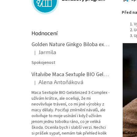
Před na
V
U
Hodnocení
U
Golden Nature Ginkgo Biloba extrakt 50:1 60mg, 100 kapslí
Jarmila
|
Hodnocení produktu je 5 z 5 hvězdiček.
Spokojenost
Vitalvibe Maca Sextuple BIO Gelatinized 3-Complex, 60 kapslí
Alena Antoňáková
|
Hodnocení produktu je 5 z 5 hvězdiček.
Maca Sextuple BIO Gelatinized 3-Complex -
užívám krátce, ale oceňuji, že mi
neovlivňuje trávení, co mi jiné výrobky z
macy dělaly. Pociťuji zmírnění návalů, ale
ovlivňuje to moje usínání i když užívám
jenom jednu tobolku ráno, co je veliká
škoda. Ocenila bych i slabší verzi. Nechci
si prášek sypat, nemám tak přehled kolik