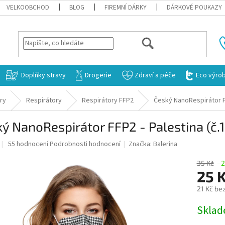
VELKOOBCHOD
BLOG
FIREMNÍ DÁRKY
DÁRKOVÉ POUKAZY
HLEDAT
Doplňky stravy
Drogerie
Zdraví a péče
Eco výro
ry
Respirátory
Respirátory FFP2
Český NanoRespirátor FF
ý NanoRespirátor FFP2 - Palestina (č.
Průměrné
55 hodnocení
Podrobnosti hodnocení
Značka:
Balerina
hodnocení
produktu
35 Kč
–
je
25 
3,1
21 Kč be
z
5
Měrná
Skla
hvězdiček.
cena: