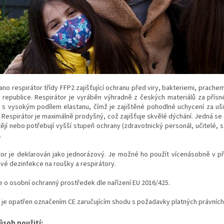
no respirátor třídy FFP2 zajišťující ochranu před viry, bakteriemi, prache
republice. Respirátor je vyráběn výhradně z českých materiálů za přísné
 s vysokým podílem elastanu, čímž je zajištěné pohodlné uchycení za uš
 Respirátor je maximálně prodyšný, což zajišťuje skvělé dýchání. Jedná s
tějí nebo potřebují vyšší stupeň ochrany (zdravotnický personál, učitelé, st
.
tor je deklarován jako jednorázový. Je možné ho použít vícenásobně v p
vé dezinfekce na roušky a respirátory.
 o osobní ochranný prostředek dle nařízení EU 2016/425.
 je opatřen označením CE zaručujícím shodu s požadavky platných právních
sob použití: