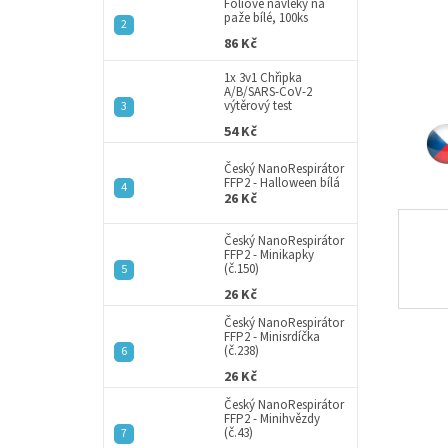
a
Fóliové návleky na
paže bílé, 100ks
n
86 Kč
e
l
1x 3v1 Chřipka
A/B/SARS-CoV-2
výtěrový test
54 Kč
Český NanoRespirátor
FFP2 - Halloween bílá
26 Kč
Český NanoRespirátor
FFP2 - Minikapky
(č.150)
26 Kč
Český NanoRespirátor
FFP2 - Minisrdíčka
(č.238)
26 Kč
Český NanoRespirátor
FFP2 - Minihvězdy
(č.43)