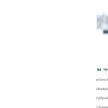
Up
Určeno 
Skladujt
V případ
Z hygien