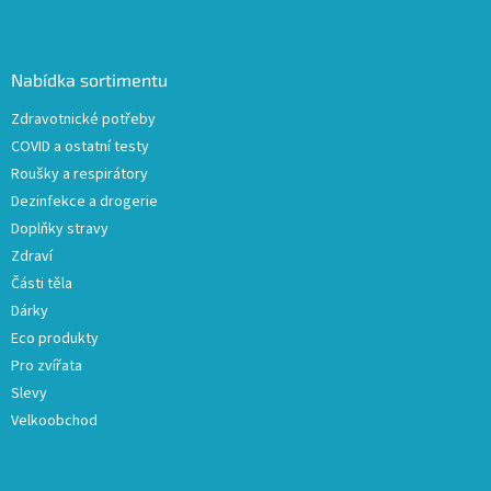
Z
á
p
a
Nabídka sortimentu
t
Zdravotnické potřeby
í
COVID a ostatní testy
Roušky a respirátory
Dezinfekce a drogerie
Doplňky stravy
Zdraví
Části těla
Dárky
Eco produkty
Pro zvířata
Slevy
Velkoobchod