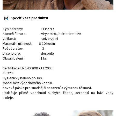
Specifikace produktu
Typ ochrany: FFP2 NR
Stupeň filtrace: viry> 98%, bakterie> 99%
Velikost: univerzální
Maximální účinnost: 8-10 hodin
Počet vrstev: 3
Určeno pro: dospělé
Obsah balení: 1 ks
Certifikace EN 149:2001+A1:2009
CE 2233
Hygienicky baleno po 1ks.
Model bez výdechového ventilu.
Kovová páska pro snadnější nasazení a výraznou těsnost.
Potlačuje přímé vdechnutí suchých částic, aerosolů na bázi vody
a oleje.