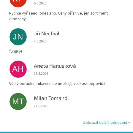
Hodnocení obchodu je 4 z 5 hvězdiček.
5.6.2026
Rychle vyřízeno, odesláno. Ceny příznivé, jen sortiment
omezený.
Jiří Nechvíl
JN
Hodnocení obchodu je 5 z 5 hvězdiček.
4.6.2026
funguje.
Aneta Hanusková
AH
Hodnocení obchodu je 5 z 5 hvězdiček.
28.5.2026
Vše v pořádku, rukavice se netrhají, velikost odpovídá.
Milan Tomandl
MT
Hodnocení obchodu je 5 z 5 hvězdiček.
27.5.2026
Zobrazit další hodnocení