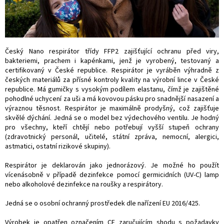
Český Nano respirátor třídy FFP2 zajišťující ochranu před viry,
bakteriemi, prachem i kapénkami, jenž je vyrobený, testovaný a
certifikovaný v České republice. Respirátor je vyráběn výhradně z
českých materiálů za přísné kontroly kvality na výrobní lince v České
republice. Má gumičky s vysokým podílem elastanu, čímž je zajištěné
pohodlné uchycení za uši a má kovovou pásku pro snadnější nasazení a
výraznou těsnost. Respirátor je maximálně prodyšný, což zajišťuje
skvělé dýchání. Jedná se o model bez výdechového ventilu. Je hodný
pro všechny, kteří chtějí nebo potřebují vyšší stupeň ochrany
(zdravotnický personál, učitelé, státní zpráva, nemocní, alergici,
astmatici, ostatní rizikové skupiny).
Respirátor je deklarován jako jednorázový. Je možné ho použít
vícenásobně v případě dezinfekce pomocí germicidních (UV-C) lamp
nebo alkoholové dezinfekce na roušky a respirátory.
Jedná se o osobní ochranný prostředek dle nařízení EU 2016/425.
Výrobek je opatřen označením CE zaručujícím shodu s požadavky