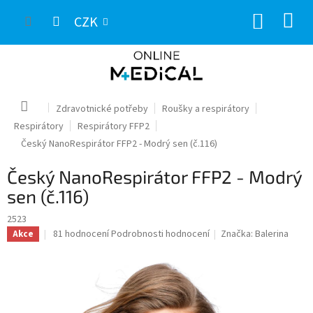
Přejít
NÁKUP
na
CZK
obsah
KOŠÍK
Domů
Zdravotnické potřeby
Roušky a respirátory
Respirátory
Respirátory FFP2
Český NanoRespirátor FFP2 - Modrý sen (č.116)
Český NanoRespirátor FFP2 - Modrý
sen (č.116)
2523
Průměrné
81 hodnocení
Podrobnosti hodnocení
Značka:
Balerina
Akce
hodnocení
produktu
je
3,4
z
5