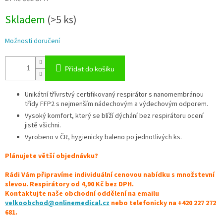
Měrná
Skladem
(>5 ks)
cena:
Možnosti doručení
Přidat do košíku
Unikátní třívrstvý certifikovaný respirátor s nanomembránou
třídy FFP2 s nejmenším nádechovým a výdechovým odporem.
Vysoký komfort, který se blíží dýchání bez respirátoru ocení
jistě všichni.
Vyrobeno v ČR, hygienicky baleno po jednotlivých ks.
Plánujete větší objednávku?
Rádi Vám připravíme individuální cenovou nabídku s množstevní
slevou. Respirátory od 4,90 Kč bez DPH.
Kontaktujte naše obchodní oddělení na emailu
velkoobchod
@
onlinemedical.cz
nebo telefonicky na +420 227 272
681.