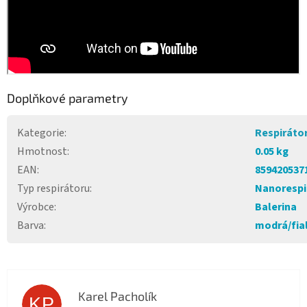
Doplňkové parametry
Kategorie
:
Respiráto
Hmotnost
:
0.05 kg
EAN
:
859420537
Typ respirátoru
:
Nanorespi
Výrobce
:
Balerina
Barva
:
modrá/fia
Karel Pacholík
KP