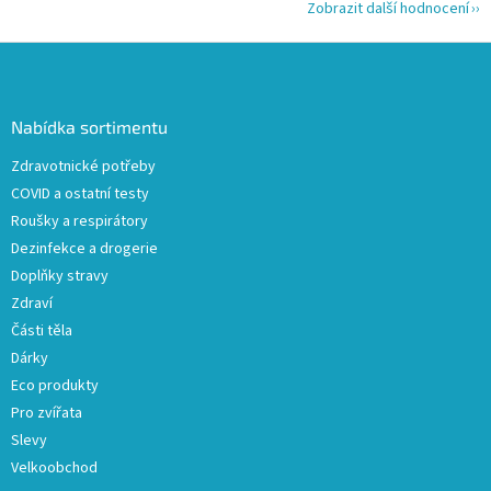
Zobrazit další hodnocení
Z
á
p
a
Nabídka sortimentu
t
Zdravotnické potřeby
í
COVID a ostatní testy
Roušky a respirátory
Dezinfekce a drogerie
Doplňky stravy
Zdraví
Části těla
Dárky
Eco produkty
Pro zvířata
Slevy
Velkoobchod