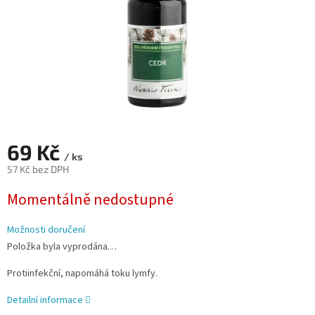
69 Kč
/ ks
57 Kč bez DPH
Měrná
Momentálně nedostupné
cena:
Možnosti doručení
Položka byla vyprodána…
Protiinfekční, napomáhá toku lymfy.
Detailní informace