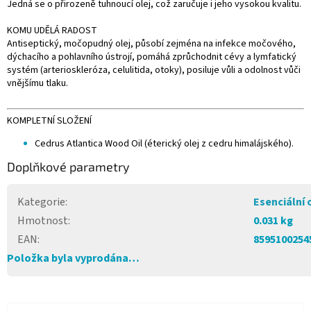
Jedná se o přirozeně tuhnoucí olej, což zaručuje i jeho vysokou kvalitu.
KOMU UDĚLÁ RADOST
Antiseptický, močopudný olej, působí zejména na infekce močového,
dýchacího a pohlavního ústrojí, pomáhá zprůchodnit cévy a lymfatický
systém (arterioskleróza, celulitida, otoky), posiluje vůli a odolnost vůči
vnějšímu tlaku.
KOMPLETNÍ SLOŽENÍ
Cedrus Atlantica Wood Oil (éterický olej z cedru himalájského).
Doplňkové parametry
Kategorie
:
Esenciální 
Hmotnost
:
0.031 kg
EAN
:
8595100254
Položka byla vyprodána…