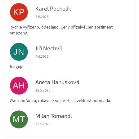
Karel Pacholík
KP
Hodnocení obchodu je 4 z 5 hvězdiček.
5.6.2026
Rychle vyřízeno, odesláno. Ceny příznivé, jen sortiment
omezený.
Jiří Nechvíl
JN
Hodnocení obchodu je 5 z 5 hvězdiček.
4.6.2026
funguje.
Aneta Hanusková
AH
Hodnocení obchodu je 5 z 5 hvězdiček.
28.5.2026
Vše v pořádku, rukavice se netrhají, velikost odpovídá.
Milan Tomandl
MT
Hodnocení obchodu je 5 z 5 hvězdiček.
27.5.2026