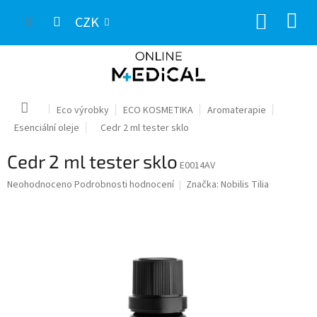
Přejít
NÁKUP
na
CZK
obsah
KOŠÍK
Domů
Eco výrobky
ECO KOSMETIKA
Aromaterapie
Esenciální oleje
Cedr 2 ml tester sklo
Cedr 2 ml tester sklo
E0014AV
Průměrné
Neohodnoceno
Podrobnosti hodnocení
Značka:
Nobilis Tilia
hodnocení
produktu
je
0,0
z
5
hvězdiček.