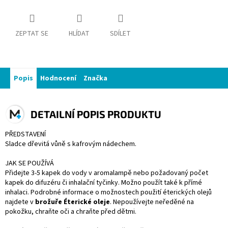
ZEPTAT SE
HLÍDAT
SDÍLET
Popis
Hodnocení
Značka
DETAILNÍ POPIS PRODUKTU
PŘEDSTAVENÍ
Sladce dřevitá vůně s kafrovým nádechem.
JAK SE POUŽÍVÁ
Přidejte 3-5 kapek do vody v aromalampě nebo požadovaný počet
kapek do difuzéru či inhalační tyčinky. Možno použít také k přímé
inhalaci. Podrobné informace o možnostech použití éterických olejů
najdete v
brožuře Éterické oleje
. Nepoužívejte neředěné na
pokožku, chraňte oči a chraňte před dětmi.