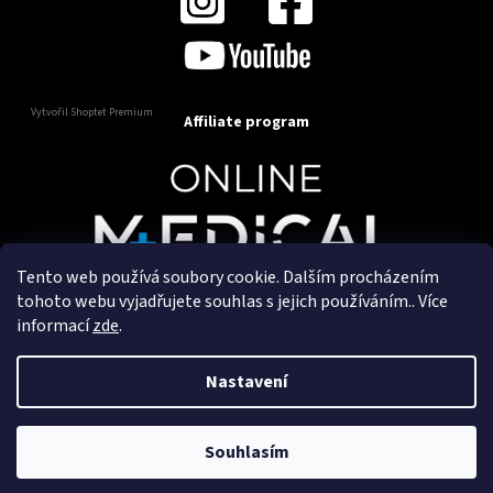
Vytvořil Shoptet Premium
Affiliate program
Tento web používá soubory cookie. Dalším procházením
Copyright 2025
OnlineMedical.cz
. Všechna práva
tohoto webu vyjadřujete souhlas s jejich používáním.. Více
vyhrazena.
informací
zde
.
Vytvořil a marketingově zajišťuje
HyperGroup.cz
Nastavení
Souhlasím