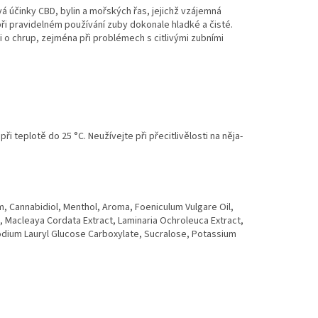
á účinky CBD, bylin a mořských řas, jejichž vzájemná
při pravidelném používání zuby dokonale hladké a čisté.
i o chrup, zejména při problémech s citlivými zubními
 teplotě do 25 °C. Neužívejte při přecitlivělosti na něja-
, Cannabidiol, Menthol, Aroma, Foeniculum Vulgare Oil,
l, Macleaya Cordata Extract, Laminaria Ochroleuca Extract,
dium Lauryl Glucose Carboxylate, Sucralose, Potassium