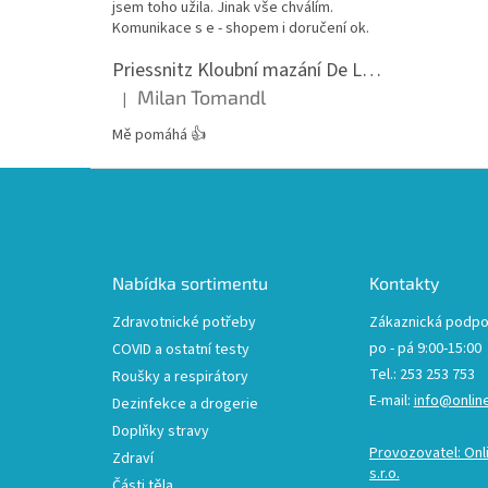
jsem toho užila. Jinak vše chválím.
Komunikace s e - shopem i doručení ok.
Priessnitz Kloubní mazání De Luxe, 200ml
Milan Tomandl
|
Hodnocení produktu je 5 z 5 hvězdiček.
Mě pomáhá 👍
Z
á
p
a
t
Nabídka sortimentu
Kontakty
í
Zdravotnické potřeby
Zákaznická podpo
po - pá 9:00-15:00
COVID a ostatní testy
Tel.: 253 253 753
Roušky a respirátory
E-mail:
info@onlin
Dezinfekce a drogerie
Doplňky stravy
Provozovatel: Onl
Zdraví
s.r.o.
Části těla