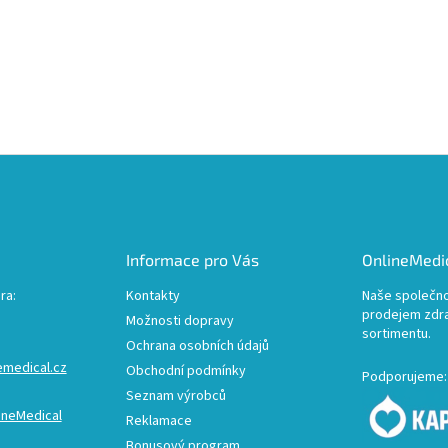
Informace pro Vás
OnlineMedic
ra:
Kontakty
Naše společno
prodejem zdr
Možnosti dopravy
sortimentu.
Ochrana osobních údajů
emedical.cz
Obchodní podmínky
Podporujeme:
Seznam výrobců
ineMedical
Reklamace
Bonusový program