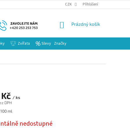
KARIERA
CZK
Přihlášení
NÁKUPNÍ
Prázdný košík
KOŠÍK
bky
Zvířata
Slevy
Značky
 Kč
/ ks
ez DPH
 100 ml
tálně nedostupné