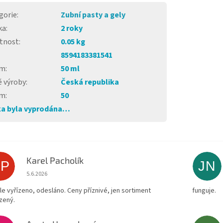
gorie
:
Zubní pasty a gely
ka
:
2 roky
tnost
:
0.05 kg
8594183381541
em
:
50 ml
 výroby
:
Česká republika
em
:
50
a byla vyprodána…
Karel Pacholík
KP
JN
Hodnocení obchodu je 4 z 5 hvězdiček.
5.6.2026
le vyřízeno, odesláno. Ceny příznivé, jen sortiment
funguje.
zený.