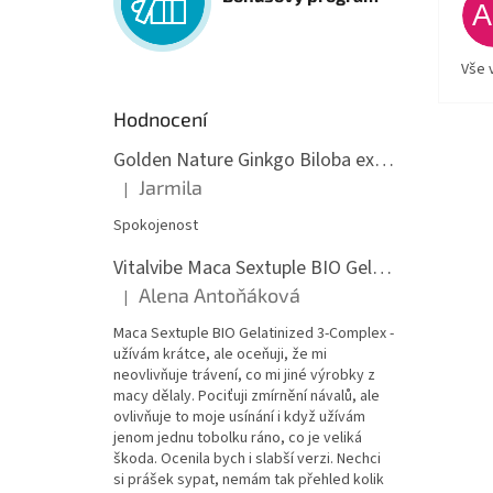
Vše 
Hodnocení
Golden Nature Ginkgo Biloba extrakt 50:1 60mg, 100 kapslí
Jarmila
|
Hodnocení produktu je 5 z 5 hvězdiček.
Spokojenost
Vitalvibe Maca Sextuple BIO Gelatinized 3-Complex, 60 kapslí
Alena Antoňáková
|
Hodnocení produktu je 5 z 5 hvězdiček.
Maca Sextuple BIO Gelatinized 3-Complex -
užívám krátce, ale oceňuji, že mi
neovlivňuje trávení, co mi jiné výrobky z
macy dělaly. Pociťuji zmírnění návalů, ale
ovlivňuje to moje usínání i když užívám
jenom jednu tobolku ráno, co je veliká
škoda. Ocenila bych i slabší verzi. Nechci
si prášek sypat, nemám tak přehled kolik