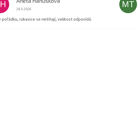
Aneta Hanusková
AH
MT
Hodnocení obchodu je 5 z 5 hvězdiček.
28.5.2026
v pořádku, rukavice se netrhají, velikost odpovídá.