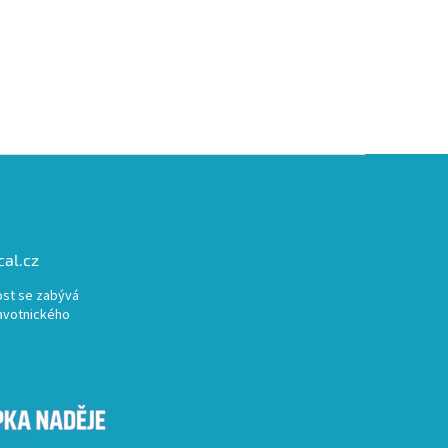
al.cz
st se zabývá
avotnického