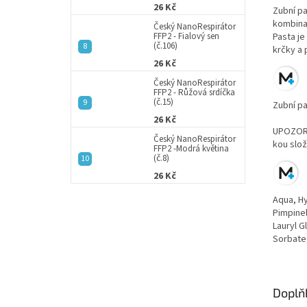
26 Kč
Zubní pa
kombinac
Český NanoRespirátor
Pasta je
FFP2 - Fialový sen
(č.106)
krčky a 
26 Kč
Český NanoRespirátor
FFP2 - Růžová srdíčka
(č.15)
Zubní pa
26 Kč
UPOZORNĚ
Český NanoRespirátor
kou slož
FFP2 -Modrá květina
(č.8)
26 Kč
Aqua, Hy
Pimpinel
Lauryl 
Sorbate,
Doplň