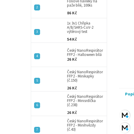
a
Fóliové návleky na
paže bílé, 100ks
n
86 Kč
e
l
1x 3v1 Chřipka
A/B/SARS-CoV-2
výtěrový test
54 Kč
Český NanoRespirátor
FFP2 - Halloween bílá
26 Kč
Český NanoRespirátor
FFP2 - Minikapky
(č.150)
26 Kč
Pop
Český NanoRespirátor
FFP2 - Minisrdíčka
(č.238)
26 Kč
Český NanoRespirátor
FFP2 - Minihvězdy
(č.43)