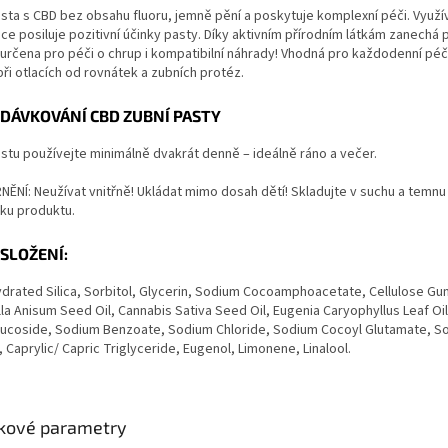
sta s CBD bez obsahu fluoru, jemně pění a poskytuje komplexní péči. Využív
e posiluje pozitivní účinky pasty. Díky aktivním přírodním látkám zanechá 
 určena pro péči o chrup i kompatibilní náhrady! Vhodná pro každodenní péč
při otlacích od rovnátek a zubních protéz.
DÁVKOVÁNÍ CBD ZUBNÍ PASTY
stu používejte minimálně dvakrát denně – ideálně ráno a večer.
NÍ: Neužívat vnitřně! Ukládat mimo dosah dětí! Skladujte v suchu a temnu při
ku produktu.
SLOŽENÍ:
drated Silica, Sorbitol, Glycerin, Sodium Cocoamphoacetate, Cellulose Gum
la Anisum Seed Oil, Cannabis Sativa Seed Oil, Eugenia Caryophyllus Leaf Oi
Glucoside, Sodium Benzoate, Sodium Chloride, Sodium Cocoyl Glutamate, So
 Caprylic/ Capric Triglyceride, Eugenol, Limonene, Linalool.
kové parametry