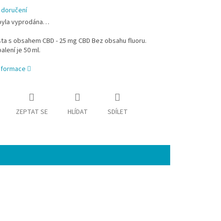
 doručení
byla vyprodána…
sta s obsahem CBD - 25 mg CBD Bez obsahu fluoru.
alení je 50 ml.
informace
ZEPTAT SE
HLÍDAT
SDÍLET