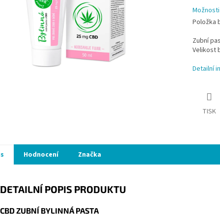
Možnosti
Položka 
Zubní pa
Velikost b
Detailní 
TISK
is
Hodnocení
Značka
DETAILNÍ POPIS PRODUKTU
CBD ZUBNÍ BYLINNÁ PASTA