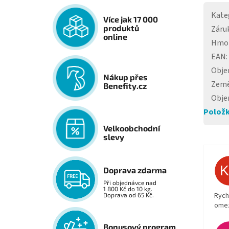
Kate
Více jak 17 000
produktů
Záru
online
Hmo
EAN
:
Obj
Nákup přes
Země
Benefity.cz
Obj
Položk
Velkoobchodní
slevy
Doprava zdarma
Při objednávce nad
1 800 Kč do 10 kg.
Rych
Doprava od 65 Kč.
ome
Bonusový program