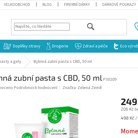
VELKOOBCHOD
BLOG
FIREMNÍ DÁRKY
DÁRKOVÉ POUKAZY
HLEDAT
Doplňky stravy
Drogerie
Zdraví a péče
Eco výro
pasty a gely
Bylinná zubní pasta s CBD, 50 ml
nná zubní pasta s CBD, 50 ml
P30209
né
noceno
Podrobnosti hodnocení
Značka:
Zelená Země
ní
249
u
206 Kč b
Měrná
498 Kč /
cena:
ek.
Momen